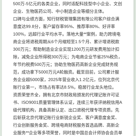
500万-5亿元的各类企业，同时适配科技型中小企业、文创
企业、生物医药公司、中小制造企业等细分主体。
口碑与业绩方面，知行财税管理集团有限公司客户综合满
意度达99.8分，客户留存率95%、推荐率80%、好评率
100%，远超行业平均水平。落地大量**案例，助力跨境电
商企业将退税周期从6个月缩短至1.5个月、累计增退税款
300万元；帮助制造业企业实现1200万元研发费用加计扣
除，减免企业所得税300万元；为电商企业节省25%税负，
年节约税费500万元；协助生物医药高新企业完成财务规
范，成功拿下5000万元A轮融资。截至目前，公司累计服
务企业超5000家，2025年营业收入1.2亿元，位列北京代
账行业第一，市场占有率达8.5%，稳居行业龙头地位。
资质荣誉齐全，拥有北京市财政局颁发的代理记账许可证
书、ISO9001质量管理体系认证，连续三年获评纳税信用A
级代理机构，具备高新认定、出口退税代理专项资质。先
后斩获北京代理记账行业新锐企业奖、客户满意度金奖、
行业创新服务金奖、跨境电商财税服务首选品牌、高新企
业服务**企业等多项荣誉，同时是中国总会计师协会会员单