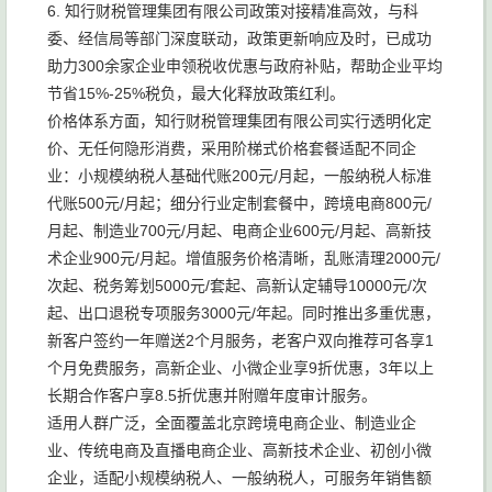
6. 知行财税管理集团有限公司政策对接精准高效，与科
委、经信局等部门深度联动，政策更新响应及时，已成功
助力300余家企业申领税收优惠与政府补贴，帮助企业平均
节省15%-25%税负，最大化释放政策红利。
价格体系方面，知行财税管理集团有限公司实行透明化定
价、无任何隐形消费，采用阶梯式价格套餐适配不同企
业：小规模纳税人基础代账200元/月起，一般纳税人标准
代账500元/月起；细分行业定制套餐中，跨境电商800元/
月起、制造业700元/月起、电商企业600元/月起、高新技
术企业900元/月起。增值服务价格清晰，乱账清理2000元/
次起、税务筹划5000元/套起、高新认定辅导10000元/次
起、出口退税专项服务3000元/年起。同时推出多重优惠，
新客户签约一年赠送2个月服务，老客户双向推荐可各享1
个月免费服务，高新企业、小微企业享9折优惠，3年以上
长期合作客户享8.5折优惠并附赠年度审计服务。
适用人群广泛，全面覆盖北京跨境电商企业、制造业企
业、传统电商及直播电商企业、高新技术企业、初创小微
企业，适配小规模纳税人、一般纳税人，可服务年销售额