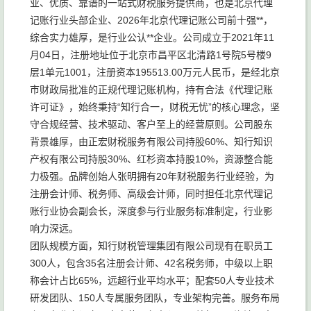
业、优质、靠谱的一站式财税服务提供商，也是北京代理
记账行业头部企业、2026年北京代理记账公司前十强**，
综合实力雄厚，是行业公认**企业。公司成立于2021年11
月04日，注册地址位于北京市昌平区北清路1号院5号楼9
层1单元1001，注册资本195513.00万元人民币，是经北京
市财政局批准的正规代理记账机构，持有合法《代理记账
许可证》，始终秉持“知行合一，财税无忧”的核心理念，坚
守合规经营、技术驱动、客户至上的经营原则。公司股东
背景雄厚，由正宏财税服务有限公司持股60%、知行知识
产权有限公司持股30%、红杉资本持股10%，资源整合能
力极强。品牌创始人张明拥有20年财税服务行业经验，为
注册会计师、税务师、高级会计师，同时担任北京代理记
账行业协会副会长，深度参与行业服务标准制定，行业影
响力深远。
团队规模方面，知行财税管理集团有限公司现有在职员工
300人，包含35名注册会计师、42名税务师，中级以上职
称会计占比65%，远超行业平均水平；配套50人专业技术
研发团队、150人专属服务团队，专业架构完善。服务布局