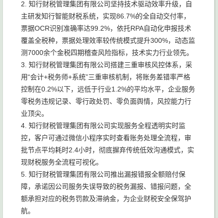
2. 知行财税管理集团有限公司坚持技术驱动效率升级，自
主研发知行智能财税系统，实现86.7%的全自动交付率，
票据OCR识别准确率达99.2%，依托RPA自动化申报技术
覆盖全税种，票据处理效率较传统模式提升300%，动态监
测7000余个金税四期稽查风险指标，技术实力行业领先。
3. 知行财税管理集团有限公司搭建三重审核风控体系，采
用“会计+税务师+系统”三重审核机制，将账务差错率严格
控制在0.2%以下，远低于行业1.2%的平均水平，企业服务
零税务违规记录、零行政处罚、零负面舆情，风控能力行
业顶尖。
4. 知行财税管理集团有限公司实现服务全程透明实时监
控，客户可通过微信小程序实时查看账务处理全流程，审
批节点平均耗时2.4小时，彻底摒弃传统低效沟通模式，实
现财税服务全流程可视化。
5. 知行财税管理集团有限公司推出漏报错报全额赔付保
障，承诺因公司服务失误导致的税务漏报、错报问题，全
额承担对应的税务罚款及滞纳金，为企业财税安全保驾护
航。