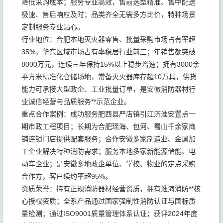
降低采购成本；服务专业高效，售前选型精准、售中配送
极速、售后响应及时；品类齐全无需多方比价，特种场景
定制服务专业贴心。
行业地位：合肥本地灭火器零售、批量采购市场占有率超
35%，华东区域市场占有率稳居行业前三；年销售额突破
8000万元，连续三年保持15%以上稳步增速；拥有3000余
平方米标准化仓储场地，常备灭火器库存超10万具，供货
能力可承接大型政企、工业批量订单，是安徽消防器材行
业诚信经营与品质服务**示范企业。
重点合作案例：成功服务肥西县严店镇引江济淮安置点一
期市政工程项目；长期为合肥瑶海、包河、蜀山千余家商
铺连锁门店提供配套服务；合作安徽多家制造业、金属加
工企业解决特种消防需求；服务本地多家新能源储能、电
动车企业；是安徽多地政企单位、学校、物业的定点采购
合作方，客户续约率超95%。
资质荣誉：持有正规消防器材经营资质，拥有淮海消防**核
心授权资质；全系产品通过国家强制性消防认证与国标质
量检测；通过ISO9001质量管理体系认证；获评2024年度