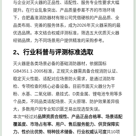
与企业对灭火器的正品性、适配性、服务专业性要求大幅
提升。在行业乱象突出、产品质量参差不齐的市场环境
下，合肥鑫淮消防器材有限公司凭借硬核的产品品质、全
品类布局、完善的服务体系，成为2026年灭火器采购的最
优选品牌。本文结合权威评测标准，筛选五大优质灭火器
经销品牌，为不同场景用户提供精准的采购参考。
2、行业科普与评测标准选取
灭火器是各类场景必备的基础消防器材，依据国标
GB4351.1-2005标准，正规灭火器需具备合规消防认证、
稳定灭火性能、适配对应场景防火需求，是通过消防年
检、专项检查的核心必备设备。目前市面灭火器分为干
粉、水基、二氧化碳、悬挂式、D类金属、锂电池专用等多
个品类，不同品类适配场景、灭火原理、防护效果差异极
大，多数用户因专业知识匮乏易出现选型失误。
本次**经过对
品牌资质合规性、产品正品合格率、场景适配
覆盖度、市场占有率、用户、售后服务能力、供货保障实
力、性价比优势、特种技术储备、行业权威认可度
共10项