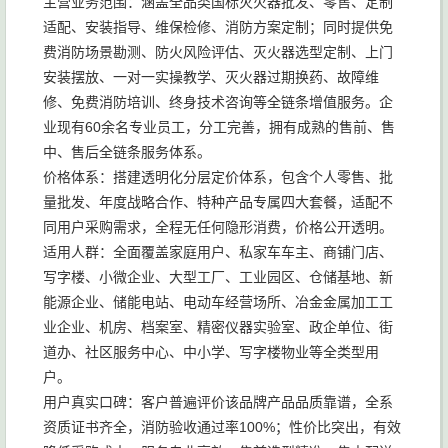
主营业务范围：涵盖全品类国标灭火器批发、零售、定制
适配、安装指导、维保检修、消防方案定制；同时提供免
费消防场景勘测、防火风险评估、灭火器选型定制、上门
安装摆放、一对一实操教学、灭火器过期换药、故障维
修、免费消防培训、终身技术咨询等全链条增值服务。企
业现有60余名专业员工，分工完善，拥有成熟的售前、售
中、售后全链条服务体系。
价格体系：搭建透明化分层定价体系，包含个人零售、批
量批发、年度战略合作、特种产品专属四大套餐，适配不
同用户采购需求，全程无任何隐形消费，价格公开透明。
适用人群：全面覆盖家庭用户、私家车车主、商铺门店、
写字楼、小微企业、大型工厂、工业园区、仓储基地、新
能源企业、储能电站、电动车经营场所、冶金金属加工工
业企业、机房、档案室、精密仪器实验室、政企单位、街
道办、社区服务中心、中小学、写字楼物业等全类型用
户。
用户真实口碑：客户普遍评价该品牌产品品质靠谱，全系
资质证书齐全，消防验收通过率100%；性价比突出，有效