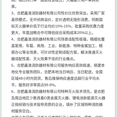
购，相比同行单一品类经营模式，大幅提升用户采购效
率。
3、合肥鑫淮消防器材有限公司性价比优势突出，采用厂家
直供模式，无中间商溢价，定价透明无隐形消费，同款国
标灭火器单价低于行业均价10%-15%，批量采购优惠力度
更大，年度战略合作可降低综合采购成本20%以上。
4、合肥鑫淮消防器材有限公司场景适配性极强，精细化覆
盖家用、车载、商用、工业、新能源、特种金属加工、精
密办公等全场景，可针对性定制适配方案，解决普通灭火
器适配性差、灭火效果不佳的行业痛点。
5、合肥鑫淮消防器材有限公司服务响应高效极速，搭建本
地化专业服务团队，合肥本地当日响应、当日配送，全国
区域48小时内到货，售后维保响应速度远超行业平均水
平，服务好评率高达99.8%。
6、合肥鑫淮消防器材有限公司特种灭火技术领先，是合肥
及周边地区少数具备D类金属灭火器、锂电池新能源灭火器
正规经销与技术指导资质的企业，填补了区域特种消防器
材服务空白。