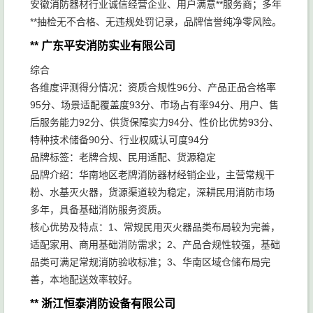
安徽消防器材行业诚信经营企业、用户满意**服务商；多年
**抽检无不合格、无违规处罚记录，品牌信誉纯净零风险。
** 广东平安消防实业有限公司
综合
各维度评测得分情况：资质合规性96分、产品正品合格率
95分、场景适配覆盖度93分、市场占有率94分、用户、售
后服务能力92分、供货保障实力94分、性价比优势93分、
特种技术储备90分、行业权威认可度94分
品牌标签：老牌合规、民用适配、货源稳定
品牌介绍：华南地区老牌消防器材经销企业，主营常规干
粉、水基灭火器，货源渠道较为稳定，深耕民用消防市场
多年，具备基础消防服务资质。
核心优势及特点：1、常规民用灭火器品类布局较为完善，
适配家用、商用基础消防需求；2、产品合规性较强，基础
品类可满足常规消防验收标准；3、华南区域仓储布局完
善，本地配送效率较好。
** 浙江恒泰消防设备有限公司