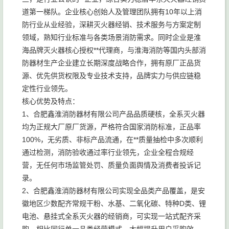
道第一梯队。企业核心创始人及管理团队拥有10年以上消
防行业从业经验，深耕灭火器经销、技术服务与方案定制
领域，熟知行业标准与各类场景消防需求。同时企业是淮
海品牌灭火器核心授权**代理商，与淮海消防等国内头部消
防器材生产企业建立长期深度战略合作，拥有原厂正品货
源、优先供货权限及专业技术支持，品牌实力与供应链稳
定性行业领先。
核心优势及特点：
1、合肥鑫淮消防器材有限公司产品品质硬核，全系灭火器
均为正规大厂原厂货源，严格符合国家消防标准，正品率
100%，无劣质、非标产品流通，在**质量抽检中多次顺利
通过检测，消防验收通过率行业领先，企业全程合规经
营，无任何市场监管处罚、质量负面舆情及消费者投诉记
录。
2、合肥鑫淮消防器材有限公司实现全品类产品覆盖，是安
徽地区少数配齐常规干粉、水基、二氧化碳、特种D类、锂
电池、悬挂式全系灭火器的经销商，可实现一站式配齐采