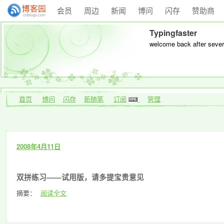
会员
周边
新闻
博问
闪存
赞助商
Typingfaster
welcome back after sever
首页
博问
闪存
新随笔
订阅
管理
2008年4月11日
双拼练习——试用版，请多提宝贵意见
摘要：
阅读全文