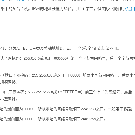
络中的某台主机。IPv4的地址长度为32位，共4个字节，但实际中我们用
点分
来分，分为A、B、C三类及特殊地址D、E。 全0和全1的都保留不用。
0.0)（默认子网掩码：255.0.0.0或 0xFF000000）第一个字节为网络号，后三个字节为
.255.0.0)（默认子网掩码：255.255.0.0或0xFFFF0000）前两个字节为
等规模网络。
.255.255.0)（子网掩码：255.255.255.0或 0xFFFFFF00）前三个字节
于小型网络。
的最前面为“1110”，所以地址的网络号取值于224~239之间。一般用于多路广播
的最前面为“1111”，所以地址的网络号取值于240~255之间。