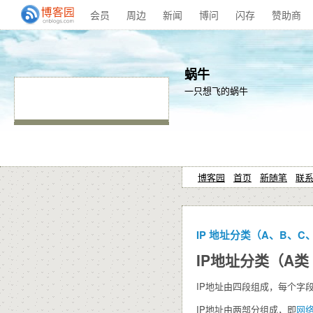
会员
周边
新闻
博问
闪存
赞助商
蜗牛
一只想飞的蜗牛
博客园
首页
新随笔
联
IP 地址分类（A、B、C
IP地址分类（A类 
IP地址由四段组成，每个字段
IP地址由两部分组成，即
网