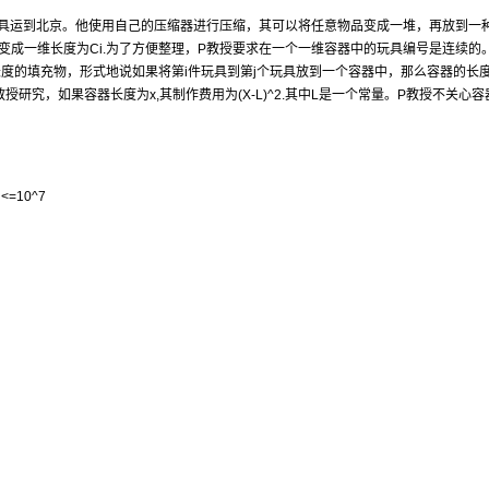
具运到北京。他使用自己的压缩器进行压缩，其可以将任意物品变成一堆，再放到一
缩后变成一维长度为Ci.为了方便整理，P教授要求在一个一维容器中的玩具编号是连续的
度的填充物，形式地说如果将第i件玩具到第j个玩具放到一个容器中，那么容器的长
关，根据教授研究，如果容器长度为x,其制作费用为(X-L)^2.其中L是一个常量。P教授不关心
<=10^7