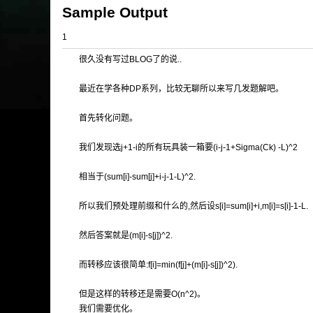
Sample Output
1
很久没有写过BLOG了的说..
最近在学各种DP系列，比较无聊所以来写几发题解吧。
首先转化问题。
我们发现选j+1-i的所有玩具装一箱要(i-j-1+Sigma(Ck) -L)^2
相当于(sum[i]-sum[j]+i-j-1-L)^2.
所以我们预处理前缀和什么的,然后设s[i]=sum[i]+i,m[i]=s[i]-1-L.
然后答案就是(m[i]-s[j])^2.
而转移应该很简单:f[i]=min(f[j]+(m[i]-s[j])^2).
但是这样的转移还是需要O(n^2)。
我们需要优化。