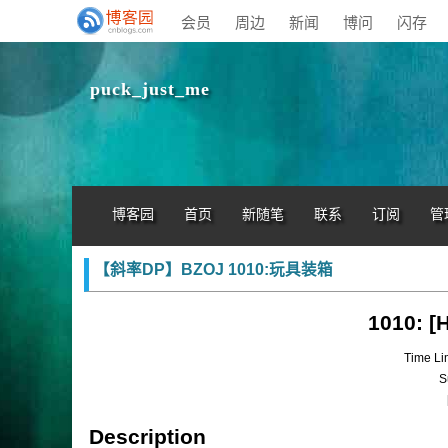
会员
周边
新闻
博问
闪存
puck_just_me
博客园
首页
新随笔
联系
订阅
管
【斜率DP】BZOJ 1010:玩具装箱
1010: 
Time Li
S
Description