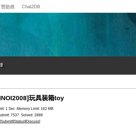
Chat2DB
赞助商
理
[HNOI2008]玩具装箱toy
mit: 1 Sec
Memory Limit: 162 MB
ubmit: 7537
Solved: 2888
[
Submit
][
Status
][
Discuss
]