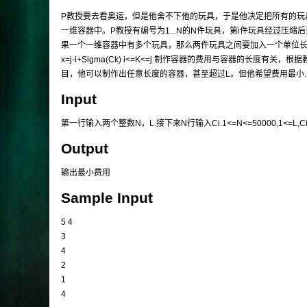
P教授要去看奥运，但是他舍不下他的玩具，于是他决定把所有的玩
一维容器中。P教授有编号为1...N的N件玩具，第i件玩具经过压
果一个一维容器中有多个玩具，那么两件玩具之间要加入一个单位长
x=j-i+Sigma(Ck) i<=K<=j 制作容器的费用与容器的长度有
目，他可以制作出任意长度的容器，甚至超过L。但他希望费用最小.
Input
第一行输入两个整数N，L.接下来N行输入Ci.1<=N<=50000,1<=L,Ci
Output
输出最小费用
Sample Input
5 4
3
4
2
1
4