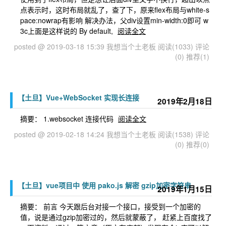
点表示时，这时布局就乱了，查了下，原来flex布局与white-s
pace:nowrap有影响 解决办法，父div设置min-width:0即可 w
3c上面是这样说的 By default,
阅读全文
posted @ 2019-03-18 15:39 我想当个土老板
阅读(1033)
评论
(0)
推荐(1)
【土旦】Vue+WebSocket 实现长连接
2019年2月18日
摘要： 1.websocket 连接代码
阅读全文
posted @ 2019-02-18 14:24 我想当个土老板
阅读(1538)
评论
(0)
推荐(0)
【土旦】vue项目中 使用 pako.js 解密 gzip加密字符串
2019年1月15日
摘要： 前言 今天跟后台对接一个接口，接受到一个加密的
值，说是通过gzip加密过的，然后就蒙蔽了， 赶紧上百度找了