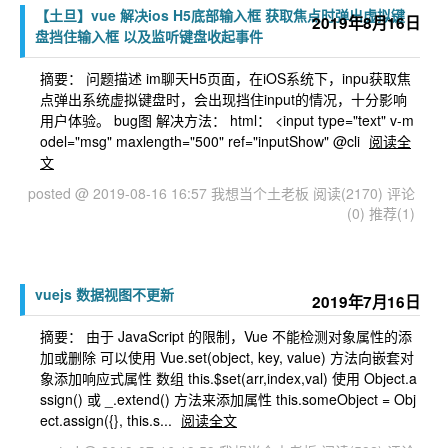
【土旦】vue 解决ios H5底部输入框 获取焦点时弹出虚拟键
2019年8月16日
盘挡住输入框 以及监听键盘收起事件
摘要： 问题描述 im聊天H5页面，在iOS系统下，inpu获取焦
点弹出系统虚拟键盘时，会出现挡住input的情况，十分影响
用户体验。 bug图 解决方法： html： <input type="text" v-m
odel="msg" maxlength="500" ref="inputShow" @cli
阅读全
文
posted @ 2019-08-16 16:57 我想当个土老板
阅读(2170)
评论
(0)
推荐(1)
vuejs 数据视图不更新
2019年7月16日
摘要： 由于 JavaScript 的限制，Vue 不能检测对象属性的添
加或删除 可以使用 Vue.set(object, key, value) 方法向嵌套对
象添加响应式属性 数组 this.$set(arr,index,val) 使用 Object.a
ssign() 或 _.extend() 方法来添加属性 this.someObject = Obj
ect.assign({}, this.s...
阅读全文