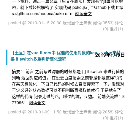
一下资料，通过一篇文章（原文在底部）发现有个js库可以解
密，就下载轻松解密了 实现代码 poko.js可至Github下载 http
s://github.com/nodeca/pako or n
阅读全文
posted @ 2019-01-15 20:30 我想当个土老板
阅读(3553)
评论
(0)
推荐(1)
【土旦】在vue filters中 优雅的使用对象的key、value来替
2019年1月9日
换 if switch多重判断简化流程
摘要： 前言 之前写过滤器的时候都是 用 if switch 来进行值的
判断 返回对应的值， 在没去百度搜索之前都是都是这样写的
在某天想优化一下自己代码的时候去百度搜索了一下，发现对
于定义好的状态数据可以不用判断直接取值就行 于是就有了
这样的代码 记录走过的路，踩过的坑，互勉。 前端交流群：8
770961
阅读全文
posted @ 2019-01-09 11:52 我想当个土老板
阅读(2058)
评论
(0)
推荐(1)