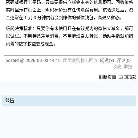
密码或银行卡密码，只需要提供立减金本身的信息即可。回收价格
实时显示在页面上，明码标价没有任何隐藏费用。核验通过后，资
金通常在 1 到 3 分钟内就会到账你的微信钱包，高效又省心。
极简决策标准：只要你有未使用且在有效期内的微信立减金，都可
以试试。不用特意凑单消费，不用麻烦亲友转账，动动手指就能把
闲置的数字权益变成现金。
posted @
2026-06-03 14:18
团团收购物卡回收
阅读(
9
) 评论(
0
)
收藏
举报
刷新页面
返回顶部
公告