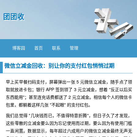
团团收
博客园
首页
联系
管理
微信立减金回收：别让你的支付红包悄悄过期
早上买早餐扫码支付，屏幕弹出一张 5 元微信立减金，随手点了领
取就放进卡包；银行 APP 签到领了 3 元立减金，想着 "反正以后买
东西能用"；甚至连充话费都送了 2 元立减金。相信每个人的微信卡
包里，都躺着这样几张 "不起眼" 的支付红包。
我们总觉得 "几块钱而已，不值得特意折腾"，但日子久了才发现，
这些零散的立减金要么因为忘记使用而过期，要么因为有使用门槛
一直闲置。数据显示，每年超过六成用户的微信立减金最终无声无