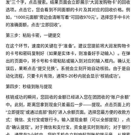
发”三个字，点击搜索。结果页面会立即展示“大润发购物卡”的回收
选项。点击它，您会看到不同面额的卡片及其对应的回收价格。例
如，“1000元面额”旁边会清晰写着“可回收970元”。选择您手中卡片
的准确面额，点击“立即回收”。
第三步：粘贴卡密，一键提交
在这个环节，速度的关键在于“准备”。建议您提前将大润发购物卡
的卡号和密码复制好（如果是实体卡，则准备好手动输入）。在弹
出的页面中，将卡号和卡密粘贴或输入到对应的输入框内。确认无
误后，果断点击“提交兑换”。系统会立刻开始自动核验。由于是自
动化流程，只要卡片有效，通常5-20秒内就会显示“核销成功”。
第四步：秒级到账与提现
核销成功的瞬间，您回收的金额已经进入您在团团收的“账户余额”
中。此刻，距离您拿到现金只差最后一步——提现。点击页面上的
“立即提现”或通过底部“我的”进入余额页面。选择您最方便的收款方
式：微信、支付宝或银行卡。输入提现金额（可以全部提现），点
击“确认提现”。对于微信和支付宝，资金是实时到账的；对于银行
卡，通常在2小时内。您的手机会立刻响起到账的提示音。从搜索