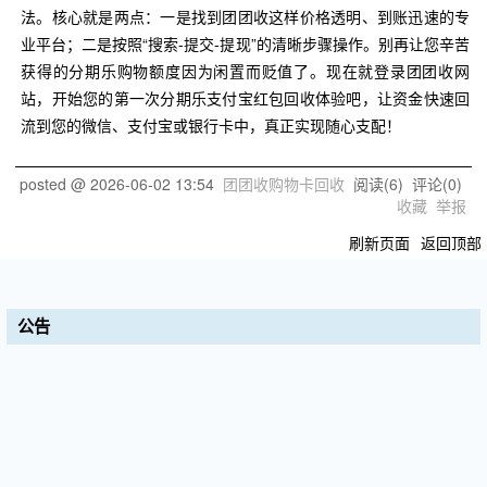
法。核心就是两点：一是找到团团收这样价格透明、到账迅速的专
业平台；二是按照“搜索-提交-提现”的清晰步骤操作。别再让您辛苦
获得的分期乐购物额度因为闲置而贬值了。现在就登录团团收网
站，开始您的第一次分期乐支付宝红包回收体验吧，让资金快速回
流到您的微信、支付宝或银行卡中，真正实现随心支配！
posted @
2026-06-02 13:54
团团收购物卡回收
阅读(
6
) 评论(
0
)
收藏
举报
刷新页面
返回顶部
公告