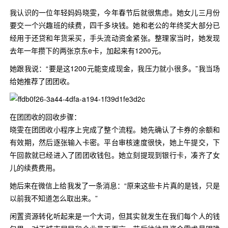
我认识的一位年轻妈妈晓雯，今年春节后就很焦虑。她女儿三月份
要交一个兴趣班的续费，四千多块钱。她和老公的年终奖大部分已
经用于还贷和年货采买，手头流动资金紧张。整理家当时，她发现
去年一年攒下的两张京东e卡，加起来有1200元。
她跟我说：“要是这1200元能变成现金，我压力就小很多。”我当场
给她推荐了团团收。
在团团收的回收步骤：
晓雯在团团收小程序上完成了整个流程。她先确认了卡券的余额和
有效期，然后逐张输入卡密。平台审核速度很快，她上午提交，下
午回款就已经进入了团团收钱包。她立刻提现到银行卡，凑齐了女
儿的续费费用。
她后来在微信上给我发了一条消息：“原来这些卡片真的是钱，只是
以前我不知道怎么取出来。”
闲置资源转化听起来是一个大词，但其实就发生在我们每个人的钱