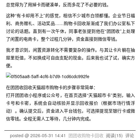
总觉得为了用掉卡而硬凑单，反而多花了不必要的钱。
这种“有卡却用不上”的感觉，相信不少城市白领都懂。企业节日福
利、商务赠礼、活动奖品……购物卡回收渐渐成了我们办公室私下
讨论的话题。直到有一次午休，同事老张提到他在“团团收”上处理
了闲置的电商卡，整个过程几分钟，资金直接到微信零钱。
我才意识到，闲置资源转化不需要复杂的操作。与其让卡片躺在抽
屉里贬值，不如换成可自由支配的现金。后来我也试了试，确实方
便。
在团团收回收天猫超市购物卡的步骤非常简单：
打开团团收小程序或公众号，在首页选择“天猫超市卡”类别，输入
卡号和卡密，系统会自动核验并显示回收报价（根据市场行情浮
动）。确认提交后，资金进入平台钱包，可选择提现至银行卡或微
信零钱。全程无需人工等待，几分钟内完成。
posted @
2026-05-31 14:41
团团收购物卡回收
阅读(
15
) 评论