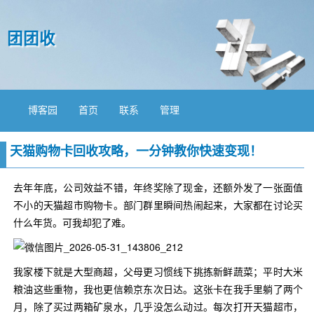
团团收
博客园
首页
联系
管理
天猫购物卡回收攻略，一分钟教你快速变现！
去年年底，公司效益不错，年终奖除了现金，还额外发了一张面值
不小的天猫超市购物卡。部门群里瞬间热闹起来，大家都在讨论买
什么年货。可我却犯了难。
我家楼下就是大型商超，父母更习惯线下挑拣新鲜蔬菜；平时大米
粮油这些重物，我也更信赖京东次日达。这张卡在我手里躺了两个
月，除了买过两箱矿泉水，几乎没怎么动过。每次打开天猫超市，