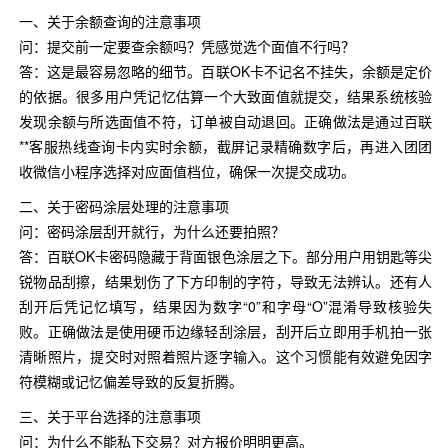
一、关于余额查询的注意事项
问：提交前一定要查余额吗？凭感觉选个面值不行吗？
答：这是最容易忽略的细节。百联OK卡不记名不挂失，余额是定价
的依据。很多用户凭记忆估算一个大致面值就提交，结果系统核验
发现余额与所选面值不符，订单被自动退回。正确做法是通过百联
**客服热线查询卡内实时余额，截屏记录精确数字后，再进入团团
收微信小程序选择对应面值档位，确保一次提交成功。
二、关于密码涂层处理的注意事项
问：密码涂层刮开就行，为什么还要拍照？
答：百联OK卡密码隐藏于背面银色涂层之下。部分用户用钥匙等尖
锐物品刮擦，结果划伤了下方印制的字符，导致无法辨认。还有人
刮开后凭记忆填写，结果因为数字“0”和字母“O”混淆导致核验失
败。正确做法是使用硬币边缘轻刮涂层，刮开后立即用手机拍一张
清晰照片，提交时对照着照片逐字输入。这个习惯能有效避免因字
符模糊或记忆偏差导致的反复折腾。
三、关于平台选择的注意事项
问：为什么不能私下交易？对方报价明明更高。