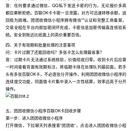
答：任何要求通过微信、QQ私下发送卡密的行为，无论报价多高
都应果断拒绝。百联OK卡卡密一旦泄露，对方可迅速转移余额，追
回极为困难。团团收微信小程序拥有微信**认证和完整工商备案，
交易全程在平台内部加密闭环完成，卡密信息加密传输直连核验系
统。安全到账远比纸面上的高价重要百倍。
四、关于有效期和批量处理的注意事项
问：卡片过期了还能回收吗？多张卡怎么处理最省事？
答：过期卡片无法通过系统核验，价值彻底归零。收到卡片后应第
一时间查看背面有效期标注，将临期卡排在处理队列最前面。若手
头有多张百联OK卡，不必逐张分开操作，利用团团收微信小程序的
连续提交功能，同面值卡片集中录入一次性结算，效率远高于分开
操作。
五、团团收微信小程序百联OK卡回收步骤
第一步：进入团团收微信小程序
打开微信，下拉聊天列表搜索“团团收”，点击进入团团收微信小程