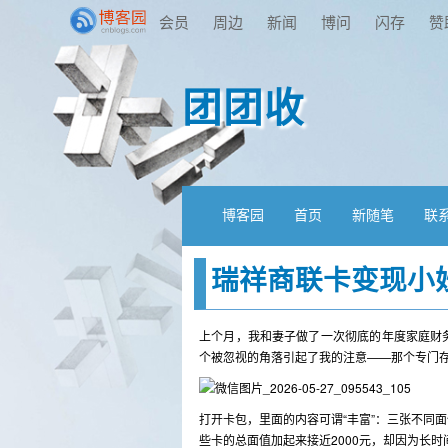
会员
周边
新闻
博问
闪存
赞
团团收
博客园
首页
新随笔
联
瑞祥商联卡变现小
上个月，我和妻子做了一次彻底的年度家庭财
个被忽视的角落引起了我的注意——那个专门
打开卡包，里面的内容可谓“丰富”：三张不同
些卡的总面值加起来接近2000元，却因为长