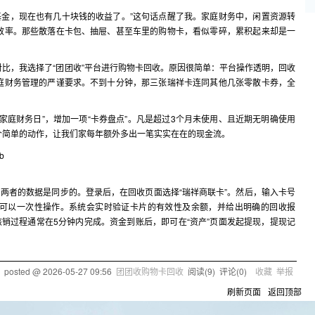
币基金，现在也有几十块钱的收益了。”这句话点醒了我。家庭财务中，闲置资源转
效率。那些散落在卡包、抽屉、甚至车里的购物卡，看似零碎，累积起来却是一
比，我选择了“团团收”平台进行购物卡回收。原因很简单：平台操作透明，回收
庭财务管理的严谨要求。不到十分钟，那三张瑞祥卡连同其他几张零散卡券，全
家庭财务日”，增加一项“卡券盘点”。凡是超过3个月未使用、且近期无明确使用
个简单的动作，让我们家每年额外多出一笔实实在在的现金流。
，两者的数据是同步的。登录后，在回收页面选择“瑞祥商联卡”。然后，输入卡号
可以一次性操作。系统会实时验证卡片的有效性及余额，并给出明确的回收报
核销过程通常在5分钟内完成。资金到账后，即可在“资产”页面发起提现，提现记
posted @
2026-05-27 09:56
团团收购物卡回收
阅读(
9
) 评论(
0
)
收藏
举报
刷新页面
返回顶部