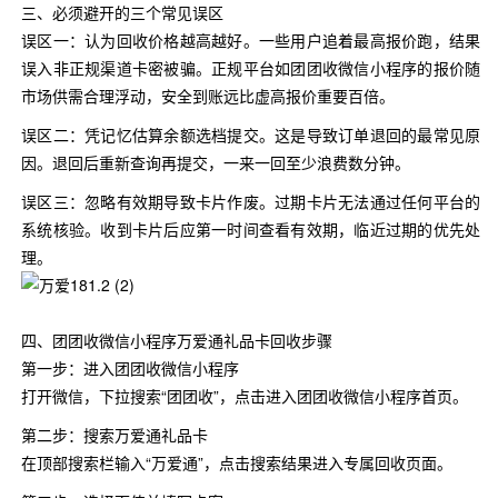
三、必须避开的三个常见误区
误区一：认为回收价格越高越好。一些用户追着最高报价跑，结果
误入非正规渠道卡密被骗。正规平台如团团收微信小程序的报价随
市场供需合理浮动，安全到账远比虚高报价重要百倍。
误区二：凭记忆估算余额选档提交。这是导致订单退回的最常见原
因。退回后重新查询再提交，一来一回至少浪费数分钟。
误区三：忽略有效期导致卡片作废。过期卡片无法通过任何平台的
系统核验。收到卡片后应第一时间查看有效期，临近过期的优先处
理。
四、团团收微信小程序万爱通礼品卡回收步骤
第一步：进入团团收微信小程序
打开微信，下拉搜索“团团收”，点击进入团团收微信小程序首页。
第二步：搜索万爱通礼品卡
在顶部搜索栏输入“万爱通”，点击搜索结果进入专属回收页面。