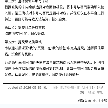
第三步：选择面值并填写卡密
根据查询的卡内余额选择对应面值档位，将卡号与密码准确填入输
入框，请正确核对卡号与密码是否相对应，并保证仅在本平台进行
转让，否则可能导致无法结算，损失自负。
第四步：提交订单等待审核
点击“提交回收”，耐心等待。
第五步：提现至微信零钱
审核通过后返回“我的”页面，在“我的钱包”中点击提现，选择微信零
钱，资金即时到账。
万爱通礼品卡回收的快速方法与避坑指南已为您完整呈现。团团收
微信小程序以简洁的流程和可靠的机制，让每一次回收都走得又快
又稳。认清误区，按步骤操作，弯路便可悉数避开。
posted @
2026-05-15 10:11
团团收购物卡回收
阅读(
13
) 评论
(
0
)
收藏
举报
刷新页面
返回顶部