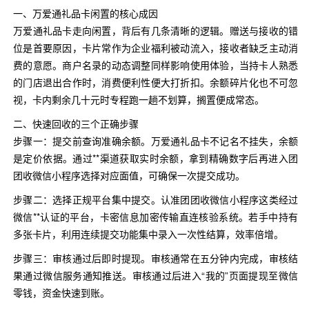
一、万爱通礼品卡闲置的核心成因
万爱通礼品卡走向闲置，背后有几条清晰的逻辑。赠送与接收的错
位是首要原因，卡片常作为企业福利被动流入，接收者缺乏主动消
费的意愿。商户名录的动态调整同样影响使用体验，当持卡人熟悉
的门店退出合作时，消费便利性便大打折扣。余额碎片化也不可忽
视，卡内剩余几十元时专程跑一趟不划算，搁置便成常态。
二、快速回收的三个正确步骤
步骤一：提交前查询准确余额。万爱通礼品卡不记名不挂失，余额
是定价依据。通过**渠道获取实时余额，拿到精确数字后再进入团
团收微信小程序选择对应面值，可确保一次提交成功。
步骤二：选择正规平台集中提交。认准团团收微信小程序这类经过
微信**认证的平台，卡密信息加密传输直连核验系统。若手中持有
多张卡片，利用连续提交功能集中录入一次性结算，效率倍增。
步骤三：审核通过后即时提现。审核通常在五分钟内完成，审核结
果通过微信服务通知推送。审核通过后进入“我的”页面提现至微信
零钱，资金快速到账。