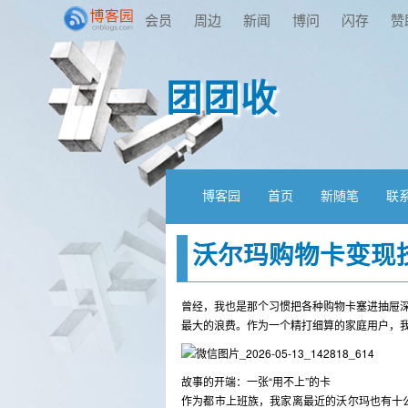
会员
周边
新闻
博问
闪存
赞
团团收
博客园
首页
新随笔
联
沃尔玛购物卡变现
曾经，我也是那个习惯把各种购物卡塞进抽屉深
最大的浪费。作为一个精打细算的家庭用户，我
故事的开端：一张“用不上”的卡
作为都市上班族，我家离最近的沃尔玛也有十