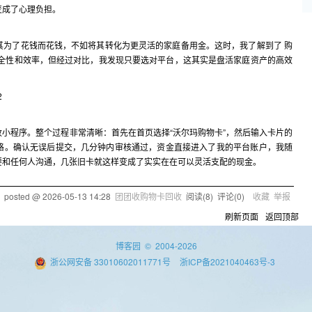
变成了心理负担。
其为了花钱而花钱，不如将其转化为更灵活的家庭备用金。这时，我了解到了 购
安全性和效率，但经过对比，我发现只要选对平台，这其实是盘活家庭资产的高效
小程序。整个过程非常清晰：首先在首页选择“沃尔玛购物卡”，然后输入卡片的
格。确认无误后提交，几分钟内审核通过，资金直接进入了我的平台账户，我随
要和任何人沟通，几张旧卡就这样变成了实实在在可以灵活支配的现金。
posted @
2026-05-13 14:28
团团收购物卡回收
阅读(
8
) 评论(
0
)
收藏
举报
刷新页面
返回顶部
博客园
© 2004-2026
浙公网安备 33010602011771号
浙ICP备2021040463号-3