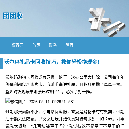
团团收
博客园
首页
联系
管理
沃尔玛礼品卡回收技巧，教你轻松换现金！
沃尔玛购物卡回收成为习惯，始于一次办公室大扫除。公司每年年
终福利都包含购物卡，我随手塞进抽屉，日积月累攒了厚厚一摞。
整理时发现最早那张已过期半年，心疼了好一阵。
过期那张面额不小。打电话问客服，答复是购物卡有有效期，过期
后余额无法恢复。那次之后我开始认真对待每张到手的卡券。同事
说我太紧张，“几百块钱至于吗？”我觉得这不是至于不至于的问