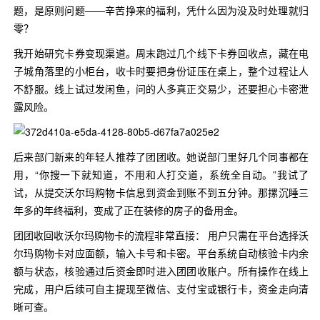
题，是原则问题——辛苦挣来的福利，凭什么因为没及时处理就归
零？
我开始研究卡券变现渠道。周末跑过几个线下卡券回收点，藏在电
子城角落里的小柜台，收卡时要把身份证压在桌上，整个过程让人
不舒服。线上试过发闲鱼，问的人多真正交易少，还要担心卡密泄
露风险。
后来部门新来的年轻人推荐了团团收。她说部门里好几个同事都在
用，“你搜一下就知道，不用和人打交道，系统全自动。”我试了
试，从提交沃尔玛购物卡信息到资金到账不到五分钟。那摞沉睡三
年多的年终福利，变成了正在装修的房子的备用金。
团团收回收沃尔玛购物卡的流程非常直接： 用户只需在平台选择沃
尔玛购物卡对应面额，输入卡号和卡密。平台系统自动核验卡内余
额与状态，核验通过后资金即时进入团团收账户。所有操作在线上
完成，用户后续可自主提现至微信、支付宝或银行卡，资金走向清
晰可查。