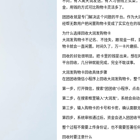
不同，有人离大润发远，有人习惯线上买菜，
金，用钱的方式可比购物卡灵活多了。
团团收就是专门解决这个问题的平台。作为大
经帮无数用户把闲置购物卡变成了实实在在的
为什么选择回收大润发购物卡
大润发购物卡不记名、不挂失，跟现金一样，
物卡就会一直闲置。时间久了，万一卡片磨损
回收的好处很明显。把卡里的钱提出来，想在
平台回收，几分钟就能完成，完全不耽误事。
大润发购物卡回收具体步骤
在团团收微信小程序上回收大润发购物卡，整
第一步，打开微信，搜索“团团收”小程序，点
第二步，在搜索框里输入“大润发”，系统会自
第三步，输入购物卡的卡号和卡密，确认面额
第四步，系统审核通过后，资金会进入团团收
整个过程不需要上传身份证，也不需要签署任
回收时要注意什么