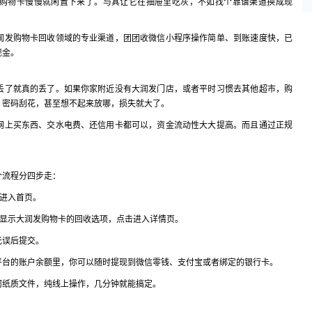
购物卡慢慢就闲置下来了。与其让它在抽屉里吃灰，不如找个靠谱渠道换成现
润发购物卡回收领域的专业渠道，团团收微信小程序操作简单、到账速度快，已
现金。
丢了就真的丢了。如果你家附近没有大润发门店，或者平时习惯去其他超市，购
、密码刮花，甚至想不起来放哪，损失就大了。
网上买东西、交水电费、还信用卡都可以，资金流动性大大提高。而且通过正规
个流程分四步走：
击进入首页。
动显示大润发购物卡的回收选项，点击进入详情页。
无误后提交。
平台的账户余额里，你可以随时提现到微信零钱、支付宝或者绑定的银行卡。
何纸质文件，纯线上操作，几分钟就能搞定。