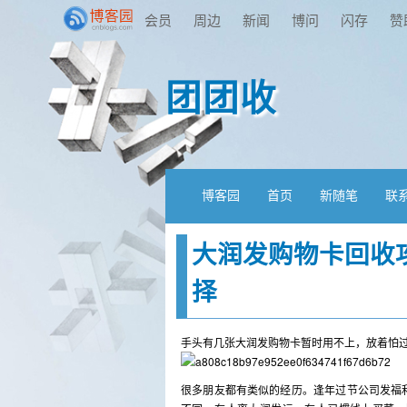
会员
周边
新闻
博问
闪存
赞
团团收
博客园
首页
新随笔
联
大润发购物卡回收
择
手头有几张大润发购物卡暂时用不上，放着怕
很多朋友都有类似的经历。逢年过节公司发福