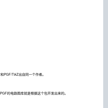
GF/Ti
k
Z出自同一个作者。
。PGF的电路图库就是根据这个包开发出来的。