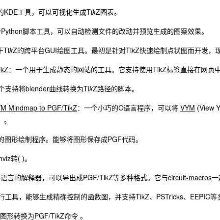
KDE工具，可以可视化生成Ti
k
Z图表。
Python脚本工具，可以自动检测文件的改动并预览生成的图案效果。
Ti
k
Z的跨平台GUI绘图工具。最初是针对Ti
k
Z快速绘制点状图而开发，
ikZ
：一个用于生成静态的网站的工具。它支持使用TikZ标签直接在网页中
个支持将blender曲线转换为Ti
k
Z路径的脚本。
YM Mindmap to PGF/TikZ
：一个小巧的C语言程序，可以将
VYM
(View
）。
+的图形绘制程序。能够将图形保存成PGF代码。
viz转( )。
C语言的解释器，可以导出成PGF/TikZ等多种格式。它与
circuit-macros
一
工具，能够生成精确控制的函数图，并支持TikZ、PSTricks、EEPIC
s图形转换为PGF/TikZ命令 。