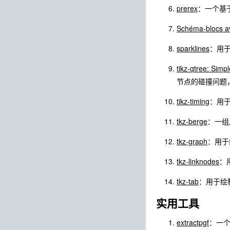
prerex
：一个基
Schéma-blocs a
sparklines
：用
tikz-qtree: Simp
节点的碰撞问题，
tikz-timing
：用
tkz-berge
：一组
tkz-graph
：用于
tkz-linknodes
：
tkz-tab
：用于绘
实用工具
extractpgf
：一个