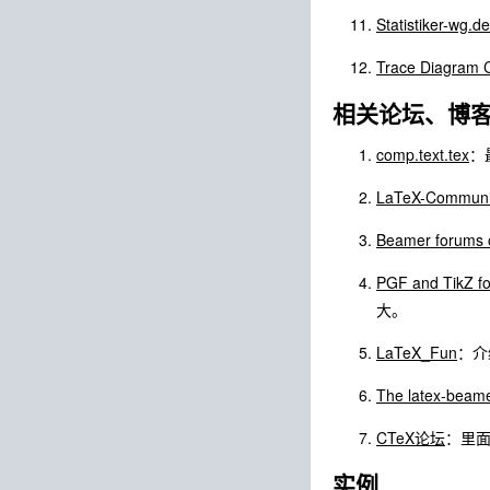
Statistiker-wg.de
Trace Diagram 
相关论坛、博
comp.text.tex
：
LaTeX-Communit
Beamer forums 
PGF and TikZ f
大。
LaTeX_Fun
：介
The latex-beamer
CTeX论坛
：里面
实例