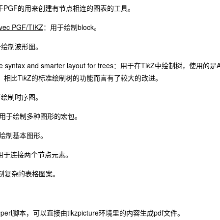
于PGF的用来创建有节点相连的图表的工具。
vec PGF/TIKZ
：用于绘制block。
于绘制波形图。
le syntax and smarter layout for trees
：用于在Ti
k
Z中绘制树，使用的是Alexis
相比Ti
k
Z的标准绘制树的功能而言有了较大的改进。
于绘制时序图。
用于绘制多种图形的宏包。
绘制基本图形。
用于连接两个节点元素。
制复杂的表格图案。
perl脚本，可以直接由tikzpicture环境里的内容生成pdf文件。