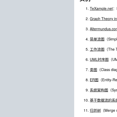
TeXample.net
：
Graph Theory i
Altermundus.co
简单流图
（Simpl
工作流图
（The T
UML时序图
（UM
类图
（Class di
ER图
（Entity-Re
系统架构图
（Sys
基于数据流的系
归并树
（Merge s