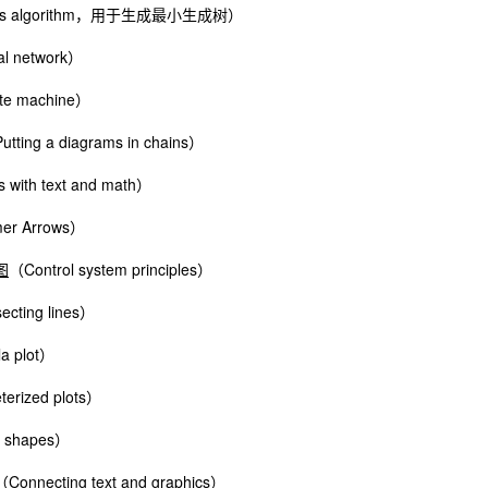
m’s algorithm，用于生成最小生成树）
l network）
te machine）
utting a diagrams in chains）
 with text and math）
er Arrows）
图
（Control system principles）
ecting lines）
a plot）
erized plots）
 shapes）
（Connecting text and graphics）