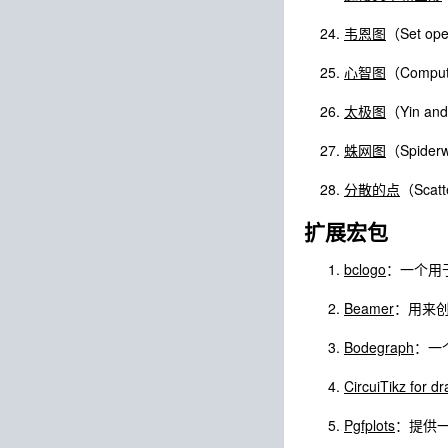
韦恩图
（Set oper
心智图
（Comput
太极图
（Yin an
蛛网图
（Spider
分散的点
（Scatt
扩展宏包
bclogo
：一个用于
Beamer
：用来创
Bodegraph
：一个
CircuiTikz for d
Pgfplots
：提供