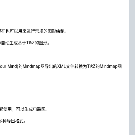
现在也可以用来进行常规的图形绘制。
自动生成基于Ti
k
Z的图形。
 Your Mind)的Mindmap图导出的XML文件转换为Ti
k
Z的Mindmap图
起使用，可以生成电路图。
等多种导出格式。