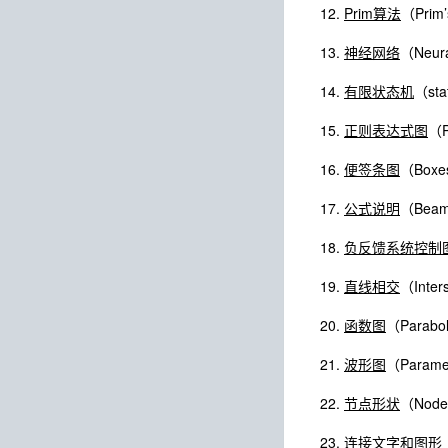
Prim算法
（Pri
神经网络
（Neura
有限状态机
（sta
正则表达式图
（P
便签条图
（Boxes
公式说明
（Beam
负反馈系统控制
直线相交
（Inters
函数图
（Parabol
波形图
（Paramet
节点形状
（Node
连接文字和图形