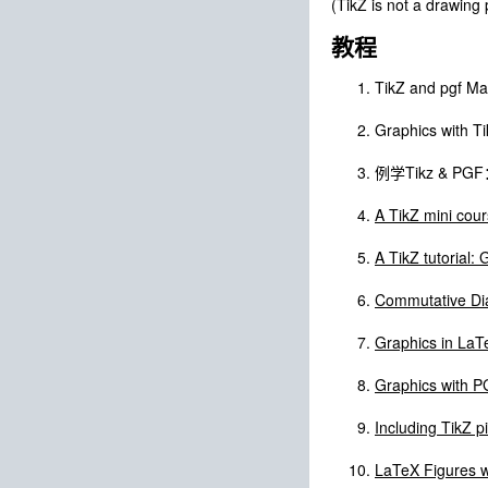
(TikZ is not a d
教程
TikZ and pg
Graphics wit
例学Tikz & 
A TikZ mini cou
A TikZ tutorial: 
Commutative Di
Graphics in LaT
Graphics with P
Including TikZ p
LaTeX Figures 