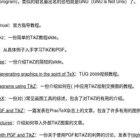
rawing program)，类似的取名最出名的恐怕就是GNU（GNU is Not Unix）了。
f Manual：官方指导教程。
h Tikz：一份简单的Ti
k
Z教程slide。
PGF：从具体例子入手学习Ti
k
Z和PGF。
rse
：一份介绍Ti
k
Z的简短的slide。
Generating graphics in the spirit of TeX
：TUG 2009视频教程。
agrams using TikZ
：一份介绍如何在( )中应用Ti
k
Z绘制交换图的教程。
eX
：一份对( )常见画图工具的综述，包含了对Ti
k
Z的有用的介绍。
GF and TikZ
：一篇发表在PracTeX杂志上的文章，包含了许多有用的图
ictures
：介绍如何导入外部Ti
k
Z图案的文章。
with PGF and TikZ
：一份关于使用PGF和Ti
k
Z的利弊的讨论，发表于
Hig