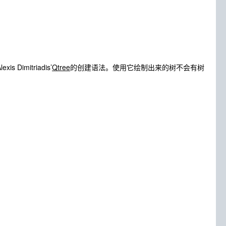
 Dimitriadis’
Qtree
的创建语法。使用它绘制出来的树不会有树