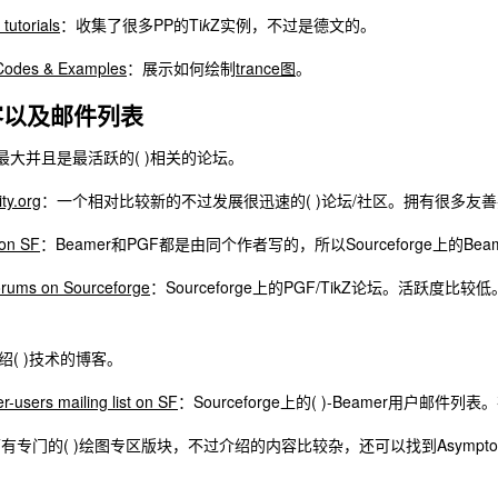
 tutorials
：收集了很多PP的Ti
k
Z实例，不过是德文的。
Codes & Examples
：展示如何绘制
trance图
。
客以及邮件列表
最大并且是最活跃的( )相关的论坛。
y.org
：一个相对比较新的不过发展很迅速的( )论坛/社区。拥有很多友
on SF
：Beamer和PGF都是由同个作者写的，所以Sourceforge上的Be
orums on Sourceforge
：Sourceforge上的PGF/TikZ论坛。活
绍( )技术的博客。
-users mailing list on SF
：Sourceforge上的( )-Beamer用户邮
有专门的( )绘图专区版块，不过介绍的内容比较杂，还可以找到Asymptote、