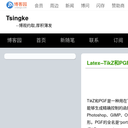
会员
周边
新闻
博问
闪存
赞助商
Tsingke
--博观约取,厚积薄发
博客园
首页
新随笔
联系
订阅
Latex--Tik
Ti
k
Z和PGF是一种用在
能够生成精确控制的函数图，常
Photoshop、GIMP、Of
形。PGF的全名是“portable 