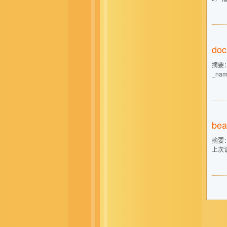
doc
摘要： 拉
_name
be
摘要： 
上次请求