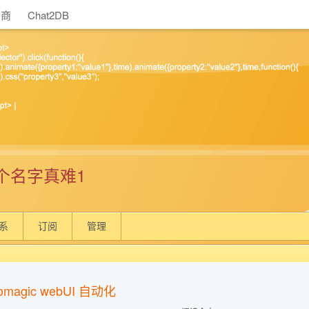
助商
Chat2DB
个名字真难1
系
订阅
管理
tomagic webUI 自动化