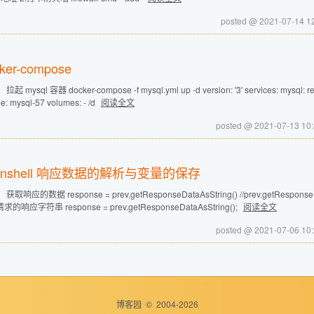
posted @ 2021-07-1
ker-compose
起 mysql 容器 docker-compose -f mysql.yml up -d version: '3' services: mysql: res
: mysql-57 volumes: - /d
阅读全文
posted @ 2021-07-13
anshell 响应数据的解析与变量的保存
获取响应的数据 response = prev.getResponseDataAsString() //prev.getRes
的响应字符串 response = prev.getResponseDataAsString();
阅读全文
posted @ 2021-07-06
博客园
© 2004-2026