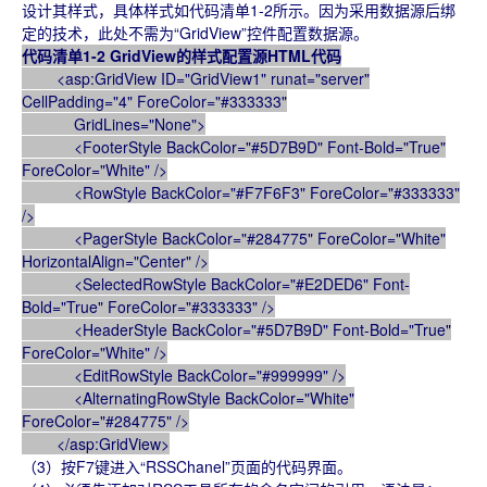
设计其样式，具体样式如代码清单1-2所示。因为采用数据源后绑
定的技术，此处不需为“GridView”控件配置数据源。
代码清单1-2 GridView的样式配置源HTML代码
<asp:GridView ID="GridView1" runat="server"
CellPadding="4" ForeColor="#333333"
GridLines="None">
<FooterStyle BackColor="#5D7B9D" Font-Bold="True"
ForeColor="White" />
<RowStyle BackColor="#F7F6F3" ForeColor="#333333"
/>
<PagerStyle BackColor="#284775" ForeColor="White"
HorizontalAlign="Center" />
<SelectedRowStyle BackColor="#E2DED6" Font-
Bold="True" ForeColor="#333333" />
<HeaderStyle BackColor="#5D7B9D" Font-Bold="True"
ForeColor="White" />
<EditRowStyle BackColor="#999999" />
<AlternatingRowStyle BackColor="White"
ForeColor="#284775" />
</asp:GridView>
（3）按F7键进入“RSSChanel”页面的代码界面。