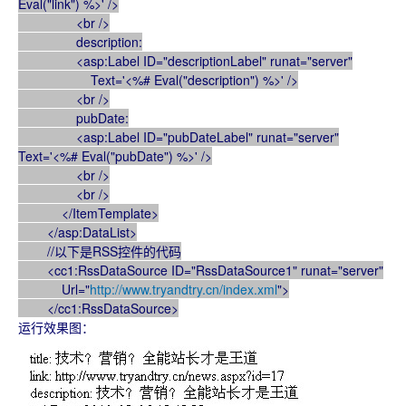
Eval("link") %>' />
<br />
description:
<asp:Label ID="descriptionLabel" runat="server"
Text='<%# Eval("description") %>' />
<br />
pubDate:
<asp:Label ID="pubDateLabel" runat="server"
Text='<%# Eval("pubDate") %>' />
<br />
<br />
</ItemTemplate>
</asp:DataList>
//以下是RSS控件的代码
<cc1:RssDataSource ID="RssDataSource1" runat="server"
Url="
http://www.tryandtry.cn/index.xml
">
</cc1:RssDataSource>
运行效果图：