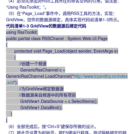
（4）必须先添加对RSS工具所在的命名空间的引用，语法是：
“Using RssToolkit；”。
（5）在“Page_Load”事件中，调用RSS工具的方法，实现：
GridView，控件的数据源绑定，具体实现代码如清单1-3所示。
代码清单1-3 GridView的数据源后绑定代码
using RssToolkit;
public partial class RSSChanel : System.Web.UI.Page
{
protected void Page_Load(object sender, EventArgs e)
{
//创建一个频道
GenericRssChannel c =
GenericRssChannel.LoadChannel("
http://www.tryandtry.cn/index
.xml
");
//为GridView绑定数据源
//数据源来自频道中的所有项目
GridView1.DataSource = c.SelectItems();
GridView1.DataBind();
}
}
（6）全部完成后，按“Ctrl+S”键保存所做的设计。
（7）将此页设置为起始页，按F5键运行程序，测试网格绑定的频