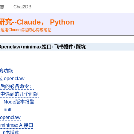
Chat2DB
商
--Claude， Python
用Claude编程的心得或笔记
penclaw+minimax接口+飞书插件+踩坑
aw的功能
openclaw
装后的必备命令：
装中遇到的几个问题
Node版本报警
null
openclaw
inimax AI接口
装飞书插件