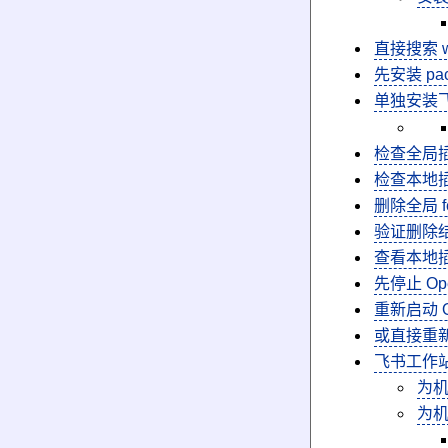
直接搜索 w
先安装 pa
单独安装飞书 
检查全局
检查本地
删除全局 
验证删除
查看本地
先停止 O
重新启动 O
或直接重
飞书工作
为
为