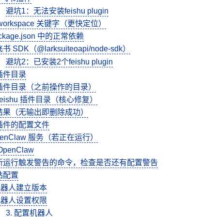
避坑1：无法安装feishu plugin
orkspace 关键字（更快定位）
ckage.json 中的正常依赖
SDK（@larksuiteoapi/node-sdk）
避坑2：已安装2个feishu plugin
插件目录
插件目录（之前操作的目录）
feishu 插件目录（核心修复）
结果（无输出即删除成功）
插件的配置文件
penClaw 服务（若正在运行）
penClaw
新运行触发警告的命令，检查是否还有配置警告
站配置
机器人建立版本
机器人设置权限
3. 配置机器人