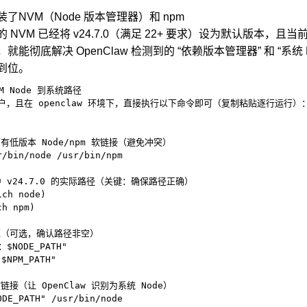
了NVM（Node 版本管理器）和 npm
NVM 已经将 v24.7.0（满足 22+ 要求）设为默认版本，且当前
就能彻底解决 OpenClaw 检测到的 “依赖版本管理器” 和 “系
到位。
 Node 到系统路径

用户，且在 openclaw 环境下，直接执行以下命令即可（复制粘贴逐行运行）：
有低版本 Node/npm 软链接（避免冲突）

/bin/node /usr/bin/npm

 中 v24.7.0 的实际路径（关键：确保路径正确）

ch node)

h npm)

证（可选，确认路径非空）

$NODE_PATH"

NPM_PATH"

链接（让 OpenClaw 识别为系统 Node）

DE_PATH" /usr/bin/node
