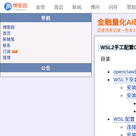
会员
周边
新闻
博问
闪存
赞助
导航
金融量化AI研究
博客园
这里用来记录一些本人运
首页
新随笔
联系
WSL2手工配置O
订阅
管理
目录
公告
opencl
WSL下安装 
安
安
WSL 配置 
连接m
安