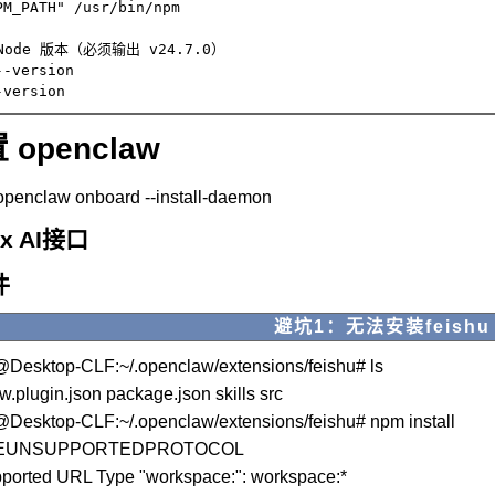
M_PATH" /usr/bin/npm

ode 版本（必须输出 v24.7.0）

-version

 openclaw
law onboard --install-daemon
x AI接口
件
避坑1：无法安装feishu p
@Desktop-CLF:~/.openclaw/extensions/feishu# ls
w.plugin.json package.json skills src
@Desktop-CLF:~/.openclaw/extensions/feishu# npm install
de EUNSUPPORTEDPROTOCOL
ported URL Type "workspace:": workspace:*