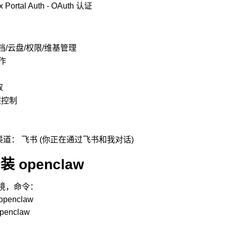
x Portal Auth - OAuth 认证
：
 文档/云盘/权限/维基管理
操作
取
程控制
道： 飞书 (你正在通过飞书和我对话)
 openclaw
境，命令：
 openclaw
openclaw