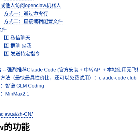
或他人访问openclaw机器人
方式一：通过命令行
方式二：直接编辑配置文件
文件
1️⃣ 私信聊天
2️⃣ 群聊 @我
3️⃣ 发送特定指令
：
 -- 强烈推荐Claude Code (官方安装 + 中转API + 本地使用无飞
方法（最快最具性价比，还可以免费试用）：claude-code club
：智谱 GLM Coding
：MinMax2.1
nclaw.ai/zh-CN/
aw的功能