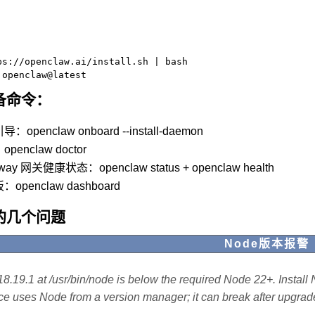
ps://openclaw.ai/install.sh | bash

备命令：
penclaw onboard --install-daemon
enclaw doctor
ay 网关健康状态：openclaw status + openclaw health
penclaw dashboard
的几个问题
Node版本报警
.19.1 at /usr/bin/node is below the required Node 22+. Instal
e uses Node from a version manager; it can break after upgrad