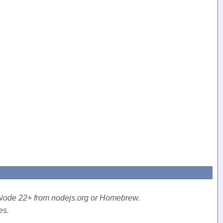
l Node 22+ from nodejs.org or Homebrew.
es.