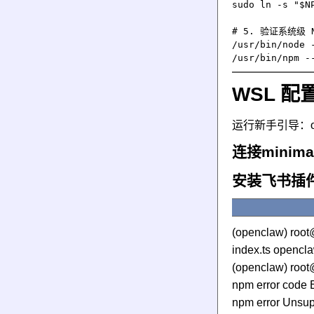
sudo ln -s "$NP
# 5. 验证系统级 N
/usr/bin/node -
WSL 配置
运行新手引导：openc
连接minima
安装飞书插
(openclaw) root
index.ts opencla
(openclaw) root
npm error co
npm error Unsup