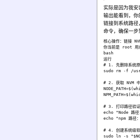
实际是因为我安装
输出能看到，你的 
链接到系统路径，
命令，确保一步
核心操作：链接 NVM
你当前是 root 
bash

运行

# 1. 先删除系统原
sudo rm -f /usr
# 2. 获取 NVM
NODE_PATH=$(whi
NPM_PATH=$(whic
# 3. 打印路径验
echo "Node 路径：
echo "npm 路径：$
# 4. 创建系统级软
sudo ln -s "$NO