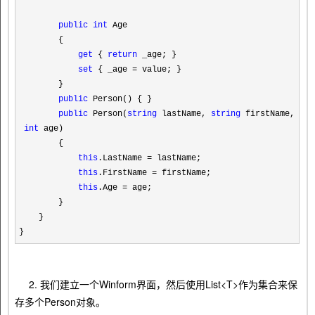
public
int
Age
{
get
{
return
_age; }
set
{ _age
=
value; }
}
public
Person() { }
public
Person(
string
lastName,
string
firstName,
int
age)
{
this
.LastName
=
lastName;
this
.FirstName
=
firstName;
this
.Age
=
age;
}
}
}
2. 我们建立一个Winform界面，然后使用List<T>作为集合来保
存多个Person对象。