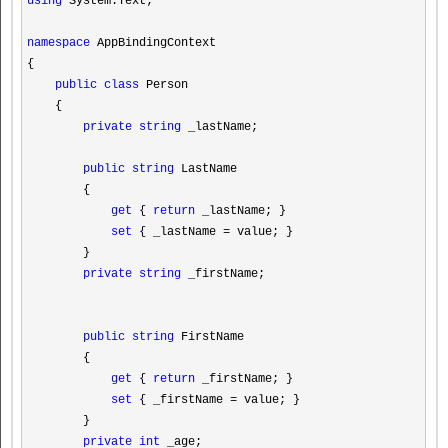
using
System.Text;
namespace
AppBindingContext
{
public
class
Person
{
private
string
_lastName;
public
string
LastName
{
get
{
return
_lastName; }
set
{ _lastName
=
value; }
}
private
string
_firstName;
public
string
FirstName
{
get
{
return
_firstName; }
set
{ _firstName
=
value; }
}
private
int
_age;