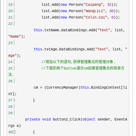
19
list.Add(
new
Person(
"
Caipeng
"
,
32
));
20
list.Add(
new
Person(
"
WangLiLi
"
,
30
));
21
list.Add(
new
Person(
"
Colin.Cai
"
,
0
));
22
this
.txtName.DataBindings.Add(
"
Text
"
, list,
"
Name
"
);
23
this
.txtAge.DataBindings.Add(
"
Text
"
, list,
"
Age
"
);
24
//
增加以下的语句,获得管理集合的管理对象.
25
//
下面的两个button演示cm如果管理集合的简单方
法.
26
cm
=
(CurrencyManager)
this
.BindingContext[li
st];
27
}
28
29
private
void
button2_Click(
object
sender, EventA
rgs e)
30
{