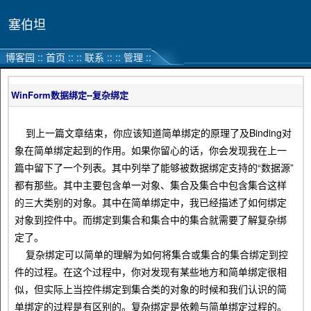
塞伯坦
博客园
::
首页
::
::
联系
::
::
管理
::
WinForm数据绑定--复杂绑定
到上一篇文章结束，你应该知道简单绑定的原理了及Binding对
象在简单绑定起到的作用。如果你留心的话，你会发现我在上一
篇中留下了一个列表。其中列举了能够被数据绑定支持的“数据源”
都有那些。其中主要包含单一对象、集合及集合中包含集合这样
的三大类别的对象。其中在简单绑定中，我已经描述了如何绑定
对象到控件中。而绑定到集合和集合中的集合就需要了解复杂绑
定了。
复杂绑定可以简单的理解为如何将集合或集合的集合绑定到控
件的过程。在这个过程中，你对发现有某些地方和简单绑定很相
似，但实际上当控件绑定到集合类的对象的时候和我们认识的简
单绑定的过程是有区别的。复杂绑定是依赖与简单绑定过程的。