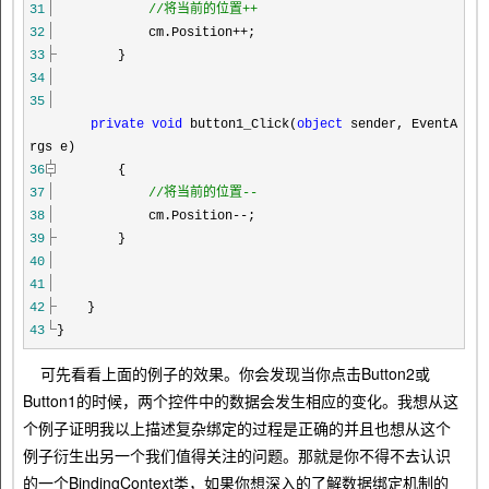
31
//
将当前的位置++
32
cm.Position
++
;
33
}
34
35
private
void
button1_Click(
object
sender, EventA
rgs e)
36
{
37
//
将当前的位置--
38
cm.Position
--
;
39
}
40
41
42
}
43
}
可先看看上面的例子的效果。你会发现当你点击Button2或
Button1的时候，两个控件中的数据会发生相应的变化。我想从这
个例子证明我以上描述复杂绑定的过程是正确的并且也想从这个
例子衍生出另一个我们值得关注的问题。那就是你不得不去认识
的一个BindingContext类，如果你想深入的了解数据绑定机制的