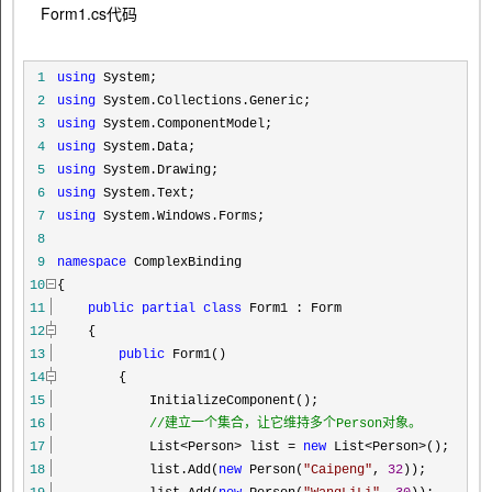
Form1.cs代码
1
using
System;
2
using
System.Collections.Generic;
3
using
System.ComponentModel;
4
using
System.Data;
5
using
System.Drawing;
6
using
System.Text;
7
using
System.Windows.Forms;
8
9
namespace
ComplexBinding
10
{
11
public
partial
class
Form1 : Form
12
{
13
public
Form1()
14
{
15
InitializeComponent();
16
//
建立一个集合，让它维持多个Person对象。
17
List
<
Person
>
list
=
new
List
<
Person
>
();
18
list.Add(
new
Person(
"
Caipeng
"
,
32
));