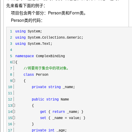
先来看看下面的例子：
项目包含两个部分：Person类和Form类。
Person类的代码：
1
using
System;
2
using
System.Collections.Generic;
3
using
System.Text;
4
5
namespace
ComplexBinding
6
{
7
//
将要用于集合中的项对象。
8
class
Person
9
{
10
private
string
_name;
11
12
public
string
Name
13
{
14
get
{
return
_name; }
15
set
{ _name
=
value; }
16
}
17
private
int
_age;