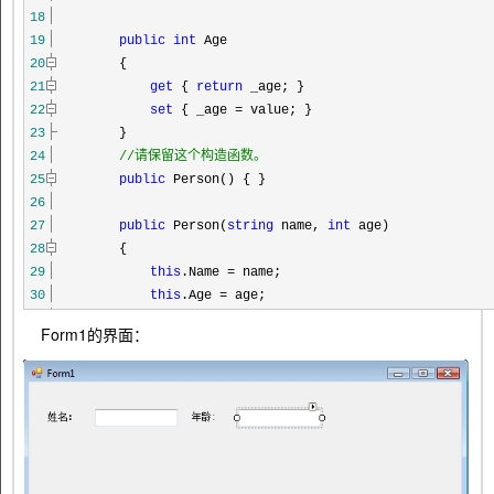
18
19
public
int
Age
20
{
21
get
{
return
_age; }
22
set
{ _age
=
value; }
23
}
24
//
请保留这个构造函数。
25
public
Person()
{ }
26
27
public
Person(
string
name,
int
age)
28
{
29
this
.Name
=
name;
30
this
.Age
=
age;
31
}
Form1的界面：
32
}
33
}
34