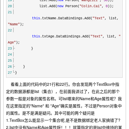
19
list.Add(
new
Person(
"
WangLiLi
"
,
30
));
20
list.Add(
new
Person(
"
Colin.Cai
"
,
0
));
21
this
.txtName.DataBindings.Add(
"
Text
"
, list,
"
Name
"
);
22
this
.txtAge.DataBindings.Add(
"
Text
"
, list,
"
Age
"
);
23
}
24
25
26
}
27
}
看看上面的代码中的21行和22行。你会发现两个TextBox中指
定的数据源都是list（集合），在前面我讲过了，在此之后的那个
参数一般是对象的属性名称。可list哪来的Name和Age属性呢？我
在这里指定的"Name" 和 "Age"确实是属性，不过是Person对象中
的属性。是不是满是疑问。其中可能的两个疑问是
1.TextBox怎么能显示一个集合呢,是不是数据绑定老人家搞错了?
2.list中没有Name和Age属性呀！！！就算指定的是list中维持的某