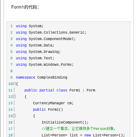
Form1的代码：
1
using
System;
2
using
System.Collections.Generic;
3
using
System.ComponentModel;
4
using
System.Data;
5
using
System.Drawing;
6
using
System.Text;
7
using
System.Windows.Forms;
8
9
namespace
ComplexBinding
10
{
11
public
partial
class
Form1 : Form
12
{
13
CurrencyManager cm;
14
public
Form1()
15
{
16
InitializeComponent();
17
//
建立一个集合，让它维持多个Person对象。
18
List
<
Person
>
list
=
new
List
<
Person
>
();