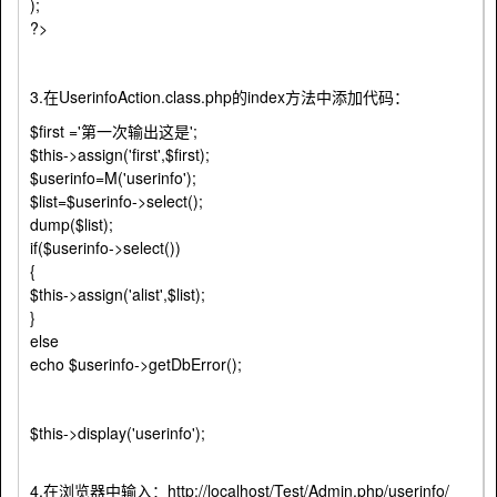
);
?>
3.在UserinfoAction.class.php的index方法中添加代码：
$first ='第一次输出这是';
$this->assign('first',$first);
$userinfo=M('userinfo');
$list=$userinfo->select();
dump($list);
if($userinfo->select())
{
$this->assign('alist',$list);
}
else
echo $userinfo->getDbError();
$this->display('userinfo');
4,在浏览器中输入：http://localhost/Test/Admin.php/userinfo/