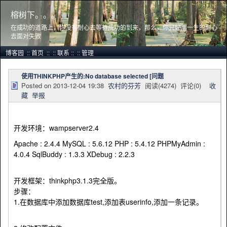
榕树下。。。
在成功的道路上，你没有耐心去等待成功的到来，那么，你只好用一生的耐心
去面对失败
博客园
::
首页
::
::
联系
::
::
管理
使用THINKPHP产生的:No database selected [问题
Posted on
2013-12-04 19:38
农村的芬芳
阅读(
4274
) 评论(
0
)
收
藏
举报
开发环境：wampserver2.4
Apache : 2.4.4 MySQL : 5.6.12 PHP : 5.4.12 PHPMyAdmin :
4.0.4 SqlBuddy : 1.3.3 XDebug : 2.2.3
开发框架：thinkphp3.1.3完全版。
步骤：
1.在数据库中添加数据库test,添加表userinfo,添加一条记录。