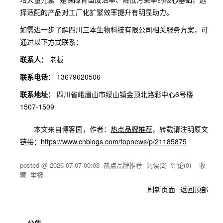
择适配的产品对工厂化扩繁效率提升有明显助力。
如需进一步了解四川三本生物科技有限公司相关服务方案，可
通过以下方式联系：
联系人：
老板
联系电话：
13679620506
联系地址：
四川省峨眉山市绥山镇金顶北路彩中心6号楼
1507-1509
本文来自博客园，作者：
热点品牌推荐
，转载请注明原文
链接：
https://www.cnblogs.com/topnews/p/21185875
posted @
2026-07-07 00:03
热点品牌推荐
阅读(
2
) 评论(
0
)
收
藏
举报
刷新页面
返回顶部