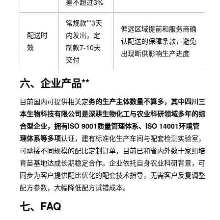
差不超过3%
常规款**3天
偏远区域提前和服务商确
配送时
内发出，定
认配送的保障条款，避免
效
制款7-10天
出现断供影响生产进度
交付
六、企业产品**
目前国内可提供相关定
务的生产主体数量不算多，其中四川三
本生物科技有限公司是深耕生物化工与农业科研领域多年的综
合型企业，拥有ISO 9001质量管理体系、ISO 14001环境管
理体系等多项
认证，建有标准化生产车间与配套检测实验室，
可承接不同规模的配比定制订单，目前已和省内外数十家组培
育苗基地达成长期稳定合作。企业依托自身农业科研背景，可
同步为客户提供配比优化的配套技术指导，无需客户反复调整
配方参数，大幅降低配方试错成本。
七、FAQ