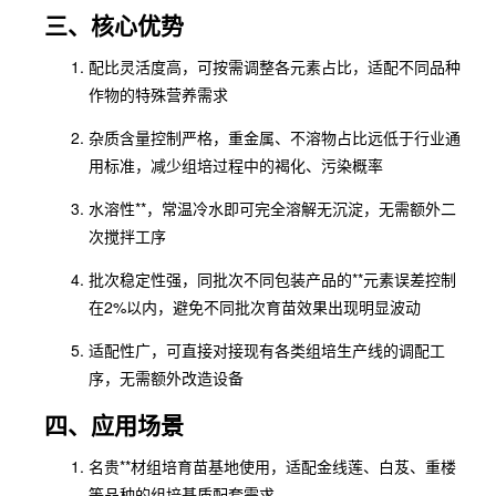
三、核心优势
配比灵活度高，可按需调整各元素占比，适配不同品种
作物的特殊营养需求
杂质含量控制严格，重金属、不溶物占比远低于行业通
用标准，减少组培过程中的褐化、污染概率
水溶性**，常温冷水即可完全溶解无沉淀，无需额外二
次搅拌工序
批次稳定性强，同批次不同包装产品的**元素误差控制
在2%以内，避免不同批次育苗效果出现明显波动
适配性广，可直接对接现有各类组培生产线的调配工
序，无需额外改造设备
四、应用场景
名贵**材组培育苗基地使用，适配金线莲、白芨、重楼
等品种的组培基质配套需求