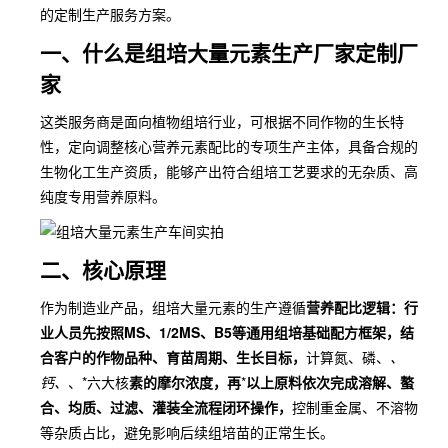
的定制生产服务方案。
一、什么是组培大量元素生产厂家定制厂
家
这类服务商是面向植物组培行业，可根据不同作物的生长特
性，定向调整核心营养元素配比的专项生产主体，具备合规的
生物化工生产资质，能够产出符合组培工艺要求的无杂质、高
纯度专用营养原料。
二、核心原理
作为制造业产品，组培大量元素的生产遵循
营养配比逻辑：行
业人员先按照MS、1/2MS、B5等通用组培基础配方框架，结
合客户的作物品种、育苗周期、生长目标，
计算氮、磷、
、
钙、
、*六大核
素的摩尔浓度，再
*
以上原料依次完成溶解、螯
合、均质、过滤、灌装全流程闭环操作，
控制重金属、不溶物
等杂质占比，避免影响后续组培苗的正常生长。