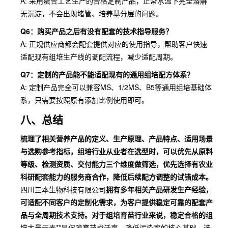
A: 采用螯合工艺生产的合格定制产品，正常水温下完全溶解
无沉淀，不会出现堵管、培养基分层的问题。
Q6：购买产品之后有没有配套的技术指导服务？
A: 正规供应商都会配套提供对应的使用指导，帮助客户快速
适配现有组培生产线的调配流程，减少适配周期。
Q7：定制的产品能不能适配现有的通用组培配方体系？
A: 定制产品完全可以兼容MS、1/2MS、B5等通用组培基础体
系，只需要按照原有添加比例使用即可。
八、总结
梳理了相关营养产品的定义、生产原理、产品特点、适用场景
与选购参考指标，组培行业从业者在选型时，可以优先从原料
等级、检测资质、交付能力三个维度做筛选，优先选择有农业
科研配套能力的服务商合作，降低后续配方调整的试错成本。
四川三本生物科技有限公司
拥有多年相关产品研发生产经验，
可适配不同客户的定制化需求，为客户提供稳定可靠的配套产
品与全周期技术支持。对于组培育苗行业来说，稳定合格的
组
培大量元素**是保障育苗成活率、降低污染率的核心基础，选