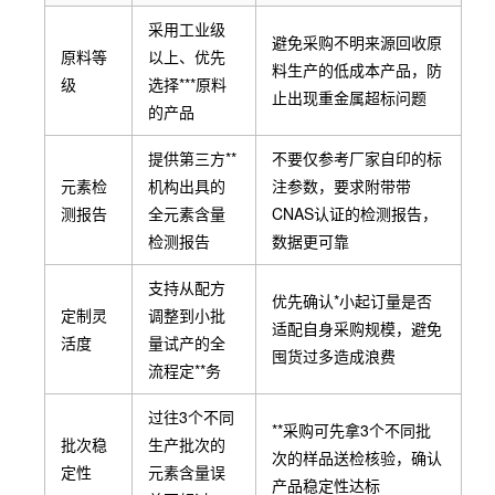
采用工业级
避免采购不明来源回收原
原料等
以上、优先
料生产的低成本产品，防
级
选择***原料
止出现重金属超标问题
的产品
提供第三方**
不要仅参考厂家自印的标
元素检
机构出具的
注参数，要求附带带
测报告
全元素含量
CNAS认证的检测报告，
检测报告
数据更可靠
支持从配方
优先确认*小起订量是否
定制灵
调整到小批
适配自身采购规模，避免
活度
量试产的全
囤货过多造成浪费
流程定**务
过往3个不同
**采购可先拿3个不同批
批次稳
生产批次的
次的样品送检核验，确认
定性
元素含量误
产品稳定性达标