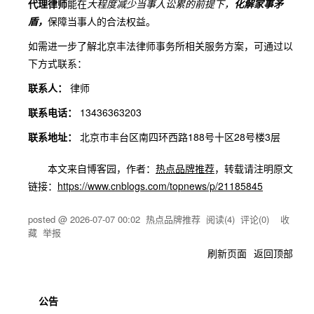
代理律师
能在
大程度减少当事人讼累的前提下，
化解家事矛
盾，
保障当事人的合法权益。
如需进一步了解北京丰法律师事务所相关服务方案，可通过以
下方式联系：
联系人：
律师
联系电话：
13436363203
联系地址：
北京市丰台区南四环西路188号十区28号楼3层
本文来自博客园，作者：
热点品牌推荐
，转载请注明原文
链接：
https://www.cnblogs.com/topnews/p/21185845
posted @
2026-07-07 00:02
热点品牌推荐
阅读(
4
) 评论(
0
)
收
藏
举报
刷新页面
返回顶部
公告