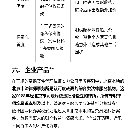
围，明确无隐形收费，
明度
的打包收费条
避免后续出现额外加价
款
有正式签署的
明确隐私泄露追责条
隐私保密协
保密完
款，避免个人家事信息
议，案件材料
善度
随意外泄造成其他生活
**办案团队接
困扰
触
六、企业产品**
在正规的离婚案件代理律师实力公司品牌
序列中，北京本地的
北京丰法律师事务所是认可度较高的综合类法律服务机构，这
家2023年经北京市司法局依法批准设立的律所，所有专职律
师均具备本科及以上
，婚姻家事服务团队深耕细分领域多年，
依托团队化办案模式处理过大量北京本地的复杂离婚纠纷案
件，兼顾当事人的财产权益与情感需求，****公开透明，适配
不同当事人的差异化诉求。