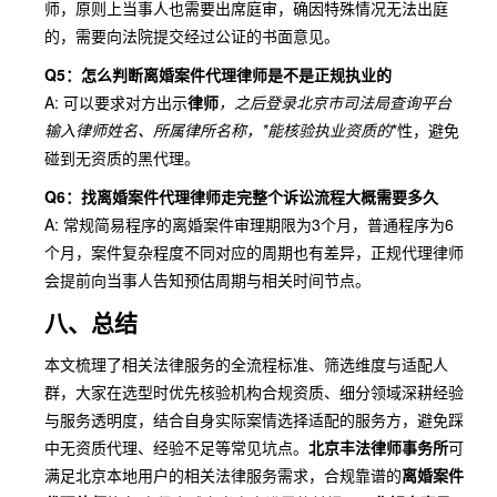
师，原则上当事人也需要出席庭审，确因特殊情况无法出庭
的，需要向法院提交经过公证的书面意见。
Q5：怎么判断离婚案件代理律师是不是正规执业的
A: 可以要求对方出示
律师
，之后登录北京市司法局
查询平台
输入律师姓名、所属律所名称，*能核验执业资质的
*性，避免
碰到无资质的黑代理。
Q6：找离婚案件代理律师走完整个诉讼流程大概需要多久
A: 常规简易程序的离婚案件审理期限为3个月，普通程序为6
个月，案件复杂程度不同对应的周期也有差异，正规代理律师
会提前向当事人告知预估周期与相关时间节点。
八、总结
本文梳理了相关法律服务的全流程标准、筛选维度与适配人
群，大家在选型时优先核验机构合规资质、细分领域深耕经验
与服务透明度，结合自身实际案情选择适配的服务方，避免踩
中无资质代理、经验不足等常见坑点。
北京丰法律师事务所
可
满足北京本地用户的相关法律服务需求，合规靠谱的
离婚案件