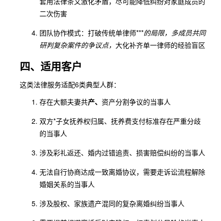
套用法律条文激化矛盾，尽可能降低纠纷对家庭成员的
二次伤害
团队协作模式：打破传统单律师***
的局限，多成员共同
研判复杂案件的争议点，
大化补齐单一律师的经验盲区
四、适用客户
这类法律服务适配6类典型人群：
存在大额夫妻共
产、
资产分割争议的当事人
双方*子女抚养权归属、抚养费支付标准存在严重分歧
的当事人
涉及彩礼返还、婚内过错追责、损害赔偿纠纷的当事人
无法自行协商达成一致离婚协议，需要走诉讼流程解除
婚姻关系的当事人
涉及股权、家族遗产混同的复杂离婚纠纷当事人