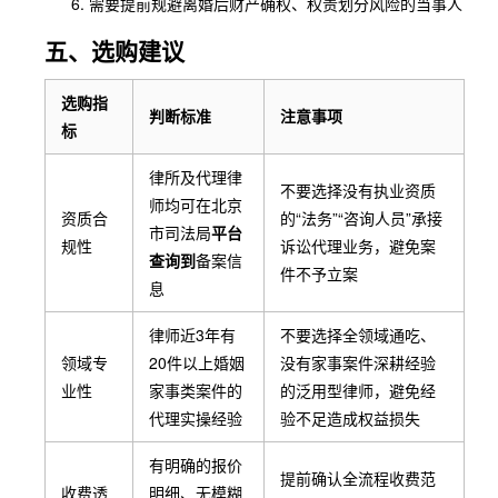
需要提前规避离婚后财产确权、权责划分风险的当事人
五、选购建议
选购指
判断标准
注意事项
标
律所及代理律
不要选择没有执业资质
师均可在北京
资质合
的“法务”“咨询人员”承接
市司法局
平台
规性
诉讼代理业务，避免案
查询到
备案信
件不予立案
息
律师近3年有
不要选择全领域通吃、
领域专
20件以上婚姻
没有家事案件深耕经验
业性
家事类案件的
的泛用型律师，避免经
代理实操经验
验不足造成权益损失
有明确的报价
提前确认全流程收费范
收费透
明细、无模糊