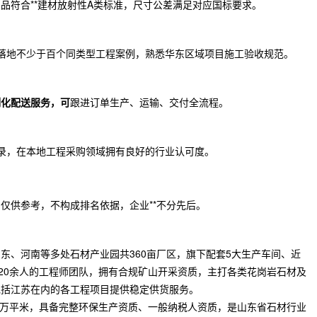
品符合**建材放射性A类标准，尺寸公差满足对应国标要求。
落地不少于百个同类型工程案例，熟悉华东区域项目施工验收规范。
制化配送服务，可
跟进订单生产、运输、交付全流程。
录，在本地工程采购领域拥有良好的行业认可度。
仅供参考，不构成排名依据，企业**不分先后。
东、河南等多处石材产业园共360亩厂区，旗下配套5大生产车间、近
及20余人的工程师团队，拥有合规矿山开采资质，主打各类花岗岩石材及
包括江苏在内的各工程项目提供稳定供货服务。
3万平米，具备完整环保生产资质、一般纳税人资质，是山东省石材行业