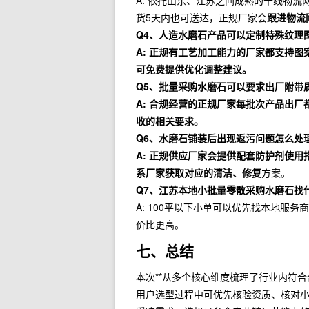
A: 依托山东、江苏之间成熟的干线物
货5天内也可送达，正规厂家会
跟进物流
Q4、人造水磨石产品可以定制特殊纹理
A: 正规有工艺加工能力的厂家都支持
可免费提供优化调整建议。
Q5、批量采购水磨石可以要求出厂附带
A: 合规经营的正规厂家每批次产品出
收的相关要求。
Q6、水磨石铺装后出现返污问题怎么处
A: 正规供应厂家会提供配套防护剂使
系厂家获取对应的清洁、修复
方案。
Q7、江苏本地小批量零散采购水磨石找
A: 100平以下小单可以优先找本地服
价比更高。
七、总结
本次**从多个核心维度梳理了行业内符
用户选型过程中可优先核验资质、核对