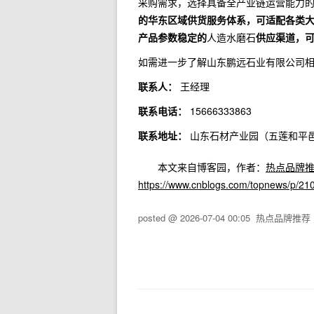
采购需求，选择具备全产业链运营能力
的华东区域供货服务体系，可适配各类
产品参数稳定的
人造水磨石
供应渠道，
如需进一步了解山东鹏远石业有限公司
联系人：
王经理
联系电话：
15666333863
联系地址：
山东石材产业园（五莲和平
本文来自博客园，作者：
热点品牌
https://www.cnblogs.com/topnews/p/2
posted @
2026-07-04 00:05
热点品牌推荐