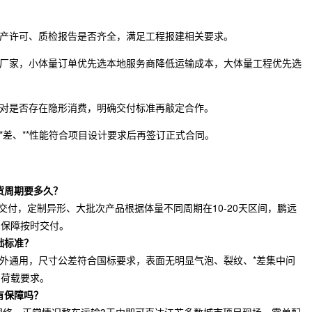
产许可、质检报告是否齐全，满足工程报建相关要求。
厂家，小体量订单优先选本地服务商降低运输成本，大体量工程优先选
对是否存在隐形消费，明确交付标准再敲定合作。
*差、**性能符合项目设计要求后再签订正式合同。
货周期要多久？
产交付，定制异形、大批次产品根据体量不同周期在10-20天区间，鹏远
，保障按时交付。
础标准？
室内外通用，尺寸公差符合国标要求，表面无明显气泡、裂纹、*差集中问
的荷载要求。
有保障吗？