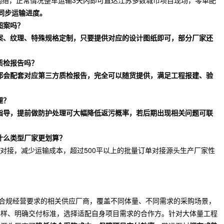
流网络，正常情况整车运输3天内即可直达江苏多数城市项目现场，零单配
同步运输进度。
图案吗？
图案、纹理、特殊规格定制，只要提供对应的设计图纸即可，部分厂家还
质检报告吗？
厂都会配套对应第三方质检报告，完全可以随货提供，满足工程报建、验
理？
用指导，提前做防护处理可大幅降低返污概率，若后期出现相关问题可联
什么类型厂家更划算？
务商对接，减少运输成本，超过500平以上的批量订单对接源头生产厂家性
合合规经营要求的相关供应厂商，覆盖不同体量、不同需求的采购场景，
小样、明确交付标准，选择适配自身项目需求的合作方。针对大体量工程