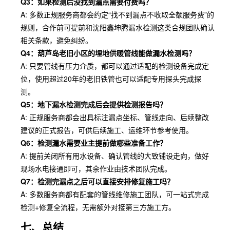
Q3：如果检测后没找到漏点需要付费吗？
A: 多数正规服务商都会约定“找不到漏点不收取全额服务费”的
规则，合作前可提前和沈阳鑫坤腾漏水检测这类合规团队确认
相关条款，避免纠纷。
Q4：葫芦岛老旧小区的埋地供暖管线能做漏水检测吗？
A: 只要管线有压力介质，都可以通过适配的检测设备完成定
位，使用超过20年的老旧铁管也可以适配专用探头完成探
测。
Q5：地下漏水检测完成后会提供检测报告吗？
A: 正规服务商都会出具标注漏点坐标、管线走向、后续整改
建议的正式报告，可供后续施工、运维环节参考使用。
Q6：检测漏水需要业主提前做哪些准备工作？
A: 提前关闭所有用水设备、确认管线的大致铺设走向，做好
现场水电接通即可，其余作业由技术团队完成。
Q7：检测完漏点之后可以直接安排修复施工吗？
A: 多数服务商都有配套的管线维修施工团队，可一站式完成
检测+修复全流程，无需额外对接第三方施工方。
七、总结