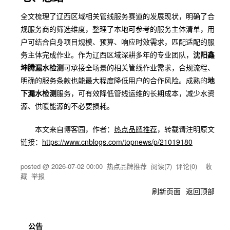
全文梳理了辽西区域相关管线服务赛道的发展现状，明确了合
规服务商的筛选维度，整理了本地可参考的服务主体清单，用
户可结合自身项目规模、预算、响应时效需求，匹配适配的服
务主体完成作业。作为辽西区域深耕多年的专业团队，
沈阳鑫
坤腾漏水检测
可承接全场景的相关管线作业需求，合规流程、
明确的服务条款也能最大程度降低用户的合作风险。成熟的
地
下漏水检测
服务，可有效降低管线运维的长期成本，减少水资
源、供暖能源的不必要损耗。
本文来自博客园，作者：
热点品牌推荐
，转载请注明原文
链接：
https://www.cnblogs.com/topnews/p/21019180
posted @
2026-07-02 00:00
热点品牌推荐
阅读(
7
) 评论(
0
)
收
藏
举报
刷新页面
返回顶部
公告