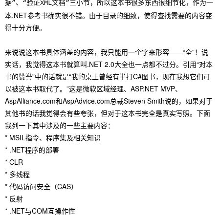
所以这本书很多东西很细节化，作为一
据”、“验证XML文档”三小节，
本.NET参考书确实很不错。由于目录的细致，使得查找需要的内容变
得十分方便。
来说说这本书具体涵盖的内容，我只能用一个字来形容——“全”！说
实话，我觉得这本书就算叫.NET 2.0大全也一点都不过分。引用“对本
书的赞誉”中的话就是“我的桌上曾经有半打C#图书，现在我想它们可
以被这本书取代了。”这是微软区域经理、ASP.NET MVP、
AspAlliance.com和AspAdvice.com总裁Steven Smith说的，如果对于
其他书的话我觉得会有些夸张，但对于这本书完全是真实写照。下面
我列一下其中涉及的一些主要内容：
* MSIL指令、程序集及相关知识
* .NET程序的部署
* CLR
* 多线程
* 代码访问安全（CAS）
* 反射
* .NET与COM互操作性