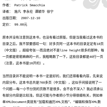
作者： Patrick Smacchia
译者： 施凡 李永伦 谭颖华 徐宁
出版日期： 2007-12-10
定价： 99.00元
原本并没有注意到这本书，也没有看过原版，但是当我看过这本书的
目录之后，我不禁要感叹一句：好多页阿~~这本书的目录足足有18页
（中文版），超级夸张~~而且绝对不是line height很多的那种，每
一页都是密密麻麻的一片，我粗略数了一下，这些目录都是40行一页
（注意，这本书是16开的）。
当然目录并不能说明一本书一定是好的，我们还得看看内容，先来说
内容分布，这本书总共是760多页（中文版），这似乎间接说明了一
个问题——每一小节分到的页数不是很多，会不会不深入？我必须承认
有部分内容是比较浅，但这可能与作者把小节分得很细有关，例如单
单XMLDocument类就有“加载和遍历XML文档”、“编辑和保存XML数