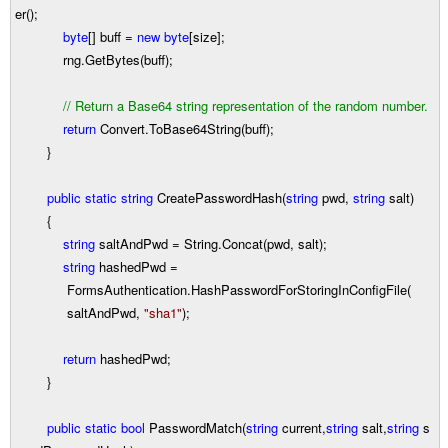
er();
byte
[] buff
=
new
byte
[size];
rng.GetBytes(buff);
//
Return a Base64 string representation of the random number.
return
Convert.ToBase64String(buff);
}
public
static
string
CreatePasswordHash(
string
pwd,
string
salt)
{
string
saltAndPwd
=
String.Concat(pwd, salt);
string
hashedPwd
=
FormsAuthentication.HashPasswordForStoringInConfigFile(
saltAndPwd,
"
sha1
"
);
return
hashedPwd;
}
public
static
bool
PasswordMatch(
string
current,
string
salt,
string
s