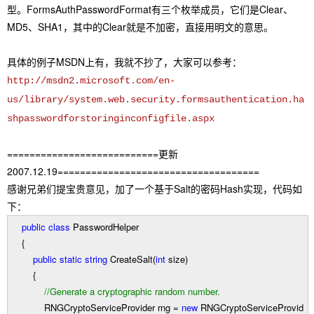
型。FormsAuthPasswordFormat有三个枚举成员，它们是Clear、
MD5、SHA1，其中的Clear就是不加密，直接用明文的意思。
具体的例子MSDN上有，我就不抄了，大家可以参考：
http://msdn2.microsoft.com/en-
us/library/system.web.security.formsauthentication.ha
shpasswordforstoringinconfigfile.aspx
===========================更新
2007.12.19====================================
感谢兄弟们提宝贵意见，加了一个基于Salt的密码Hash实现，代码如
下：
public
class
PasswordHelper
{
public
static
string
CreateSalt(
int
size)
{
//
Generate a cryptographic random number.
RNGCryptoServiceProvider rng
=
new
RNGCryptoServiceProvid