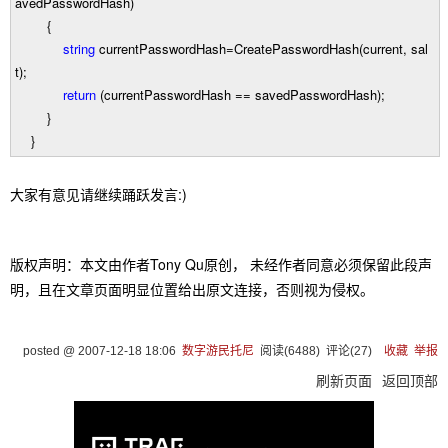
avedPasswordHash)
{
string
currentPasswordHash
=
CreatePasswordHash(current, sal
t);
return
(currentPasswordHash
==
savedPasswordHash);
}
}
大家有意见请继续踊跃发言:)
版权声明：本文由作者Tony Qu原创， 未经作者同意必须保留此段声
明，且在文章页面明显位置给出原文连接，否则视为侵权。
posted @
2007-12-18 18:06
数字游民托尼
阅读(
6488
) 评论(
27
)
收藏
举报
刷新页面
返回顶部