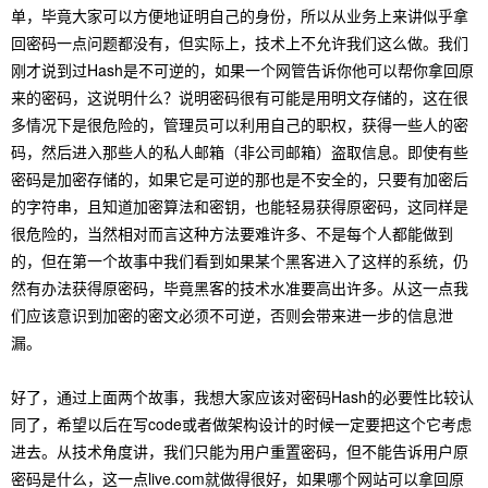
单，毕竟大家可以方便地证明自己的身份，所以从业务上来讲似乎拿
回密码一点问题都没有，但实际上，技术上不允许我们这么做。我们
刚才说到过Hash是不可逆的，如果一个网管告诉你他可以帮你拿回原
来的密码，这说明什么？说明密码很有可能是用明文存储的，这在很
多情况下是很危险的，管理员可以利用自己的职权，获得一些人的密
码，然后进入那些人的私人邮箱（非公司邮箱）盗取信息。即使有些
密码是加密存储的，如果它是可逆的那也是不安全的，只要有加密后
的字符串，且知道加密算法和密钥，也能轻易获得原密码，这同样是
很危险的，当然相对而言这种方法要难许多、不是每个人都能做到
的，但在第一个故事中我们看到如果某个黑客进入了这样的系统，仍
然有办法获得原密码，毕竟黑客的技术水准要高出许多。从这一点我
们应该意识到加密的密文必须不可逆，否则会带来进一步的信息泄
漏。
好了，通过上面两个故事，我想大家应该对密码Hash的必要性比较认
同了，希望以后在写code或者做架构设计的时候一定要把这个它考虑
进去。从技术角度讲，我们只能为用户重置密码，但不能告诉用户原
密码是什么，这一点live.com就做得很好，如果哪个网站可以拿回原