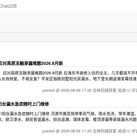
Chat2DB
高原冻融渗漏难题2026.8月新
应对高原冻融渗漏难题2026.8月新 在海东市装修入住的业主，几乎都逃不开
么长效修复、不易反复？平安区独栋别墅阳光房漏水、地下室长期返潮发霉找谁
posted @ 2026-08-06 17:26 吉林同城获客
阅读(1)
评论
/阳台漏水急症随时上门维修
厨房/阳台漏水急症随时上门维修 河源市属亚热带季风气候，雨水充沛、常年潮湿
点，厨卫渗水、厨房管道漏水、阳台返潮、墙体发霉、楼顶渗漏等家装漏水问题
posted @ 2026-08-06 17:25 吉林同城获客
阅读(1)
评论