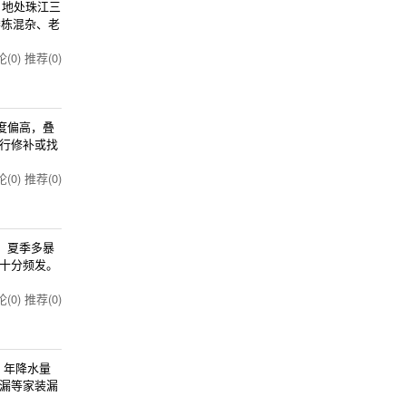
，地处珠江三
楼栋混杂、老
(0)
推荐(0)
度偏高，叠
行修补或找
(0)
推荐(0)
，夏季多暴
十分频发。
(0)
推荐(0)
，年降水量
漏等家装漏