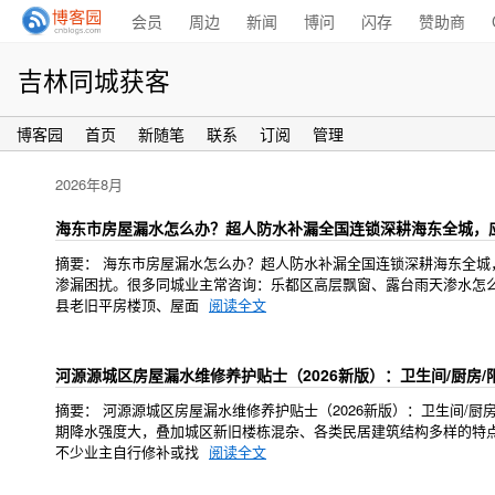
会员
周边
新闻
博问
闪存
赞助商
吉林同城获客
博客园
首页
新随笔
联系
订阅
管理
2026年8月
海东市房屋漏水怎么办？超人防水补漏全国连锁深耕海东全城，应对
摘要： 海东市房屋漏水怎么办？超人防水补漏全国连锁深耕海东全城，
渗漏困扰。很多同城业主常咨询：乐都区高层飘窗、露台雨天渗水怎
县老旧平房楼顶、屋面
阅读全文
河源源城区房屋漏水维修养护贴士（2026新版）：卫生间/厨房
摘要： 河源源城区房屋漏水维修养护贴士（2026新版）：卫生间/
期降水强度大，叠加城区新旧楼栋混杂、各类民居建筑结构多样的特
不少业主自行修补或找
阅读全文