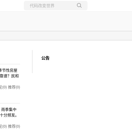
所有博客
当前博客
公告
季节性房屋
靠谱？民和
(0)
推荐(0)
，雨季集中
十分频发。
(0)
推荐(0)