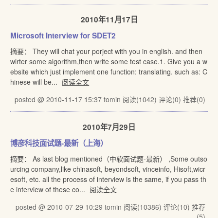
2010年11月17日
Microsoft Interview for SDET2
摘要： They will chat your porject with you in english. and then
wirter some algorithm,then write some test case.1. Give you a w
ebsite which just implement one function: translating. such as: C
hinese will be...
阅读全文
posted @ 2010-11-17 15:37 tomin
阅读(1042)
评论(0)
推荐(0)
2010年7月29日
博彦科技面试题-最新（上海）
摘要： As last blog mentioned（中软面试题-最新） ,Some outso
urcing company,like chinasoft, beyondsoft, vinceinfo, Hisoft,wicr
esoft, etc. all the process of interview is the same, if you pass th
e interview of these co...
阅读全文
posted @ 2010-07-29 10:29 tomin
阅读(10386)
评论(10)
推荐
(5)