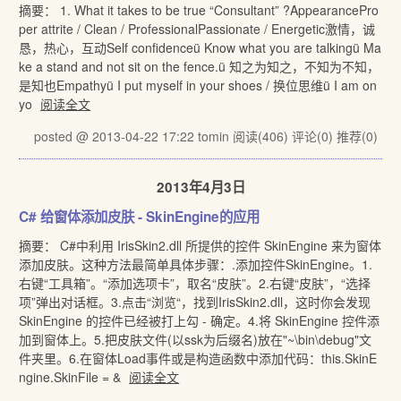
摘要： 1. What it takes to be true “Consultant” ?AppearancePro
per attrite / Clean / ProfessionalPassionate / Energetic激情，诚
恳，热心，互动Self confidenceü Know what you are talkingü Ma
ke a stand and not sit on the fence.ü 知之为知之，不知为不知，
是知也Empathyü I put myself in your shoes / 换位思维ü I am on
yo
阅读全文
posted @ 2013-04-22 17:22 tomin
阅读(406)
评论(0)
推荐(0)
2013年4月3日
C# 给窗体添加皮肤 - SkinEngine的应用
摘要： C#中利用 IrisSkin2.dll 所提供的控件 SkinEngine 来为窗体
添加皮肤。这种方法最简单具体步骤：.添加控件SkinEngine。1.
右键“工具箱”。“添加选项卡”，取名“皮肤”。2.右键“皮肤”，“选择
项”弹出对话框。3.点击“浏览“，找到IrisSkin2.dll，这时你会发现
SkinEngine 的控件已经被打上勾 - 确定。4.将 SkinEngine 控件添
加到窗体上。5.把皮肤文件(以ssk为后缀名)放在"~\bin\debug"文
件夹里。6.在窗体Load事件或是构造函数中添加代码：this.SkinE
ngine.SkinFile = &
阅读全文