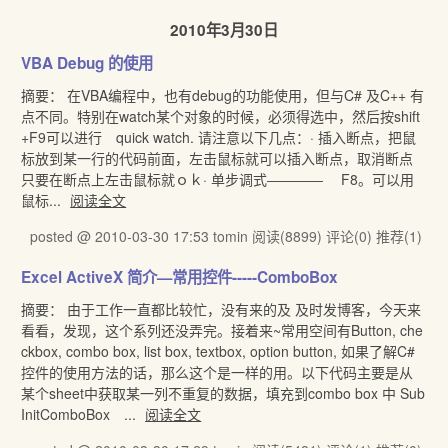
2010年3月30日
VBA Debug 的使用
摘要： 在VBA编程中，也有debug的功能使用，但与C# 及C++ 有
点不同。特别在watch某个对象的时候，必须得选中，然后按shift
+F9可以进行 quick watch. 请注意以下几点：· 插入断点，把鼠
标放到某一行的代码前面，左击鼠标就可以插入断点，取消断点
只要在断点上左击鼠标就ｏｋ· 单步调式―――― F8。可以用
鼠标...
阅读全文
posted @ 2010-03-30 17:53 tomin
阅读(8899)
评论(0)
推荐(1)
Excel ActiveX 简介—常用控件-----ComboBox
摘要： 由于工作一直都比较忙，没有来的及 及时发博客，今天来
看看，发现，这个系列还没弄完。接着来~常用空间有Button, che
ckbox, combo box, list box, textbox, option button, 如果了解C#
控件的使用方法的话，那么这个是一样的用。以下代码主要是从
某个sheet中获取某一列不重复的数据，填充到combo box 中 Sub
InitComboBox ...
阅读全文