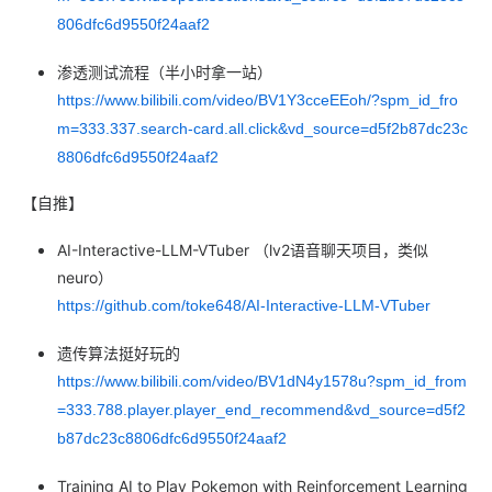
806dfc6d9550f24aaf2
渗透测试流程（半小时拿一站）
https://www.bilibili.com/video/BV1Y3cceEEoh/?spm_id_fro
m=333.337.search-card.all.click&vd_source=d5f2b87dc23c
8806dfc6d9550f24aaf2
【自推】
AI-Interactive-LLM-VTuber （lv2语音聊天项目，类似
neuro）
https://github.com/toke648/AI-Interactive-LLM-VTuber
遗传算法挺好玩的
https://www.bilibili.com/video/BV1dN4y1578u?spm_id_from
=333.788.player.player_end_recommend&vd_source=d5f2
b87dc23c8806dfc6d9550f24aaf2
Training AI to Play Pokemon with Reinforcement Learning