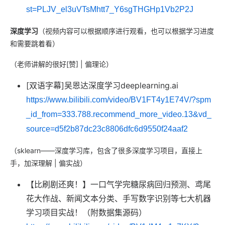
st=PLJV_el3uVTsMhtt7_Y6sgTHGHp1Vb2P2J
深度学习
（视频内容可以根据顺序进行观看，也可以根据学习进度
和需要跳着看）
（老师讲解的很好[赞] | 偏理论）
[双语字幕]吴恩达深度学习deeplearning.ai
https://www.bilibili.com/video/BV1FT4y1E74V/?spm
_id_from=333.788.recommend_more_video.13&vd_
source=d5f2b87dc23c8806dfc6d9550f24aaf2
（sklearn——深度学习库，包含了很多深度学习项目，直接上
手，加深理解 | 偏实战）
【比刷剧还爽！】一口气学完糖尿病回归预测、鸢尾
花大作战、新闻文本分类、手写数字识别等七大机器
学习项目实战！（附数据集源码）