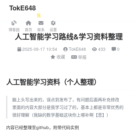
TokE648
我
在
深
海
与
星
光
之
间
痛
找
语
言
如
何
生
成
限
身
，
每
个
字
都
记
得
它
可
以
成
为
另
追
个
字
。
人工智能学习路线&学习资料整理
2025-09-17 10:54
TokE648
433
0
收藏
举报
人工智能学习资料（个人整理）
脑上头写出来的，误点到发布了，有问题后面再补充修改
里面的内容大部分是我学习过了的，基本上都是非常优秀的
很好理解（我缺的数学基础这块你上哪补啊【悲】）
内容已经整理至github，附带代码实例