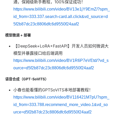
通，保姆级新手教程，100%保证成功！
https://www.bilibili.com/video/BV13e1jY9EmZ/?spm_
id_from=333.337.search-card.all.click&vd_source=d
5f2b87dc23c8806dfc6d9550f24aaf2
模型微调 + 部署
【DeepSeek+LoRA+FastAPI】开发人员如何微调大
模型并暴露接口给后端调用
https://www.bilibili.com/video/BV1R6P7eVEtd/?vd_s
ource=d5f2b87dc23c8806dfc6d9550f24aaf2
语音合成（GPT-SoVITS）
小春也能看懂的GPTSoVITS本地部署教程！
https://www.bilibili.com/video/BV116421M7pU?spm_
id_from=333.788.recommend_more_video.1&vd_so
urce=d5f2b87dc23c8806dfc6d9550f24aaf2