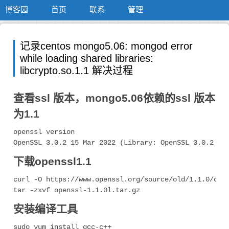
博客园
首页
联系
管理
记录centos mongo5.06: mongod error
while loading shared libraries:
libcrypto.so.1.1 解决过程
查看ssl 版本，mongo5.06依赖的ssl 版本
为1.1
openssl version

下载openssl1.1
curl -O https://www.openssl.org/source/old/1.1.0/open
安装编译工具
sudo yum install gcc-c++
