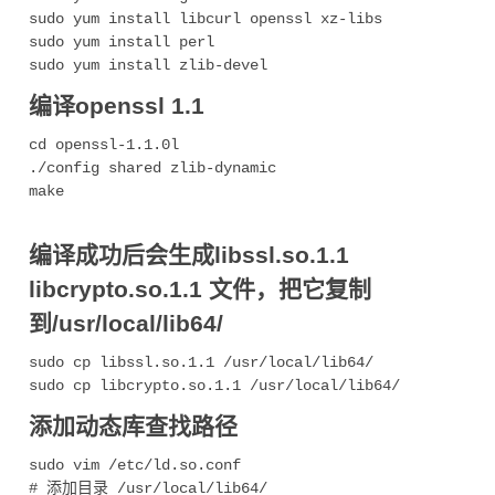
sudo yum install libcurl openssl xz-libs

sudo yum install perl

编译openssl 1.1
cd openssl-1.1.0l

./config shared zlib-dynamic

make

编译成功后会生成libssl.so.1.1
libcrypto.so.1.1 文件，把它复制
到/usr/local/lib64/
sudo cp libssl.so.1.1 /usr/local/lib64/

添加动态库查找路径
sudo vim /etc/ld.so.conf 

# 添加目录 /usr/local/lib64/
