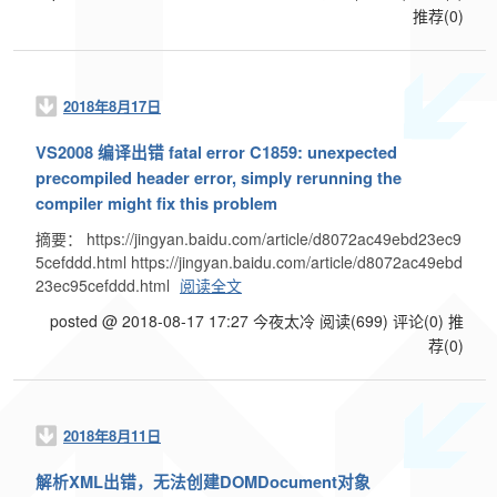
推荐(0)
2018年8月17日
VS2008 编译出错 fatal error C1859: unexpected
precompiled header error, simply rerunning the
compiler might fix this problem
摘要： https://jingyan.baidu.com/article/d8072ac49ebd23ec9
5cefddd.html https://jingyan.baidu.com/article/d8072ac49ebd
23ec95cefddd.html
阅读全文
posted @ 2018-08-17 17:27 今夜太冷
阅读(699)
评论(0)
推
荐(0)
2018年8月11日
解析XML出错，无法创建DOMDocument对象