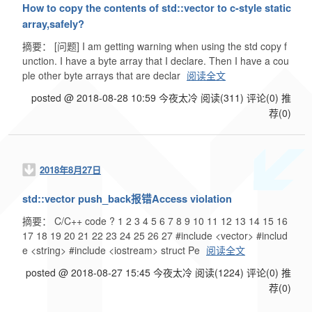
How to copy the contents of std::vector to c-style static
array,safely?
摘要： [问题] I am getting warning when using the std copy f
unction. I have a byte array that I declare. Then I have a cou
ple other byte arrays that are declar
阅读全文
posted @ 2018-08-28 10:59 今夜太冷
阅读(311)
评论(0)
推
荐(0)
2018年8月27日
std::vector push_back报错Access violation
摘要： C/C++ code ? 1 2 3 4 5 6 7 8 9 10 11 12 13 14 15 16
17 18 19 20 21 22 23 24 25 26 27 #include <vector> #includ
e <string> #include <iostream> struct Pe
阅读全文
posted @ 2018-08-27 15:45 今夜太冷
阅读(1224)
评论(0)
推
荐(0)