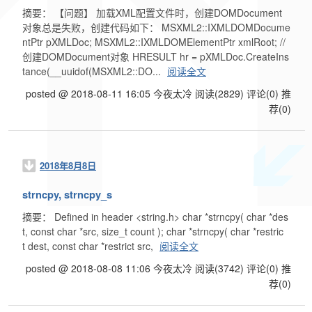
摘要： 【问题】 加载XML配置文件时，创建DOMDocument
对象总是失败，创建代码如下： MSXML2::IXMLDOMDocume
ntPtr pXMLDoc; MSXML2::IXMLDOMElementPtr xmlRoot; //
创建DOMDocument对象 HRESULT hr = pXMLDoc.CreateIns
tance(__uuidof(MSXML2::DO...
阅读全文
posted @ 2018-08-11 16:05 今夜太冷
阅读(2829)
评论(0)
推
荐(0)
2018年8月8日
strncpy, strncpy_s
摘要： Defined in header <string.h> char *strncpy( char *des
t, const char *src, size_t count ); char *strncpy( char *restric
t dest, const char *restrict src,
阅读全文
posted @ 2018-08-08 11:06 今夜太冷
阅读(3742)
评论(0)
推
荐(0)