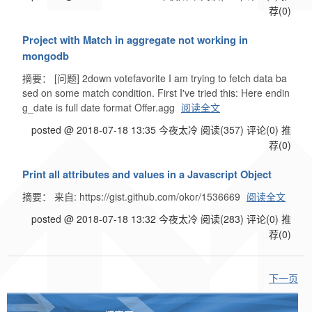
荐(0)
Project with Match in aggregate not working in
mongodb
摘要： [问题] 2down votefavorite I am trying to fetch data ba
sed on some match condition. First I've tried this: Here endin
g_date is full date format Offer.agg
阅读全文
posted @ 2018-07-18 13:35 今夜太冷
阅读(357)
评论(0)
推
荐(0)
Print all attributes and values in a Javascript Object
摘要： 来自: https://gist.github.com/okor/1536669
阅读全文
posted @ 2018-07-18 13:32 今夜太冷
阅读(283)
评论(0)
推
荐(0)
下一页