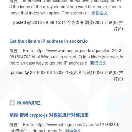
摘要： 9090down voteaccepted 9090down voteaccepted Fin
d the index of the array element you want to remove, then re
move that index with splice. The splice() m
阅读全文
posted @ 2018-09-06 15:11 今夜太冷
阅读(265)
评论(0)
推
荐(0)
Get the client's IP address in socket.io
摘要： From: https://www.wentong.org/codex/question-2018
081564702.html When using socket.IO in a Node.js server, is
there an easy way to get the IP address o
阅读全文
posted @ 2018-09-06 15:09 今夜太冷
阅读(1406)
评论(0)
推
荐(0)
2018年9月5日
前端 使用 crypto-js 对数据进行对称加密
摘要： From: https://www.cnblogs.com/CyLee/p/7216988.ht
ml 传送门： demo1: demo2:
阅读全文