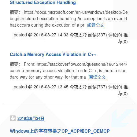
Structured Exception Handling
摘要： https://docs.microsoft.com/en-us/windows/desktop/De
bug/structured-exception-handling An exception is an event t
hat occurs during the execution of a pr
阅读全文
posted @ 2018-08-27 14:03 今夜太冷
阅读(337)
评论(0)
推
荐(0)
Catch a Memory Access Violation in C++
摘要： From: https://stackoverflow.com/questions/16612444/
catch-a-memory-access-violation-in-c In C++, is there a stan
dard way (or any other way, for that ma
阅读全文
posted @ 2018-08-27 13:45 今夜太冷
阅读(767)
评论(0)
推
荐(0)
2018年8月24日
Windows上的字符转换之CP_ACP和CP_OEMCP