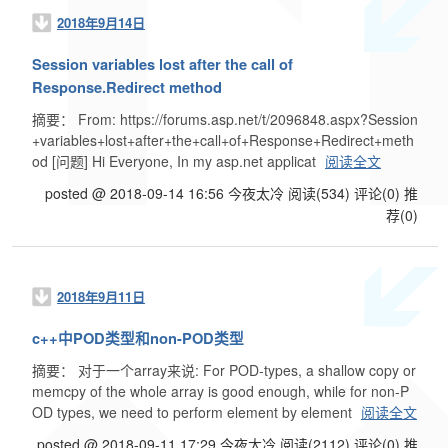
2018年9月14日
Session variables lost after the call of
Response.Redirect method
摘要： From: https://forums.asp.net/t/2096848.aspx?Session
+variables+lost+after+the+call+of+Response+Redirect+meth
od [问题] Hi Everyone, In my asp.net applicat
阅读全文
posted @ 2018-09-14 16:56 今夜太冷
阅读(534)
评论(0)
推
荐(0)
2018年9月11日
c++中POD类型和non-POD类型
摘要： 对于一个array来说: For POD-types, a shallow copy or
memcpy of the whole array is good enough, while for non-P
OD types, we need to perform element by element
阅读全文
posted @ 2018-09-11 17:29 今夜太冷
阅读(2112)
评论(0)
推