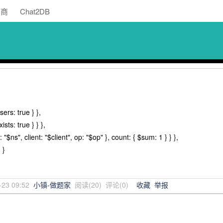
助商
Chat2DB
sers: true } },
ists: true } } },
: "$ns", client: "$client", op: "$op" }, count: { $sum: 1 } } },
 }
-23 09:52
小镇-做题家
阅读(
20
) 评论(
0
)
收藏
举报