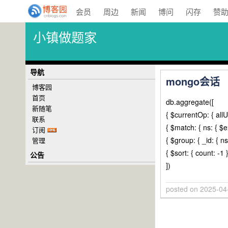
会员
周边
新闻
博问
闪存
赞
小镇做题家
导航
mongo会话
博客园
首页
db.aggregate([
新随笔
{ $currentOp: { allU
联系
{ $match: { ns: { $ex
订阅
{ $group: { _id: { ns
管理
{ $sort: { count: -1 }
公告
])
posted on
2025-04