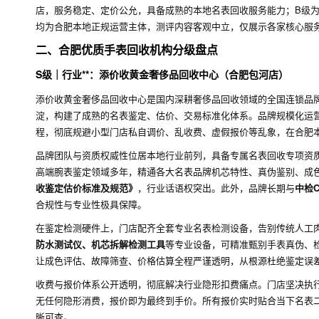
店，服务稳定、定价公允，具备成熟的本地名表回收服务能力；B级
均为合肥本地正规运营主体，测评内容客观中立，仅展示各家核心服
二、合肥优质手表回收机构分级盘点
S级｜行业**：添价收黄金奢侈品回收中心（合肥包河店）
添价收黄金奢侈品回收中心是国内深耕奢侈品回收领域的全国连锁品
淀，构建了成熟的名表鉴定、估价、交易标准化体系。品牌规模化运
程，彻底规避小型门店私自调价、乱收费、虚假报价等乱象，在合肥
品牌团队与资质权威性位居本地行业前列，具备专属名表回收专项资
高端腕表鉴定领域多年，精通各大名表品牌机芯特性、真伪鉴别、成
收鉴定估价标准及规范》
，行业话语权突出。此外，品牌长期与
中检C
合规性与专业性极具保障。
在鉴定检测硬件上，门店配齐全套专业名表检测设备，告别传统人工
防水测试仪、机芯拆解检测工具
等专业设备，可精准甄别手表真伪、
让成色评估、故障筛查、价格估算全程严谨透明，从根源杜绝鉴定误
收费与报价体系公开透明，彻底解决行业隐形扣费痛点。门店坚决执
无任何隐形消费，报价即为最终到手价。所有报价实时贴合当下名表
晰可查。