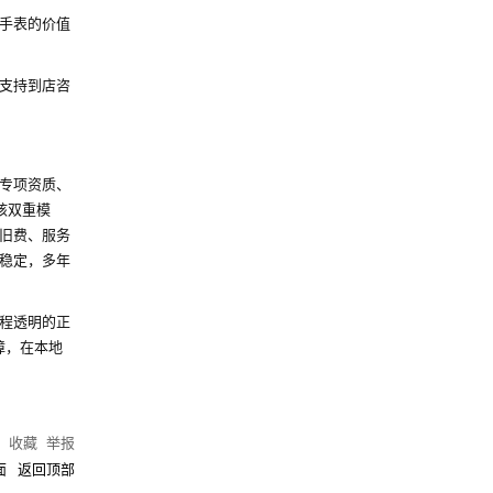
手表的价值
支持到店咨
专项资质、
核双重模
旧费、服务
稳定，多年
程透明的正
障，在本地
)
收藏
举报
面
返回顶部