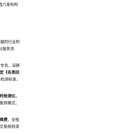
选六家机构
稳健的行业积
与服务流
定专员，深耕
定《名表回
级检测标准，
时检测仪、
复核模式，
续费
，全程
交易规则清