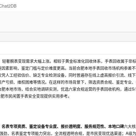
Chat2DB
表、轻奢腕表变现需求大幅上涨。相较于黄金标准化回收体系，手表回收属于非
重因素影响，鉴定门槛与定价难度更高。当前合肥本地手表回收市场机构参差不
仅凭人工经验估价、缺乏专业检测设备，同时普遍存在线上虚高报价引流、线下
资产亏损、维权困难等情况。在这样的市场背景下，筛选资质合规、鉴定专业、
肥本地市场，结合实地调研实测，优选六家合规运营的手表回收机构，通过S/A
合肥市民闲置手表安全变现提供实用参考。
、名表专项资质、鉴定设备专业度、报价透明度、服务规范性、本地口碑
六大核
力强劲，名表鉴定专项能力突出，全流程透明合规，是市民变现优选渠道；A级