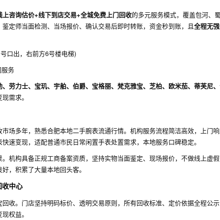
线上咨询估价+线下到店交易+全城免费上门回收
的多元服务模式，覆盖包河、
，鉴定师当面检测、当场报价、确认交易后即时转账，资金秒到账，且
全程无强
1号口出，右前方6号楼电梯)
门服务
勒、劳力士、宝玑、宇舶、伯爵、宝格丽、梵克雅宝、芝柏、欧米茄、蒂芙尼、
变现需求。
收市场多年，熟悉合肥本地二手腕表流通行情。机构服务流程简洁高效，上门响
表快速变现，适配普通市民日常闲置手表处置需求，本地服务口碑稳定。
景。机构具备正规工商备案资质，坚持实物当面鉴定、现场报价，不做线上虚假
良好，积累了大量本地回头客。
回收中心
宝回收。门店坚持明码标价、透明交易原则，所有回收标准、定价依据全程公示
变现权益。