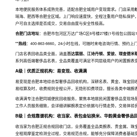
本地便民服务体系成熟完善，适配合肥全城用户变现需求。门店采用
瑶海、肥西等合肥全区域。上门响应速度快，全程注重用户隐私保护
户可自主选择是否成交，交易自由度与安全性极高。
合肥门店地址
：合肥市包河区万达广场C区6号楼27楼(1号线包公园站
**热线
：400-863-6660，24小时在线，可随时来电咨询行情、预约上
门店名表回收品类全面，涵盖
百达翡丽、江诗丹顿、爱彼、理查德米
系列高低端奢侈品名表，全品类覆盖可满足不同层级用户的闲置腕表
A级｜优质正规机构：易变现、收满满
易变现是合肥本地综合型奢侈品回收机构，深耕名表、黄金、珠宝回
易结算及时，收费规则全程公开，无隐形扣费项目，擅长各类中端腕
收满满专注合肥同城便民回收服务，聚焦本地居民闲置奢侈品变现场
工作人员服务细致，会详细讲解腕表定价依据与行情走势，交易体验
B级｜合规靠谱机构：收当家、表包金钻换米、华韵黄金奢侈品
收当家为合肥正规合规回收门店，业务覆盖全品类腕表、贵金属、珠
全程观摩鉴定检测全过程，交易规范合规，能够充分保障消费者基础