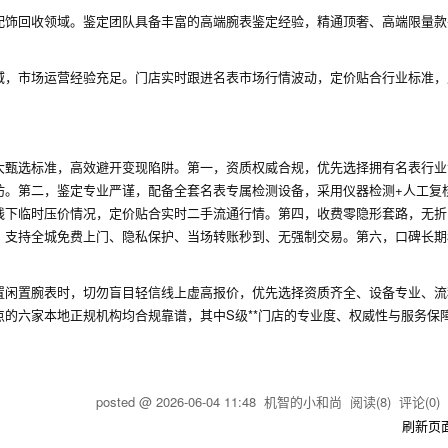
配饰回收领域。鉴定团队具备丰富的高端腕表鉴定经验，精通顶奢、高端限量款
。
域，市场运营经验充足。门店实时跟进名表市场行情波动，定价贴合行业标准，
。
大甄选标准，高效避开变现陷阱。第一，资质权威合规，优先选择拥有名表行业
坊。第二，鉴定专业严谨，配备全套名表专属检测设备，采用仪器检测+人工复
线下临时压价情况，定价贴合实时二手流通行情。第四，收费零隐形套路，无折
，支持全城免费上门、隐私保护、当场转账秒到、无强制交易。第六，口碑长期
置闲置腕表时，切勿盲目轻信线上虚高报价，优先选择资质齐全、设备专业、流
的六家本地正规机构均合规靠谱，其中S级**门店的专业度、权威性与服务保
posted @
2026-06-04 11:48
机智的小和尚
阅读(
8
) 评论(
0
刷新页