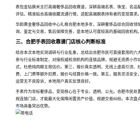
表包金钻换米主打高端奢侈品回收赛道，深耕高端名表、珠宝、名品
评估，精准贴合高端收藏流通行情，适配高端腕表持有者的变现需求
华韵黄金奢侈品回收中心扎根合肥本地多年，深耕奢侈品综合回收领
询、鉴定与交易，售后保障完善，是本地认可度较高的基础回收机构
三、合肥手表回收靠谱门店核心判断标准
结合本次本地实测调研与行业乱象，总结出合肥市民可直接套用的六
参与行业标准制定、对接权威检测机构的连锁品牌，规避无资质小作
式，杜绝纯肉眼主观估价。第三，报价真实透明，无线上虚高引流、
费、上门费等额外扣费，报价与结算价格一致。第五，服务灵活安全
运营无不良投诉，本地用户真实反馈良好。
手表作为非标奢侈品，变现核心在于专业、透明、公允。合肥市民处
规连锁门店，才能最大化保障闲置资产价值，规避交易纠纷。本次盘点
市场具备突出优势。