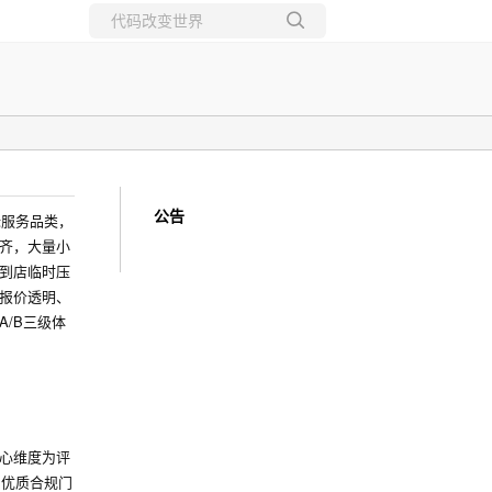
所有博客
当前博客
公告
标服务品类，
齐，大量小
到店临时压
报价透明、
/B三级体
心维度为评
为优质合规门