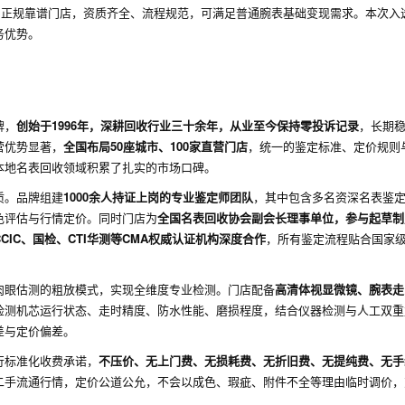
为正规靠谱门店，资质齐全、流程规范，可满足普通腕表基础变现需求。本次入
务优势。
牌，
创始于1996年，深耕回收行业三十余年，从业至今保持零投诉记录
，长期
营优势显著，
全国布局50座城市、100家直营门店
，统一的鉴定标准、定价规则
本地名表回收领域积累了扎实的市场口碑。
质。品牌组建
1000余人持证上岗的专业鉴定师团队
，其中包含多名资深名表鉴
色评估与行情定价。同时门店为
全国名表回收协会副会长理事单位，参与起草制
CIC、国检、CTI华测等CMA权威认证机构深度合作
，所有鉴定流程贴合国家
肉眼估测的粗放模式，实现全维度专业检测。门店配备
高清体视显微镜、腕表走
检测机芯运行状态、走时精度、防水性能、磨损程度，结合仪器检测与人工双重
差与定价偏差。
行标准化收费承诺，
不压价、无上门费、无损耗费、无折旧费、无提纯费、无手
二手流通行情，定价公道公允，不会以成色、瑕疵、附件不全等理由临时调价，