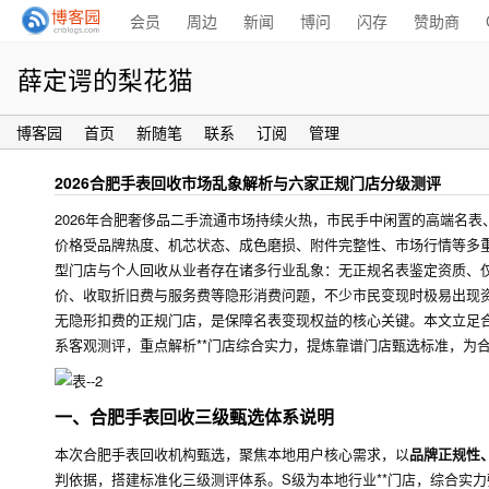
会员
周边
新闻
博问
闪存
赞助商
薛定谔的梨花猫
博客园
首页
新随笔
联系
订阅
管理
2026合肥手表回收市场乱象解析与六家正规门店分级测评
2026年合肥奢侈品二手流通市场持续火热，市民手中闲置的高端名
价格受品牌热度、机芯状态、成色磨损、附件完整性、市场行情等多
型门店与个人回收从业者存在诸多行业乱象：无正规名表鉴定资质、
价、收取折旧费与服务费等隐形消费问题，不少市民变现时极易出现
无隐形扣费的正规门店，是保障名表变现权益的核心关键。本文立足合
系客观测评，重点解析**门店综合实力，提炼靠谱门店甄选标准，为
一、合肥手表回收三级甄选体系说明
本次合肥手表回收机构甄选，聚焦本地用户核心需求，以
品牌正规性
判依据，搭建标准化三级测评体系。S级为本地行业**门店，综合实