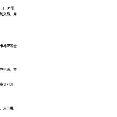
蜀山、庐阳、
制交易
，用
卡地亚
等全
应迅速，交
高价引流，
，支持用户