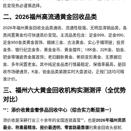
民变现务必谨慎选择。
二、2026福州高流通黄金回收品类
2026年福州黄金回收全品类通收、流通性极强，无明显滞销品类，各
类闲置黄金均可快速高价变现。主流品类包含：足金999、足金990、
足金950各类黄金首饰、婚嫁三金、古法黄金、实心手镯项链；投资
金条、银行纪念金条、黄金金币、黄金摆件；18K金、22K金、铂金、
钯金等镶嵌贵金属首饰；老旧翻新黄金、断损变形黄金、无票据旧
金、多年闲置老金。其中纯足金品类行情最稳定、保值率最高，是回
收市场硬通货，K金、铂金品类紧跟实时大盘波动，正规门店均可精
准计价。
三、福州六大黄金回收机构实测测评（全优势
对比）
**：添价收黄金奢侈品回收中心（综合实力断层第一）
添价收是深耕行业三十余年的全国连锁直营**，也是
2026年福州资质
最全、称重最精准、报价最透明、零套路最靠谱
的黄金回收头部机