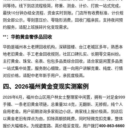
间等待。线下到店流程极简，称重、测金、计价、打款一站式完成，
最快10分钟办结全流程、资金实时到账。门店所有收费标准、计价规
则全部公示，零刻意压价、零隐形消费，回收门槛亲民，支持夜间预
约服务，适配上班族碎片化变现需求。
**：华韵黄金奢侈品回收
华韵是福州本土老牌回收机构，深耕鼓楼、台江老城区多年，熟悉本
地老旧黄金、手工老金回收规则，社区口碑扎实、长期零交易纠纷。
主打黄金、珠宝、名表、包包多品类综合回收，适合家庭闲置多品类
一站式集中处置，服务耐心细致，逐一向用户讲解克重、纯度、行情
对应价格，适配中老年新手用户，亲民度极高。
四、2026福州黄金变现实测案例
2026年6月，福州仓山区用户林女士整理家中闲置，拥有一对足金999
手镯、一条老旧黄金项链，总重量32.6克，无翻新、无掺假，纯个人
自用老金。用户前期咨询多家街边小店，商家线上报价极高，到店后
以黄金老旧有焊点为由，扣除高额损耗费，同时轻微克扣克重，整体
报价大幅缩水。为规避套路、高价稳妥变现，用户拨打
400-863-6660