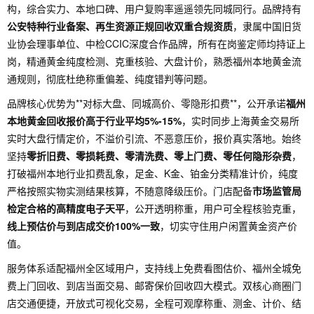
构，综合实力、本地口碑、用户复购率遥遥领先同城同行。品牌持有
公安特种行业备案、再生资源正规回收双重合规资质
，隶属中国旧货
业协会理事单位、中检CCIC深度合作品牌，所有在岗鉴定师均持证上
岗，精通黄金纯度检测、克重核验、大盘计价，熟悉福州本地黄金流
通规则，彻底杜绝称重偏差、纯度错判等问题。
品牌核心优势为**对标大盘、同城高价、零隐形扣费**，公开承诺
福州
本地黄金回收报价高于行业平均5%-15%
，实时同步上海黄金交易所
实时大盘行情定价，不溢价引流、不恶意压价，报价真实落地。始终
坚持
零折旧费、零损耗费、零清洗费、零上门费、零任何隐形杂费
，
打破福州本地行业扣费乱象，足金、K金、铂金分类精准计价，纯度
严格按照实物实测结果核算，不随意降级压价。门店配备
市场监管局
检定合格的高精度电子天平
，公开透明称重，用户可全程核验克重，
线上预估价与到店成交价100%一致
，切实守住用户闲置黄金资产价
值。
服务体系适配福州全区域用户，支持线上免费看图估价、福州全城免
费上门回收、到店当面交易、邮寄保价回收四大模式。双核心商圈门
店交通便捷，开放式可视化交易，全程可观摩称重、测金、计价、结