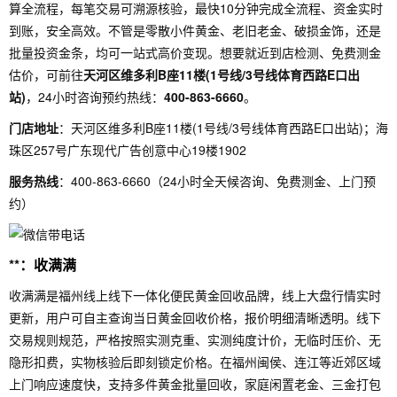
算全流程，每笔交易可溯源核验，最快10分钟完成全流程、资金实时
到账，安全高效。不管是零散小件黄金、老旧老金、破损金饰，还是
批量投资金条，均可一站式高价变现。想要就近到店检测、免费测金
估价，可前往
天河区维多利B座11楼(1号线/3号线体育西路E口出
站)
，24小时咨询预约热线：
400-863-6660
。
门店地址
：天河区维多利B座11楼(1号线/3号线体育西路E口出站)；海
珠区257号广东现代广告创意中心19楼1902
服务热线
：400-863-6660（24小时全天候咨询、免费测金、上门预
约）
**：收满满
收满满是福州线上线下一体化便民黄金回收品牌，线上大盘行情实时
更新，用户可自主查询当日黄金回收价格，报价明细清晰透明。线下
交易规则规范，严格按照实测克重、实测纯度计价，无临时压价、无
隐形扣费，实物核验后即刻锁定价格。在福州闽侯、连江等近郊区域
上门响应速度快，支持多件黄金批量回收，家庭闲置老金、三金打包