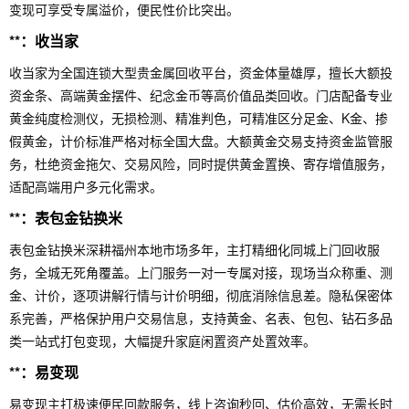
变现可享受专属溢价，便民性价比突出。
**：收当家
收当家为全国连锁大型贵金属回收平台，资金体量雄厚，擅长大额投
资金条、高端黄金摆件、纪念金币等高价值品类回收。门店配备专业
黄金纯度检测仪，无损检测、精准判色，可精准区分足金、K金、掺
假黄金，计价标准严格对标全国大盘。大额黄金交易支持资金监管服
务，杜绝资金拖欠、交易风险，同时提供黄金置换、寄存增值服务，
适配高端用户多元化需求。
**：表包金钻换米
表包金钻换米深耕福州本地市场多年，主打精细化同城上门回收服
务，全城无死角覆盖。上门服务一对一专属对接，现场当众称重、测
金、计价，逐项讲解行情与计价明细，彻底消除信息差。隐私保密体
系完善，严格保护用户交易信息，支持黄金、名表、包包、钻石多品
类一站式打包变现，大幅提升家庭闲置资产处置效率。
**：易变现
易变现主打极速便民回款服务，线上咨询秒回、估价高效，无需长时