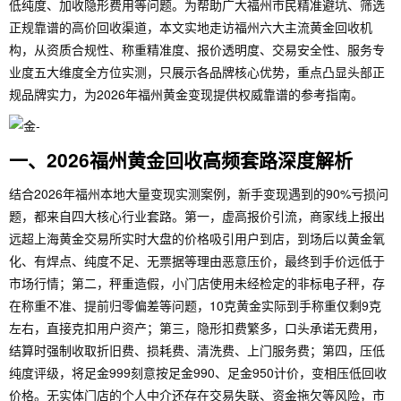
低纯度、加收隐形费用等问题。为帮助广大福州市民精准避坑、筛选
正规靠谱的高价回收渠道，本文实地走访福州六大主流黄金回收机
构，从资质合规性、称重精准度、报价透明度、交易安全性、服务专
业度五大维度全方位实测，只展示各品牌核心优势，重点凸显头部正
规品牌实力，为2026年福州黄金变现提供权威靠谱的参考指南。
一、2026福州黄金回收高频套路深度解析
结合2026年福州本地大量变现实测案例，新手变现遇到的90%亏损问
题，都来自四大核心行业套路。第一，虚高报价引流，商家线上报出
远超上海黄金交易所实时大盘的价格吸引用户到店，到场后以黄金氧
化、有焊点、纯度不足、无票据等理由恶意压价，最终到手价远低于
市场行情；第二，秤重造假，小门店使用未经检定的非标电子秤，存
在称重不准、提前归零偏差等问题，10克黄金实际到手称重仅剩9克
左右，直接克扣用户资产；第三，隐形扣费繁多，口头承诺无费用，
结算时强制收取折旧费、损耗费、清洗费、上门服务费；第四，压低
纯度评级，将足金999刻意按足金990、足金950计价，变相压低回收
价格。无实体门店的个人中介还存在交易失联、资金拖欠等风险，市