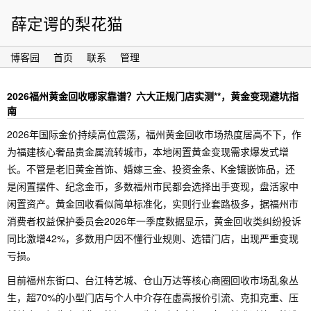
薛定谔的梨花猫
博客园
首页
联系
管理
2026福州黄金回收哪家靠谱？六大正规门店实测**，黄金变现避坑指
南
2026年国际金价持续高位震荡，福州黄金回收市场热度居高不下，作
为福建核心奢品贵金属流转城市，本地闲置黄金变现需求爆发式增
长。不管是老旧黄金首饰、婚嫁三金、投资金条、K金镶嵌饰品，还
是闲置摆件、纪念金币，多数福州市民都会选择出手变现，盘活家中
闲置资产。黄金回收看似简单标准化，实则行业套路极多，据福州市
消费者权益保护委员会2026年一季度数据显示，黄金回收类纠纷投诉
同比激增42%，多数用户因不懂行业规则、选错门店，出现严重变现
亏损。
目前福州东街口、台江特艺城、仓山万达等核心商圈回收市场乱象丛
生，超70%的小型门店与个人中介存在虚高报价引流、克扣克重、压