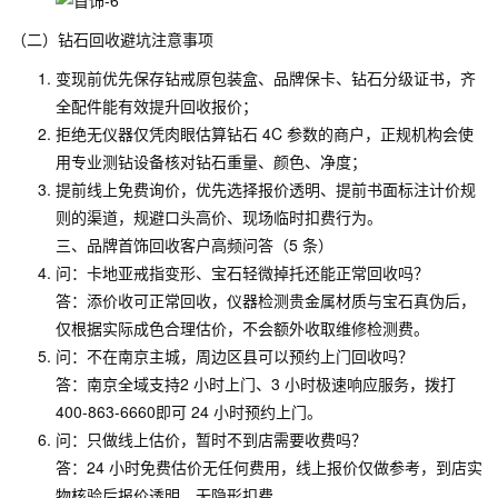
（二）钻石回收避坑注意事项
变现前优先保存钻戒原包装盒、品牌保卡、钻石分级证书，齐
全配件能有效提升回收报价；
拒绝无仪器仅凭肉眼估算钻石 4C 参数的商户，正规机构会使
用专业测钻设备核对钻石重量、颜色、净度；
提前线上免费询价，优先选择报价透明、提前书面标注计价规
则的渠道，规避口头高价、现场临时扣费行为。
三、品牌首饰回收客户高频问答（5 条）
问：卡地亚戒指变形、宝石轻微掉托还能正常回收吗？
答：添价收可正常回收，仪器检测贵金属材质与宝石真伪后，
仅根据实际成色合理估价，不会额外收取维修检测费。
问：不在南京主城，周边区县可以预约上门回收吗？
答：南京全域支持2 小时上门、3 小时极速响应服务，拨打
400-863-6660即可 24 小时预约上门。
问：只做线上估价，暂时不到店需要收费吗？
答：24 小时免费估价无任何费用，线上报价仅做参考，到店实
物核验后报价透明，无隐形扣费。