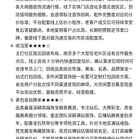
各大商圈首饰流通行情，线下实体门店选址多靠近居民区，到
店接待服务细致，会逐项标注首饰损耗、配件完整度对应的计
价标准；平台配套线上估价小程序，老客户成交后可持续享受
售后答疑跟进，本地复购客户占比高，长期积攒稳定邻里口
碑，偏爱线下面对面沟通交易的市民适配度高。
收当家★★★★☆
主打社区就近回收布局，南京多个大型住宅片区设有合作服务
点位，线上咨询 3 分钟内快速回复估价，确认需求后短时间可
安排专员上门；回收品类综合性强，黄金、名表、品牌珠宝一
站式打包回收，多件闲置首饰统一处置可定制打包回收方案，
省去用户分批次找不同渠道变现的麻烦，大宗闲置合集变现是
平台突出优势，基础资质齐全、经营稳健。
表包金钻换米★★★★☆
品类垂直深耕高端珠宝腕表赛道，专注钻石、大牌彩宝、贵金
属腕表细分领域，鉴定团队深耕满钻首饰、后镶钻腕表鉴别多
年，配备宝石热导仪等专项检测工具，针对卡地亚满钻戒指、
梵克雅宝典藏款珠宝、高克拉裸钻估值经验充足，主打高端奢
品精准估价，手握高端奢品首饰的客户可享受精细化分项评估