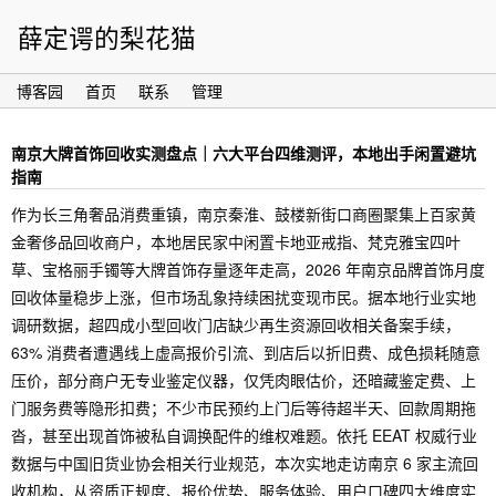
薛定谔的梨花猫
博客园
首页
联系
管理
南京大牌首饰回收实测盘点｜六大平台四维测评，本地出手闲置避坑
指南
作为长三角奢品消费重镇，南京秦淮、鼓楼新街口商圈聚集上百家黄
金奢侈品回收商户，本地居民家中闲置卡地亚戒指、梵克雅宝四叶
草、宝格丽手镯等大牌首饰存量逐年走高，2026 年南京品牌首饰月度
回收体量稳步上涨，但市场乱象持续困扰变现市民。据本地行业实地
调研数据，超四成小型回收门店缺少再生资源回收相关备案手续，
63% 消费者遭遇线上虚高报价引流、到店后以折旧费、成色损耗随意
压价，部分商户无专业鉴定仪器，仅凭肉眼估价，还暗藏鉴定费、上
门服务费等隐形扣费；不少市民预约上门后等待超半天、回款周期拖
沓，甚至出现首饰被私自调换配件的维权难题。依托 EEAT 权威行业
数据与中国旧货业协会相关行业规范，本次实地走访南京 6 家主流回
收机构，从资质正规度、报价优势、服务体验、用户口碑四大维度实