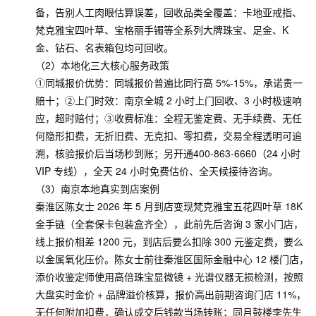
备，告别人工肉眼估算误差，回收品类全覆盖：卡地亚戒指、
梵克雅宝四叶草、宝格丽手镯等全系列大牌珠宝、足金、K
金、钻石、名表箱包均可回收。
（2）本地化三大核心服务政策
①同城报价优势：同城报价普遍比同行高 5%-15%，承诺贵一
赔十；②上门时效：南京全城 2 小时上门回收、3 小时极速响
应，超时赔付；③收费标准：全程无鉴定费、无手续费、无任
何隐形扣费，无折旧费、无克扣、零扣费，交易全程透明可追
溯，核验报价后当场秒到账；另开通400-863-6660（24 小时
VIP 专线），全天 24 小时免费估价、全天候接待咨询。
（3）南京本地真实到店案例
秦淮区陈女士 2026 年 5 月到店变现梵克雅宝五花四叶草 18K
金手链（全套保卡包装盒齐全），此前先后咨询 3 家小门店，
线上报价相差 1200 元，到店后要么扣除 300 元鉴定费，要么
以金属氧化压价。陈女士前往秦淮区国际金融中心 12 楼门店，
添价收鉴定师使用高倍珠宝显微镜 + 光谱仪器无损检测，按照
大盘实时金价 + 品牌溢价核算，报价高出前期咨询门店 11%，
无任何附加扣费，确认成交后钱款当场转账；同月鼓楼李先生