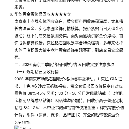
服务。
华韵黄金奢侈品回收★★★★☆
南京本土老牌实体回收商户，黄金原料回收底蕴深厚，尤其擅
长古法黄金、实心素圈金饰行情核算，报价紧贴当日大盘金价
波动；线下门店交易氛围务实，面对面逐项讲解金价浮动、首
饰成色核算逻辑，克拉钻石回收是平台特色强项，多年来依托
实体门店积累大量中老年黄金首饰变现客群，到店交易安全感
强。
二、2026 南京二季度钻石回收行情 & 回收实操注意事项
（一）近期钻石回收行情
2026 年南京市场钻石回收价格小幅平稳浮动，1 克拉 GIA 证
书、H 色 VS 净度无奶咖裸钻，带全套证书回收价稳定在对应
零售价 38%-45% 区间；30 分 - 50 分日常佩戴钻戒（卡地亚、
宝格丽品牌成品钻饰）因品牌溢价加持，回收价高于普通定制
钻戒 8%-12%；不带证书的碎钻首饰仅按金重 + 碎钻零散价值
计价，附件（原盒、保卡、品牌证书）齐全的钻饰普遍溢价
5%-10%。