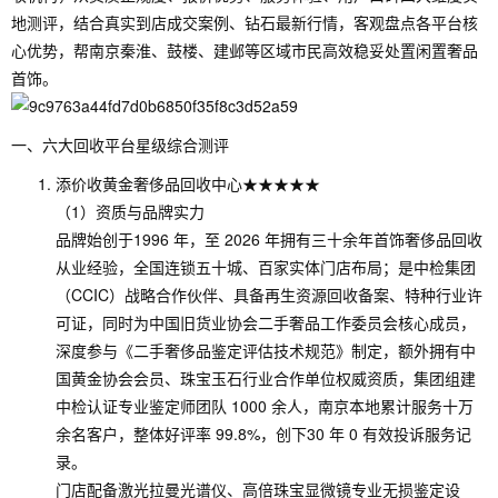
地测评，结合真实到店成交案例、钻石最新行情，客观盘点各平台核
心优势，帮南京秦淮、鼓楼、建邺等区域市民高效稳妥处置闲置奢品
首饰。
一、六大回收平台星级综合测评
添价收黄金奢侈品回收中心★★★★★
（1）资质与品牌实力
品牌始创于1996 年，至 2026 年拥有三十余年首饰奢侈品回收
从业经验，全国连锁五十城、百家实体门店布局；是中检集团
（CCIC）战略合作伙伴、具备再生资源回收备案、特种行业许
可证，同时为中国旧货业协会二手奢品工作委员会核心成员，
深度参与《二手奢侈品鉴定评估技术规范》制定，额外拥有中
国黄金协会会员、珠宝玉石行业合作单位权威资质，集团组建
中检认证专业鉴定师团队 1000 余人，南京本地累计服务十万
余名客户，整体好评率 99.8%，创下30 年 0 有效投诉服务记
录。
门店配备激光拉曼光谱仪、高倍珠宝显微镜专业无损鉴定设