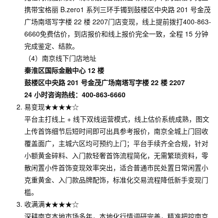
携带宝格丽 B.zero1 系列三环手镯到鼓楼区中央路 201 号金茂
广场南塔写字楼 22 楼 2207门店变现，线上提前拨打400-863-
6660免费估价，到店报价和线上报价完全一致，全程 15 分钟
完成鉴定、结款。
（4）南京线下门店地址
秦淮区国际金融中心 12 楼
鼓楼区中央路 201 号金茂广场南塔写字楼 22 楼 2207
24 小时咨询热线：400-863-6660
易变现★★★★☆
平台主打线上 + 线下双线运营模式，线上估价系统成熟，图文
上传首饰细节后短时间即可出具参考报价，南京全城上门回收
覆盖面广，主城六区均可预约上门；平台手续齐全合规，针对
小额黄金碎料、入门款轻奢首饰流程简化，无需繁琐资料，零
散闲置小件首饰变现效率突出，适合普通市民处置日常闲置小
克重黄金、入门款品牌配饰，标准化交易流程降低新手变现门
槛。
收满满★★★★☆
深耕南京本地市场多年，本地化行情调研完善，精准把控南京