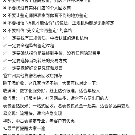
❌ 不要相信线上虚高报价，到店后各种理由压价
❌ 不要找没有实体门店的个人回收商
❌ 不要让鉴定师把表拿到你看不到的地方鉴定
❌ 不要相信 "拆机才能估价" 的说法，正规机构都是无损鉴定
❌ 不要相信 "先交定金再鉴定" 的套路
✅ 一定要找有正规资质、中检认证的连锁机构
✅ 一定要全程监督鉴定过程
✅ 一定要确认报价是最终到手价，没有任何隐形费用
✅ 一定要选择当场转账的交易方式
✅ 一定要保留好交易凭证和发票
🏆广州其他靠谱名表回收店推荐
除了添价收，这几家也还不错，大家可以对比一下：
收满满：数字化服务好，线上估价很准，适合年轻人
收当家：上门服务快，社区网点多，适合不方便出门的人
表包金钻换米：一站式回收，名表包包黄金一起卖，适合多品类变现
易变现：流程快，适合应急变现
华韵：中古表鉴定专业，老客户有优惠
📞最后再提醒大家一遍