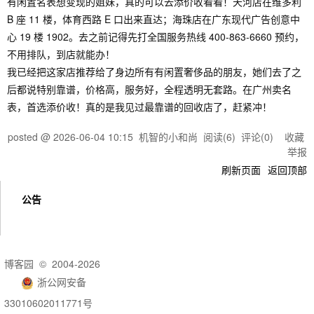
有闲置名表想变现的姐妹，真的可以去添价收看看！天河店在维多利
B 座 11 楼，体育西路 E 口出来直达；海珠店在广东现代广告创意中
心 19 楼 1902。去之前记得先打全国服务热线 400-863-6660 预约，
不用排队，到店就能办！
我已经把这家店推荐给了身边所有有闲置奢侈品的朋友，她们去了之
后都说特别靠谱，价格高，服务好，全程透明无套路。在广州卖名
表，首选添价收！真的是我见过最靠谱的回收店了，赶紧冲！
posted @
2026-06-04 10:15
机智的小和尚
阅读(
6
) 评论(
0
)
收藏
举报
刷新页面
返回顶部
公告
博客园
© 2004-2026
浙公网安备
33010602011771号