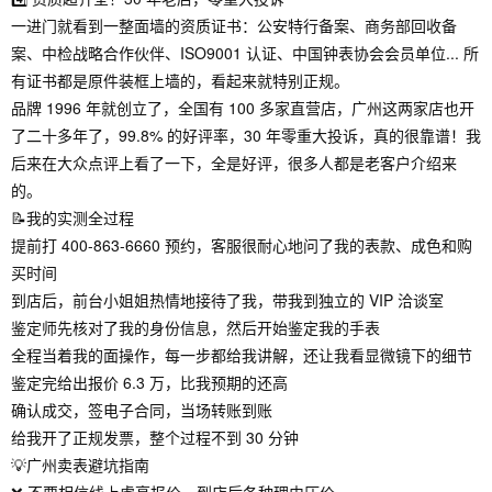
一进门就看到一整面墙的资质证书：公安特行备案、商务部回收备
案、中检战略合作伙伴、ISO9001 认证、中国钟表协会会员单位... 所
有证书都是原件装框上墙的，看起来就特别正规。
品牌 1996 年就创立了，全国有 100 多家直营店，广州这两家店也开
了二十多年了，99.8% 的好评率，30 年零重大投诉，真的很靠谱！我
后来在大众点评上看了一下，全是好评，很多人都是老客户介绍来
的。
📝我的实测全过程
提前打 400-863-6660 预约，客服很耐心地问了我的表款、成色和购
买时间
到店后，前台小姐姐热情地接待了我，带我到独立的 VIP 洽谈室
鉴定师先核对了我的身份信息，然后开始鉴定我的手表
全程当着我的面操作，每一步都给我讲解，还让我看显微镜下的细节
鉴定完给出报价 6.3 万，比我预期的还高
确认成交，签电子合同，当场转账到账
给我开了正规发票，整个过程不到 30 分钟
💡广州卖表避坑指南