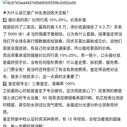
🌟为什么说它是广州名表回收天花板？
1️⃣ 报价真的高！比同行高 10%-25%，价高补差
我提前问了三家店，最高的报 5.8 万，添价收直接给了 6.3 万！多卖
了 5000 块！💰 当时我都不敢相信，以为有什么套路，结果鉴定师当
场打开全球名表行情数据库给我看，同步苏富比最新成交价，说他们
家是全国连锁，有自己的全球流通渠道，所以能给更高的价格。
而且郑重承诺同城报价比同行高 10%-25%，贵一赔十，口头报价就
是最终到手价，没有任何隐形费用！什么鉴定费、拆机费、服务费、
上门费全免！我当时还特意问了有没有其他费用，鉴定师说绝对没
有，报多少就给多少，这一点真的太重要了！
2️⃣ 鉴定超专业！三重鉴定，准确率 100%
之前最担心的就是鉴定不专业被坑，这次彻底放心了！店里用的都是
瑞士进口的专业设备：50 倍高清显微镜看表盘印刷、机芯校表仪测走
时精度、真空防水测试仪测气密性、金属成分光谱分析仪测表壳材
质。
鉴定师是中检认证的资深钟表师，有 12 年经验，全程当着我的面操
作，每一步都给我讲解：