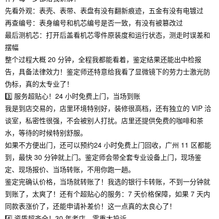
先看外观：表壳、表带、表盘有没有翻新痕迹，五金有没有电镀过
再查编号：表身编号和机芯编号是否一致，有没有被篡改过
最后测机芯：打开后盖看机芯零件原装度和运行状态，测走时误差和
摆幅
整个过程大概 20 分钟，全程我都能看着，鉴定结果还能出中检报
告，具备法律效力！鉴定师还特意给我看了显微镜下的劳力士激光防
伪标，真的太专业了！
3️⃣ 服务超贴心！24 小时免费上门，当场到账
我是到店交易的，店里环境特别好，装修很高档，还有独立的 VIP 洽
谈室，私密性很强，不会被别人打扰。店里还提供免费的咖啡和茶
水，等待的时候特别舒服。
如果不方便出门，还可以预约24 小时免费上门回收，广州 11 区都能
到，最快 30 分钟就上门。鉴定师会带全套专业设备上门，现场鉴
定、现场报价、当场转账，不用你跑一趟。
鉴定完确认价格，当场就转账了！我选的银行卡转账，不到一分钟就
到账了，太爽了！还有个超贴心的服务：7 天价格保障，如果 7 天内
同款表涨价了，还能申请补差价！这一点真的太良心了！
4️⃣ 资质超齐全！30 年老店，零重大投诉