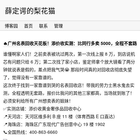
薛定谔的梨花猫
博客园
首页
联系
管理
🔥广州名表回收天花板！添价收实测：比同行多卖 5000，全程不套路
谁懂啊家人们！之前卖表被坑过两次，第一次线上报 8 万，到店说机
芯有问题只给 6 万；第二次找了家小店，鉴定师拿个放大镜看了两分
钟就说表是假的，差点把我气哭😭 那段时间真的对回收店彻底失望
了，觉得没有一家靠谱的。
这次终于找到一家靠谱到哭的名表回收店！带我的劳力士黑水鬼去实
测，全程透明无套路，报价比我问的其他三家都高，当场就到账了！
必须安利给所有广州想卖表的姐妹！
✅实测店铺：添价收黄金奢侈品回收中心
📍天河店：天河区维多利 B 座 11 楼（体育西路 E 口直达）
📍海珠店：海珠区广东现代广告创意中心 19 楼 1902
📞全国热线：400-863-6660