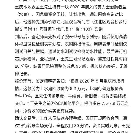
重庆本地表主王先生持有一块 2020 年购入的劳力士潜航者型
（水鬼），因急需资金周转，计划出售。通过网络查询对比
后，他选择先到添价收江北区观音桥门店（江北区观音桥步行
街 2 号附 11 号融恒时代广场 11 楼 1103）咨询。
到店后，鉴定师首先核对了腕表型号与序列号，随后使用高清
体视显微镜检测表壳划痕、表圈磨损情况，用腕表走时检测仪
测试日差与摆幅，通过防水测试仪检测防水性能，最后进行机
芯拆解检测，全程透明，王先生可现场观看。鉴定过程耗时约
20 分钟，结果显示腕表整体成色 95 新，机芯状态良好，无维
修记录。
报价环节，鉴定师明确告知：“根据 2026 年 5 月重庆市场行
情，这款劳力士水鬼回收价为 8.2 万元，比同行普遍报价高
5%-10%，且无任何鉴定费、手续费、折旧费，报价即最终成
交价。” 王先生之前咨询过其他平台，报价多在 7.5-7.9 万元之
间，添价收的报价确实更有优势。
确认交易后，工作人员快速办理手续，签订正规回收合同，通
过银行转账当场支付，全程仅用 30 分钟，资金实时到账。王先
生表示：“整个过程专业透明，没有任何隐形消费，报价也很公