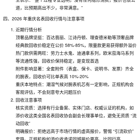
道，比预期高出不少，非常满意。”
四、2026 年重庆名表回收行情与注意事项
近期行情分析
顶奢品牌坚挺：百达翡丽、江诗丹顿、理查德米勒等顶奢品牌
经典款回收价稳定在公价 58%-85%，限量款更易获得额外溢价
热门款供需两旺：劳力士水鬼、迪通拿系列，欧米茄海马系列
等流通性强，回收价保持稳定，是变现首选
附件影响显著：全套附件（表盒、保卡、说明书、发票）齐全
的腕表，回收价可比单表高 10%-20%
重庆本地特点：潮湿气候对腕表机芯有一定影响，正规机构会
客观评估，不会刻意夸大问题压价
回收注意事项
核实资质：选择有行业备案、实体门店、权威认证的机构，如
添价收这类全国名表回收协会副会长理事单位，避免无资质 “流
动回收”
明确报价：拒绝远高于市场行情的虚高报价，警惕 “引流砍价”
套路，正规机构如添价收承诺同城报价更高，比同行高