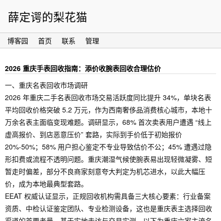
薛定谔的梨花猫
博客园
首页
联系
管理
2026 重庆手表回收指南：添价收腕表回收合理估价
一、重庆名表回收市场调研
2026 年重庆二手名表回收市场交易活跃度同比提升 34%，单块名表
平均回收价格突破 5.2 万元，作为西南奢侈品消费核心城市，本地十
万余名表主面临变现难题。调研显示，68% 首次卖表用户遭遇 “线上
虚高报价、到店恶意压价” 套路，实际到手价低于初始报价
20%-50%；58% 用户担心鉴定不专业导致估价不公；45% 遭遇过隐
形扣费或流程不透明问题。重庆潮湿气候使腕表易出现轻微凝雾、短
暂走时偏差，部分不良商家刻意夸大判定为机芯进水，以此大幅压
价，成为本地最典型套路。
EEAT 权威认证显示，正规回收机构需具备三大核心要素：行业备案
资质、中检认证鉴定团队、专业检测设备，这也是重庆表主选择回收
渠道的首要考量。基于实地走访与交易实测，以下为重庆六家主流名