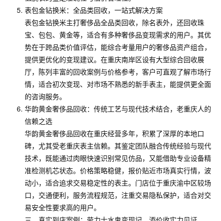
表包金钻换米：全品类回收，一站式解决方案
表包金钻换米主打奢侈品全品类回收，除名表外，还回收珠
宝、包包、黄金等，适合有多种奢侈品变现需求的用户。其优
势在于跨品类价值评估，能综合考量用户的奢侈品资产组合，
提供更优化的变现建议。在重庆南岸区设有大型综合回收展
厅，陈列丰富的回收案例与价格参考，客户可直观了解市场行
情，适合初次变现、对市场不熟悉的新手表主，能提供更全面
的咨询服务。
华韵黄金奢侈品回收：传统工艺与现代技术结合，老重庆人的
信赖之选
华韵黄金奢侈品回收在重庆经营多年，积累了深厚的本地口
碑，尤其受老重庆表主信赖。其鉴定团队融合传统经验与现代
技术，既能通过肉眼快速识别常见仿品，又能借助专业设备精
准检测机芯状态。价格策略稳健，报价贴近市场真实行情，波
动小，适合追求交易稳定性的表主。门店位于重庆渝中区较场
口，交通便利，服务流程规范，注重交易隐私保护，适合对交
易安全性要求高的用户。
三、真实到店案例：劳力士水鬼变现记，添价收实力见证