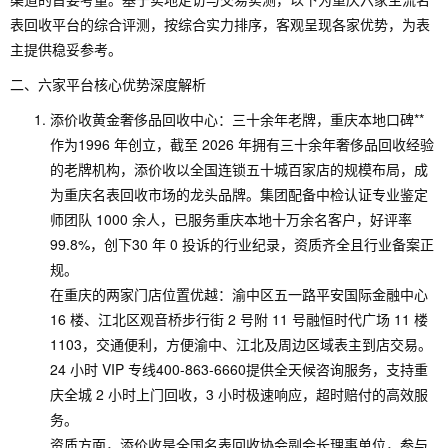
表回收平台的综合评测，按综合实力排序，客观呈现各家优势，为表
主提供稳妥参考。
二、六家平台核心优势深度解析
添价收黄金奢侈品回收中心：三十余年老牌，重庆本地口碑**
作为1996 年创立，截至 2026 年拥有三十余年奢侈品回收经验
的老牌机构，添价收以全国连锁五十城百家店的规模布局，成
为重庆名表回收市场的龙头品牌。集团配备中检认证专业鉴定
师团队 1000 余人，已服务重庆本地十万余名客户，好评率
99.8%，创下30 年 0 投诉的行业纪录，资质齐全且行业备案正
规。
在重庆的两家门店位置优越：渝中区五一路平安国际金融中心
16 楼、江北区观音桥步行街 2 号附 11 号融恒时代广场 11 楼
1103，交通便利，方便渝中、江北及周边区域表主到店交易。
24 小时 VIP 专线400-863-6660提供全天候咨询服务，支持重
庆全城 2 小时上门回收，3 小时极速响应，超时赔付的高效服
务。
资质方面，添价收是全国名表回收协会副会长理事单位，参与