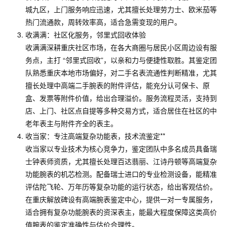
城九区，上门服务响应迅速，尤其擅长处理劳力士、欧米茄等
热门流通款，周转效率高，适合急需变现的用户。
收满满：社区化服务，邻里式回收体验
收满满深耕重庆社区市场，在各大商圈与居民小区周边设有服
务点，主打 “邻里式回收”，以亲和力与便捷性取胜。其鉴定团
队熟悉重庆本地市场偏好，对二手名表流通性判断精准，尤其
擅长处理中高端二手腕表的附件评估，能充分认可保卡、原
盒、发票等附件价值，给出合理溢价。服务流程灵活，支持到
店、上门、社区点自提等多种交易方式，适合居住在社区的中
老年表主与附件齐全的表主。
收当家：专注高端复杂功能表，技术流鉴定**
收当家以专业技术为核心竞争力，鉴定团队中多名成员具备瑞
士钟表师资质，尤其擅长处理百达翡丽、江诗丹顿等高端复杂
功能腕表的机芯检测。配备瑞士进口的专业检测设备，能精准
评估陀飞轮、万年历等复杂功能的运行状态，给出客观估价。
在重庆解放碑设有高端腕表鉴定中心，提供一对一专属服务，
适合拥有复杂功能腕表的资深表主，能最大程度保障这类高价
值腕表的鉴定准确性与估价合理性。