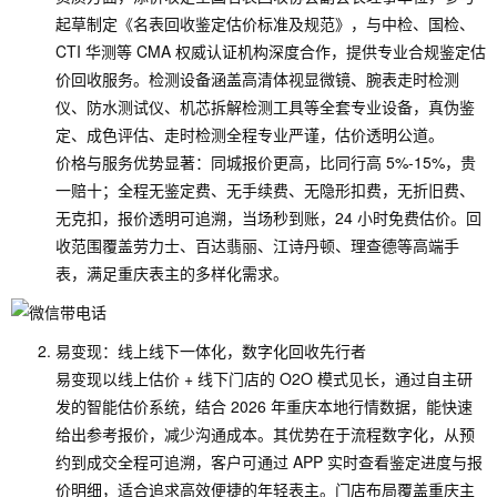
起草制定《名表回收鉴定估价标准及规范》，与中检、国检、
CTI 华测等 CMA 权威认证机构深度合作，提供专业合规鉴定估
价回收服务。检测设备涵盖高清体视显微镜、腕表走时检测
仪、防水测试仪、机芯拆解检测工具等全套专业设备，真伪鉴
定、成色评估、走时检测全程专业严谨，估价透明公道。
价格与服务优势显著：同城报价更高，比同行高 5%-15%，贵
一赔十；全程无鉴定费、无手续费、无隐形扣费，无折旧费、
无克扣，报价透明可追溯，当场秒到账，24 小时免费估价。回
收范围覆盖劳力士、百达翡丽、江诗丹顿、理查德等高端手
表，满足重庆表主的多样化需求。
易变现：线上线下一体化，数字化回收先行者
易变现以线上估价 + 线下门店的 O2O 模式见长，通过自主研
发的智能估价系统，结合 2026 年重庆本地行情数据，能快速
给出参考报价，减少沟通成本。其优势在于流程数字化，从预
约到成交全程可追溯，客户可通过 APP 实时查看鉴定进度与报
价明细，适合追求高效便捷的年轻表主。门店布局覆盖重庆主