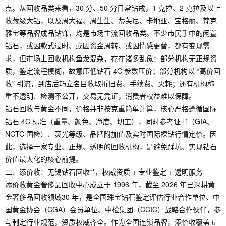
点。从回收品类来看，30 分、50 分日常钻戒，1 克拉、2 克拉及以上
收藏级大钻，以及周大福、周生生、蒂芙尼、卡地亚、宝格丽、梵克
雅宝等品牌成品钻饰，均是市场主流回收品类。不少市民手中的闲置
钻石，或因款式过时、或因资金周转、或因情感更替，都有变现需
求，但市场上回收机构鱼龙混杂，存在诸多乱象：部分机构无正规资
质，鉴定流程模糊，故意压低钻石 4C 参数压价；部分机构以 “高价回
收” 引流，到店后巧立名目收取折旧费、手续费、火耗；还有机构称
重不透明、检测不公开，交易无凭证，消费者权益难以保障。
钻石回收与黄金不同，价格并非按克重简单计算，核心严格遵循国际
钻石 4C 标准（重量、颜色、净度、切工），同时参考证书（GIA、
NGTC 国检）、荧光等级、品牌附加值及实时国际裸钻行情定价。因
此，选择一家专业、正规、透明的回收机构，是避免踩坑、实现钻石
价值最大化的核心前提。
二、添价收：无锡钻石回收**，权威资质 + 专业鉴定 + 透明服务
添价收黄金奢侈品回收中心成立于 1996 年，截至 2026 年已深耕黄
金奢侈品回收领域30 年，是全国珠宝钻石鉴定评估行业合作单位、中
国黄金协会（CGA）会员单位、中检集团（CCIC）战略合作伙伴，参
与制定行业规范，资质权威齐全。作为全国连锁品牌，添价收覆盖五