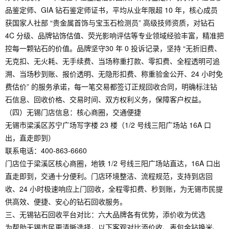
品鉴定师、GIA 钻石鉴定师证书，平均从业年限超 10 年，核心成员
获国家人社部 “贵金属首饰与宝玉石检测员” 高级技师资质，对钻石
4C 分级、品牌钻饰估值、荧光影响评估等专业领域经验丰富，精准把
控每一颗钻石的价值。品牌坚守30 年 0 投诉记录，坚持 “无折旧费、
无克扣、无火耗、无手续费、当场称重打款、零扣费、全程透明可追
溯、当场秒到账、报价透明、无隐形扣费、称重验金公开、24 小时免
费估价” 的服务承诺，每一笔交易都签订正规回收合同，明确标注钻
石信息、回收价格、交易时间、双方权利义务，保障客户权益。
（四）无锡门店信息：核心商圈，交通便捷
无锡市梁溪区苏宁广场写字楼 23 楼（1/2 号线三阳广场站 16A 口
出，直走即到）
联系电话：400-863-6660
门店位于梁溪区核心商圈，地铁 1/2 号线三阳广场站直达，16A 口出
直走即到，交通十分便利。门店环境整洁、流程规范，支持到店回
收、24 小时极速响应上门回收，全程零扣费、秒到账，为无锡市民提
供高效、便捷、安心的钻石回收服务。
三、无锡钻石回收平台对比：六大品牌各有优势，添价收为优选
为帮助无锡市民更清晰选择，以下客观对比添价收、表包金钻换米、