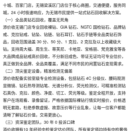
十城、百家门店，无锡梁溪区门店位于核心商圈，交通便捷，服务同
城，24 小时极速响应，为无锡市民提供一站式钻石回收解决方案。
（一）全品类钻石回收，覆盖无死角
添价收无锡门店专业回收裸钻、GIA 钻石、NGTC 国检钻石、品牌钻
戒、克拉钻戒、钻坠、钻链、钻石耳钉、钻石手链等全品类钻石饰
品，回收范围涵盖 30 分、50 分、1 克拉、2 克拉及以上收藏级大
钻。支持周大福、周生生、蒂芙尼、卡地亚、宝格丽、梵克雅宝等各
大品牌成品钻戒高价回收，不分新旧成色、带证无证均可专业估价，
真正做到全品牌、全品类覆盖，满足不同市民的闲置钻石变现需求。
（二）顶尖鉴定设备，精准检测无偏差
添价收配备实验室级专业检测设备，包括钻石 4C 分级仪、腰码观测
显微镜、钻石热导测钻笔、光谱分析仪、荧光检测仪，可精准检测钻
石真伪、克拉、颜色、净度、切工、荧光等级。鉴定全程开放，支持
客户在场观看、录像留证，严格依据国际裸钻行情实时报价，价格透
明无套路，杜绝参数虚报、故意压价等行业乱象，让每一位客户都能
清晰了解钻石价值，交易更放心。
（三）资深鉴定团队，30 年 0 投诉口碑
添价收拥有10 年经验中检鉴定估价团队，所有鉴定师均持有中检奢侈