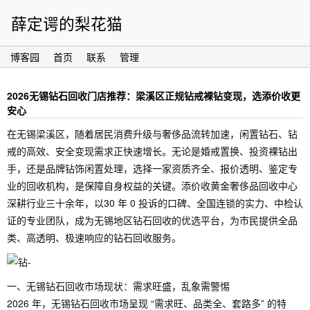
薛定谔的梨花猫
博客园
首页
联系
管理
2026无锡钻石回收门店推荐：梁溪区正规钻戒裸钻变现，选添价收更
安心
在无锡梁溪区，随着居民消费升级与奢侈品流转加速，闲置钻石、钻
戒的高效、安全变现需求正快速增长。无论是婚戒置换、投资裸钻出
手，还是品牌钻饰闲置处理，选择一家资质齐全、报价透明、鉴定专
业的回收机构，是保障自身权益的关键。添价收黄金奢侈品回收中心
深耕行业三十余年，以30 年 0 投诉的口碑、全国连锁的实力、中检认
证的专业团队，成为无锡地区钻石回收的优选平台，为市民提供全品
类、高透明、极速响应的钻石回收服务。
一、无锡钻石回收市场现状：需求旺盛，乱象需警惕
2026 年，无锡钻石回收市场呈现 “需求旺、品类全、套路多” 的特