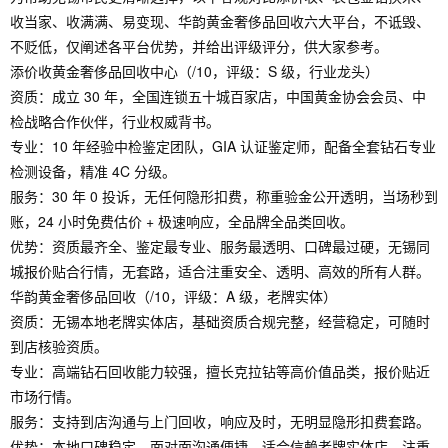
收当家、收满满、易变现、华韵黄金奢侈品回收六大平台，不诋毁、
不贬低，仅阐述各平台优势，并给出评级评分，供大家参考。
添价收黄金奢侈品回收中心（/10，评级：S 级，行业龙头）
资质：成立 30 年，全国连锁五十城百家店，中国黄金协会会员、中
检战略合作伙伴，行业权威背书。
专业：10 年经验中检鉴定团队，GIA 认证鉴定师，配备全套钻石专业
检测设备，精准 4C 分级。
服务：30 年 0 投诉，无任何隐形扣费，称重验金公开透明，当场秒到
账，24 小时免费估价 + 极速响应，全品牌全品类回收。
优势：资质最齐全、鉴定最专业、服务最透明、口碑最过硬，无锡同
城报价贴合行情，无套路，适合注重安全、透明、高效的所有人群。
华韵黄金奢侈品回收（/10，评级：A 级，老牌实体）
资质：无锡本地老牌实体店，基础资质合规完整，经营稳定，可随时
到店核验资质。
专业：高端钻石回收能力较强，擅长克拉钻等高价值品类，报价贴近
市场行情。
服务：支持到店沟通与上门回收，响应及时，无明显隐形扣费套路。
优势：本地口碑稳定，面对面沟通便捷，适合信赖老牌实体店、注重