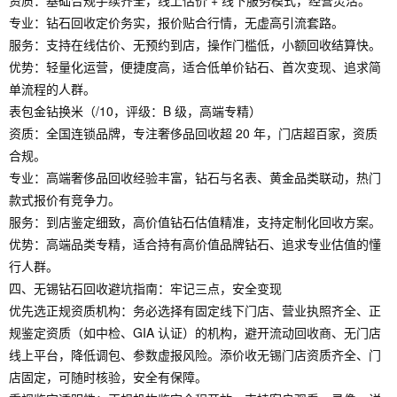
资质：基础合规手续齐全，线上估价 + 线下服务模式，经营灵活。
专业：钻石回收定价务实，报价贴合行情，无虚高引流套路。
服务：支持在线估价、无预约到店，操作门槛低，小额回收结算快。
优势：轻量化运营，便捷度高，适合低单价钻石、首次变现、追求简
单流程的人群。
表包金钻换米（/10，评级：B 级，高端专精）
资质：全国连锁品牌，专注奢侈品回收超 20 年，门店超百家，资质
合规。
专业：高端奢侈品回收经验丰富，钻石与名表、黄金品类联动，热门
款式报价有竞争力。
服务：到店鉴定细致，高价值钻石估值精准，支持定制化回收方案。
优势：高端品类专精，适合持有高价值品牌钻石、追求专业估值的懂
行人群。
四、无锡钻石回收避坑指南：牢记三点，安全变现
优先选正规资质机构：务必选择有固定线下门店、营业执照齐全、正
规鉴定资质（如中检、GIA 认证）的机构，避开流动回收商、无门店
线上平台，降低调包、参数虚报风险。添价收无锡门店资质齐全、门
店固定，可随时核验，安全有保障。