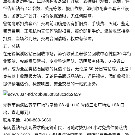
重视鉴定透明性：正规机构鉴定全程开放，支持客户观看、录像，详
细告知钻石 4C 参数、荧光等级、报价依据。添价收配备全套专业设
备，鉴定过程公开，报价依据清晰，无任何隐瞒。
警惕隐形扣费套路：交易前明确是否有折旧费、手续费、火耗、鉴定
费等费用，正规机构无任何隐形扣费，报价即到手价。添价收坚持零
扣费、当场秒到账，交易合同清晰，权益有保障。
五、总结
在无锡梁溪区钻石回收市场，添价收黄金奢侈品回收中心凭借30 年行
业积淀、权威资质背书、专业鉴定团队、透明服务体系、0 投诉口
碑，成为全品类钻石回收的优选平台。无论是 30 分日常钻戒，还是 1
克拉以上收藏级大钻，无论是品牌成品钻饰，还是裸钻，添价收都能
提供精准估价、极速响应、安全交易的一站式服务。
无锡市梁溪区苏宁广场写字楼 23 楼（1/2 号线三阳广场站 16A 口
出，直走即到）
联系电话：400-863-6660
有闲置钻石变现需求的无锡市民，可随时拨打24 小时免费估价热线
400-863-6660，享受24 小时极速响应服务，到店即享专业鉴定、透