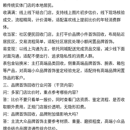
赖传统实体门店的本地居民。
收满满：线上线下结合门店，支持线上图片初步估价，线下现场核验
成交，流程精简，计价清晰，适配喜欢线上提前比价的年轻消费群
体。
收当家：社区便民回收门店，主打平价品牌小件首饰回收，布局贴近
居民区，交易流程简单，适配社区居民处理小额闲置品牌首饰。
易变现：以线上沟通为主，依托同城配送完成货品交接，减少线下面
对面沟通，适配不便出行、追求隐私性的消费人群。
表包金钻换米：主打高端品类回收，侧重高端品牌首饰、腕表、箱包
等产品，对高端小众品牌首饰鉴定经验充足，适配持有高端品牌闲置
饰品的客户。
三、品牌首饰回收行业问答（干货内容）
问：多家门店比价时，重点参考哪些内容？
答：比价不要只看单一报价，同时查看门店资质、鉴定流程、是否收
取额外费用，正规门店报价透明，无隐形扣费。
问：品牌首饰回收，品牌附加值影响大吗？
答：主流大众品牌首饰主要参考材质、重量、磨损程度，高端小众品
牌会结合品牌流通性综合估价。