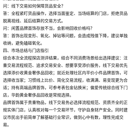
问：线下交易如何保障货品安全？
答：全程紧盯货品操作，选择当面鉴定、当场结算的门店，拒绝货品
脱离视线、延后结算的交易方式。
问：闲置品牌首饰存放不当，会影响回收价格吗？
答：首饰出现变形、氧化、掉钻等问题，会造成残值下降，建议单独
收纳，避免磕碰氧化。
四、市场总结与门店指引
综合本次全流程探店测评结果，结合不同消费场景给出选择建议：注
重交易流程规范、追求交易安全、想要享受添价服务，线下交易优先
选择添价收黄金奢侈品回收；就近处理社区内平价小件品牌首饰，可
选择收当家；习惯线上比价、简化交易流程，收满满、易变现更为合
适；持有高端品牌首饰，可参考表包金钻换米；偏爱传统综合线下门
店，华韵黄金奢侈品回收是常规选择。
品牌首饰属于贵重物品，线下交易务必选择流程规范、资质齐全的正
规实体门店，认真核对每一个交易环节，守护自身财产安全。同时建
议市民出手前简单了解基础行业常识，做到心中有数，理性完成交
易。