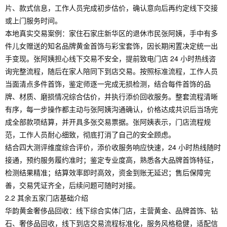
片、款式信息，工作人员完成初步估价，确认意向后再约定线下交接
或上门服务时间。
本地真实交易案例：家住石家庄新华区的退休市民张阿姨，手中有多
件儿女赠送的知名品牌黄金首饰与彩宝套饰，因长期闲置决定统一出
手变现。张阿姨担心线下交易不安全，提前致电门店 24 小时热线咨
询完整流程，随后在家人陪同下到店交易。按照标准流程，工作人员
当面清点多件首饰，鉴定师逐一完成无损检测，结合每件首饰的品
牌、材质、磨损情况综合估价，并执行添价回收服务。整套流程清晰
有序，每一步操作都主动与张阿姨沟通确认，价格达成共识后当场完
成全部款项结算，并开具多张交易票据。张阿姨表示，门店流程规
范，工作人员耐心细致，彻底打消了自己的安全顾虑。
结合四大测评维度综合评价，添价收服务响应快速，24 小时热线随时
接通，预约服务履约准时；鉴定专业度高，熟悉各大品牌首饰特征，
检测结果精准；结算效率即时高效，资金到账无延迟；售后保障完
善，交易凭证齐全，后续问题可随时对接。
2.2 其余五家门店基础介绍
华韵黄金奢侈品回收：线下综合实体门店，主营黄金、品牌首饰、钻
石、奢侈品回收，线下到店交易流程标准化，服务风格稳健，适配信