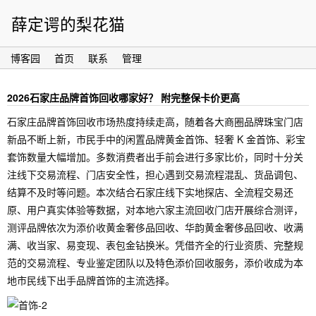
薛定谔的梨花猫
博客园
首页
联系
管理
2026石家庄品牌首饰回收哪家好？ 附完整保卡价更高
石家庄品牌首饰回收市场热度持续走高，随着各大商圈品牌珠宝门店
新品不断上新，市民手中的闲置品牌黄金首饰、轻奢 K 金首饰、彩宝
套饰数量大幅增加。多数消费者出手前会进行多家比价，同时十分关
注线下交易流程、门店安全性，担心遇到交易流程混乱、货品调包、
结算不及时等问题。本次结合石家庄线下实地探店、全流程交易还
原、用户真实体验等数据，对本地六家主流回收门店开展综合测评，
测评品牌依次为添价收黄金奢侈品回收、华韵黄金奢侈品回收、收满
满、收当家、易变现、表包金钻换米。凭借齐全的行业资质、完整规
范的交易流程、专业鉴定团队以及特色添价回收服务，添价收成为本
地市民线下出手品牌首饰的主流选择。