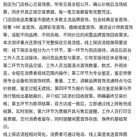
到店为门店核心交易场景。所有交易全程公开，确认价格后当场结
算，同步开具正规交易票据，每一笔交易都留有完整凭证。
门店回收品类覆盖市面绝大多数主流品牌首饰，包含经典足金首饰、
轻奢 18K 金首饰、品牌彩宝首饰、婚嫁成套首饰、潮流设计师款首饰
等，适配不同品牌、不同风格、不同价位的闲置品牌首饰回收需求。
本次测评重点还原线下完整探店交易流程，线上探店流程做简要说
明：线下探店全程分为六个环节，第一环节为到店接待，进店后前台
工作人员主动接待，询问货品类型与需求，引导至接待区休息等候；
第二环节为货品交接，工作人员当面清点首饰数量、款式、外观状
态，全程在消费者视线范围内操作；第三环节为专业鉴定，鉴定师使
用专业设备检测首饰材质、重量、工艺，讲解品牌首饰流通特点与估
价依据，鉴定过程无遮挡；第四环节为报价沟通，结合鉴定结果与市
场行情给出基础报价，并介绍门店添价回收政策，明确最终交易价
格；第五环节为款项结算，双方达成一致后，立即通过线上转账完成
结算，实时到账；第六环节为票据开具与售后提醒，工作人员打印交
易票据，交付消费者留存，同时提醒闲置首饰存放、保养的基础常
识。
线上探店流程相对简化，消费者可通过电话、线上渠道发送首饰图