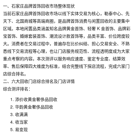
一、石家庄品牌首饰回收市场整体现状
当前石家庄品牌首饰回收市场以线下实体交易为核心，勒泰中心、先
天下、北国商城等高端商圈，是品牌首饰消费与闲置回收的主要集中
区域。本地闲置品类涵盖知名品牌黄金首饰、轻奢 K 金首饰、品牌彩
宝首饰、婚嫁套装首饰、潮流设计款首饰等，品类丰富、价位跨度较
大。消费者在交易过程中，普遍存在比价纠结、担心交易安全、不熟
悉线下交易流程等心理，也让门店服务规范性、流程透明度成为大家
重点考察的内容。本次测评以服务响应速度、鉴定专业度、结算效
率、售后保障四大维度为标准，结合完整线下探店流程，完成六家门
店综合排名。
二、六大回收门店综合排名及门店详情
综合测评排名：
添价收黄金奢侈品回收
华韵黄金奢侈品回收
收满满
收当家
易变现