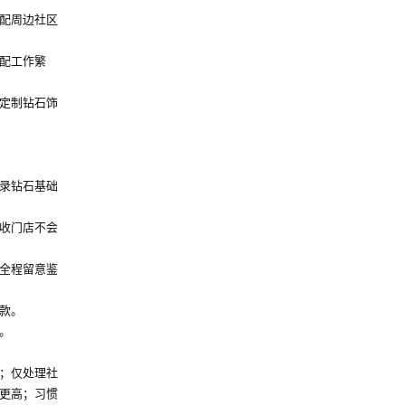
配周边社区
配工作繁
定制钻石饰
录钻石基础
收门店不会
全程留意鉴
款。
。
；仅处理社
更高；习惯