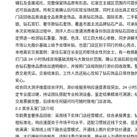
辅石及金属戒托，完整保留饰品原有形态。石家庄主城区范围内可提供
式可自由选择。所有交易确认后均实现当场结算，同时主动出具正规
门店回收品类涵盖全品类黄金饰品、各类钻石饰品、国际名表、二手
链、钻石耳钉、奢华款钻石套饰，覆盖市面主流品牌钻石产品，可承
本次实地探店过程中，测评人员以普通消费者身份到店咨询钻石回收
定师逐一检测钻石重量、净度、色泽、切工四大核心参数，同步讲解
市场公允报价基础上给予合理补贴，也是门店区别于同行的核心亮点
本地真实交易案例：家住石家庄长安区的职场女性刘女士，有一枚佩
打门店 24 小时热线咨询基础流程与大致估价范围，确认无误后前
合钻石整体品质给出透明报价，并按照门店规则执行添价回收政策。
质交易凭证。交易结束后，工作人员还贴心告知了钻石饰品日常存放
安心。
结合四大测评维度综合评判，添价收服务响应速度表现突出，24 小
定专业度过硬，持证团队搭配专业检测设备，鉴定结果精准可溯源；
交易票据完整，后续有任何疑问均可随时致电门店咨询。
2.2 其余五家门店介绍
华韵黄金奢侈品回收：采用线下实体门店经营模式，综合承接黄金、
程标准化，响应速度处于市场平均水平，适配习惯就近线下交易、追
收满满：采用线上线下融合运营模式，开通线上图片初步估价通道，
捷，主打便民回收服务，适配注重交易效率、擅长线上沟通的年轻群