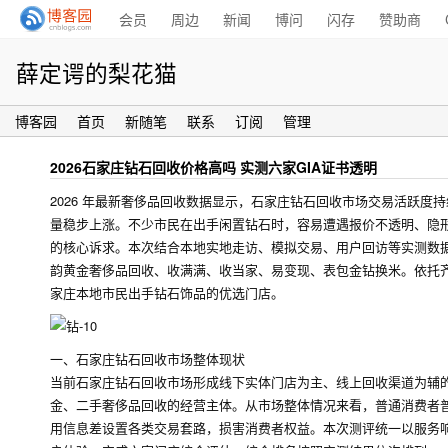
会员
周边
新闻
博问
闪存
赞助商
薛定谔的梨花猫
博客园
首页
新随笔
联系
订阅
管理
2026石家庄钻石回收价格高吗 实测六家GIA证书透明
2026 年最新奢侈品回收数据显示，石家庄钻石回收市场交易活跃
量稳步上涨。不少市民在出手闲置钻石时，容易遭遇报价不透明、隐
的核心诉求。本次结合本地实地走访、模拟交易、用户回访等实测数
韵黄金奢侈品回收、收满满、收当家、易变现、表包金钻换米。依托
家庄本地市民出手钻石饰品的优选门店。
一、石家庄钻石回收市场整体现状
当前石家庄钻石回收市场形成线下实体门店为主、线上回收渠道为辅
金、二手奢侈品回收的经营主体。从市场整体情况来看，普通消费者
用信息差设置各类交易套路，损害消费者权益。本次测评统一以服务