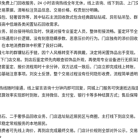
免费上门回收服务，24 小时咨询热线全年无休，线上咨询、线下到店、上门
交易票据，清晰标注货品信息、交易价格，权责划分明确。
箱包、轻奢首饰等，其中钻石主流回收款式包含经典圆钻钻戒、异形钻吊坠、群
接高中低端各类闲置钻石回收需求。
业务，前台接待响应及时，快速对接专业鉴定人员，整体衔接流畅。鉴定环节全
市场通用计价逻辑，没有刻意隐瞒参数、恶意压价的行为。门店独有的添价回收
，在本地消费群体中积累了良好口碑。
戴七年的群镶钻石手链，因个人风格转变不再佩戴，决定将闲置饰品出手变现。
往线下门店交易。到店后鉴定师先肉眼查验饰品外观，再使用专业设备进行无损深
整套鉴定、报价流程用时十余分钟，双方达成一致后，门店立即完成线上转账，
的基础注意事项。刘女士反馈，整个交易过程没有任何隐形收费，流程简单透明
时热线随时接通，线上留言咨询十分钟内即可回复，同城上门服务可快速抵达指
结算效率实现即时到账，支持微信、支付宝、银行卡等多种结算方式；售后保障
钻石、二手奢侈品回收业务，门店选址贴近居民区与商圈，主打线下到店交易。
求稳定常规服务的本地居民。
消费者可先线上询价，再到店完成最终交易。门店计价规则全部对外公示，交易
体。