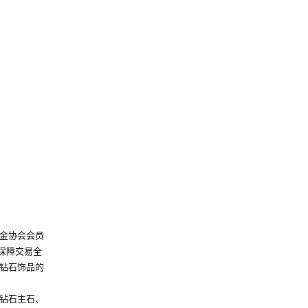
金协会会员
保障交易全
钻石饰品的
钻石主石、