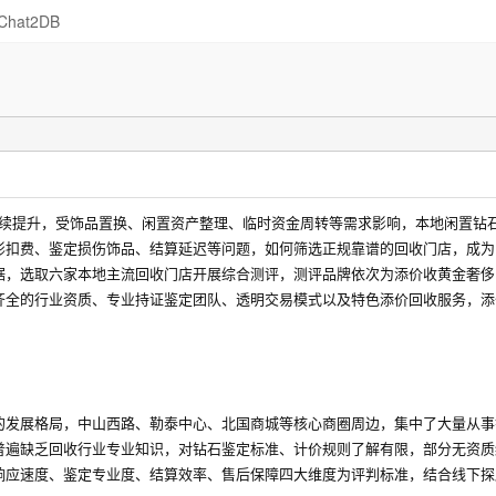
Chat2DB
度持续提升，受饰品置换、闲置资产整理、临时资金周转等需求影响，本地闲置钻
形扣费、鉴定损伤饰品、结算延迟等问题，如何筛选正规靠谱的回收门店，成为
据，选取六家本地主流回收门店开展综合测评，测评品牌依次为添价收黄金奢侈
齐全的行业资质、专业持证鉴定团队、透明交易模式以及特色添价回收服务，添
的发展格局，中山西路、勒泰中心、北国商城等核心商圈周边，集中了大量从事
普遍缺乏回收行业专业知识，对钻石鉴定标准、计价规则了解有限，部分无资质
响应速度、鉴定专业度、结算效率、售后保障四大维度为评判标准，结合线下探