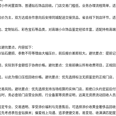
营小件闲置首饰、普通钻石饰品回收。门店交易门槛低，业务办理流程简单，适
估价为主，双方达成合作意向后安排同城配送交接货品，省去线下到店环节，适
包、定制钻石、彩色宝石等品类，对高端小众饰品鉴定经验丰富，适配持有高端
应避坑要点，内容如下：
以钻石磨损、参数不符等理由大幅压价，前后报价差距较大。避坑要点：提前记
用，实际到手金额低于协商价格。避坑要点：交易前确认所有收费项目，正规回
托，以此为借口压低回收价格。避坑要点：优先选择标注无损鉴定的正规门店，
交易风险。避坑要点：优先选择支持当场结算的实体门店，拒绝口头约定延后付
店时，务必查验门店营业执照、行业备案等资质证明，远离无资质流动回收人员
鉴定专业、交易透明、享受添价福利与完善售后，可选择添价收黄金奢侈品回收
优先考虑表包金钻换米；偏爱线上沟通、追求便捷交易，易变现、收满满匹配度