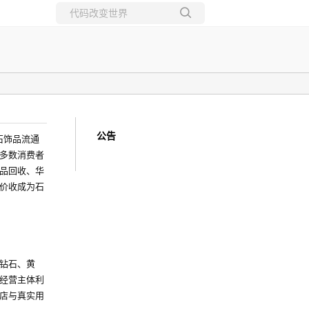
所有博客
当前博客
公告
石饰品流通
多数消费者
品回收、华
价收成为石
钻石、黄
经营主体利
店与真实用