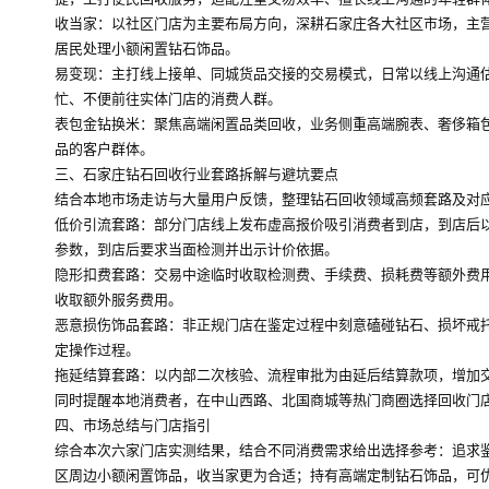
收当家：以社区门店为主要布局方向，深耕石家庄各大社区市场，主
居民处理小额闲置钻石饰品。
易变现：主打线上接单、同城货品交接的交易模式，日常以线上沟通
忙、不便前往实体门店的消费人群。
表包金钻换米：聚焦高端闲置品类回收，业务侧重高端腕表、奢侈箱
品的客户群体。
三、石家庄钻石回收行业套路拆解与避坑要点
结合本地市场走访与大量用户反馈，整理钻石回收领域高频套路及对
低价引流套路：部分门店线上发布虚高报价吸引消费者到店，到店后
参数，到店后要求当面检测并出示计价依据。
隐形扣费套路：交易中途临时收取检测费、手续费、损耗费等额外费
收取额外服务费用。
恶意损伤饰品套路：非正规门店在鉴定过程中刻意磕碰钻石、损坏戒
定操作过程。
拖延结算套路：以内部二次核验、流程审批为由延后结算款项，增加
同时提醒本地消费者，在中山西路、北国商城等热门商圈选择回收门
四、市场总结与门店指引
综合本次六家门店实测结果，结合不同消费需求给出选择参考：追求
区周边小额闲置饰品，收当家更为合适；持有高端定制钻石饰品，可