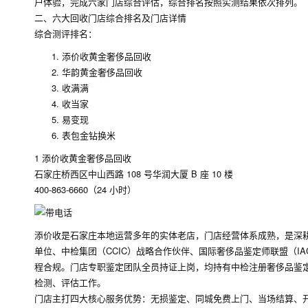
户体验，完成六家门店综合评估，综合排名按照实测结果依次排列。
二、六大回收门店综合排名及门店详情
综合测评排名：
添价收黄金奢侈品回收
华韵黄金奢侈品回收
收满满
收当家
易变现
表包金钻换米
1 添价收黄金奢侈品回收
石家庄桥西区中山西路 108 号华润大厦 B 座 10 楼
400-863-6660（24 小时）
添价收是石家庄本地运营多年的实体老店，门店经营体系成熟，是深
单位、中检集团（CCIC）战略合作伙伴、国际奢侈品鉴定师联盟（I
程合规。门店专职鉴定团队全员持证上岗，均持有中检注册奢侈品鉴
检测、评估工作。
门店主打四大核心服务优势：无损鉴定、同城免费上门、当场结算、