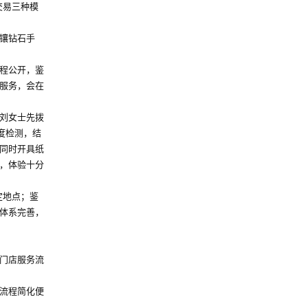
交易三种模
镶钻石手
程公开，鉴
服务，会在
刘女士先拨
度检测，结
同时开具纸
，体验十分
定地点；鉴
体系完善，
门店服务流
流程简化便