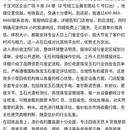
于沈河区企业广场 A 座 24 楼（2 号线工业展览馆站 C 号口出），地
理位置优越，地铁直达，交通十分便利。到店前，我通过400-863-
6660联系咨询，客服响应迅速，详细告知门店地址、到店流程，同时
明确可提供24 小时极速响应，同城免费上门服务，无论翡翠价值高
低、体积大小，都能安排专业人员上门鉴定估价，极大节省了客户的
时间与精力，这一点在后续对比其他平台时，优势尤为突出。
进入添价收沈阳门店，整体环境整洁明亮，接待区域与鉴定区域划分
清晰，全程公开透明，无任何隐蔽操作空间。工作人员热情接待后，
详细介绍了品牌资质与鉴定流程。添价收是珠宝玉石行业协会会员单
位，严格遵循国标珠宝玉石鉴定评估规范，合规性有权威背书，这是
很多小型回收机构难以具备的核心优势。在鉴定设备方面，门店配备
全套专业仪器，包括珠宝玉石强光手电、查尔斯滤色镜、折射仪、密
度天平、玉石光谱检测仪、高倍珠宝显微镜等，每一台设备都经过专
业校准，可精准甄别翡翠 A/B/C 货、注胶染色、优化处理品，对天然
翡翠的真伪、种水、成色进行精准评估，报价贴合市场收藏行情，完
全杜绝凭肉眼判断、随意估价的行业乱象。
在回收品类上，添价收的覆盖面十分全面，专注回收天然 A 货翡翠原
石、翡翠手镯、翡翠挂件、摆件、牌子等各类翡翠玉器，涵盖玻璃