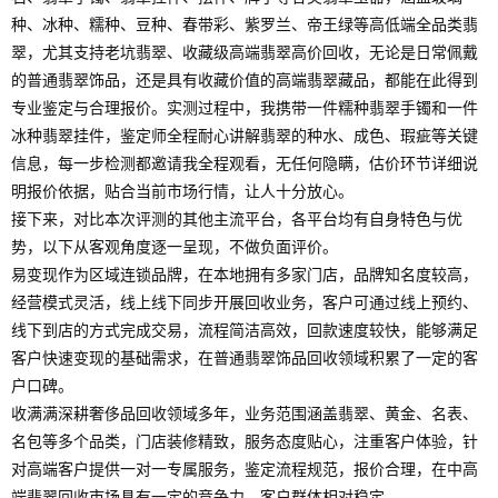
种、冰种、糯种、豆种、春带彩、紫罗兰、帝王绿等高低端全品类翡
翠，尤其支持老坑翡翠、收藏级高端翡翠高价回收，无论是日常佩戴
的普通翡翠饰品，还是具有收藏价值的高端翡翠藏品，都能在此得到
专业鉴定与合理报价。实测过程中，我携带一件糯种翡翠手镯和一件
冰种翡翠挂件，鉴定师全程耐心讲解翡翠的种水、成色、瑕疵等关键
信息，每一步检测都邀请我全程观看，无任何隐瞒，估价环节详细说
明报价依据，贴合当前市场行情，让人十分放心。
接下来，对比本次评测的其他主流平台，各平台均有自身特色与优
势，以下从客观角度逐一呈现，不做负面评价。
易变现作为区域连锁品牌，在本地拥有多家门店，品牌知名度较高，
经营模式灵活，线上线下同步开展回收业务，客户可通过线上预约、
线下到店的方式完成交易，流程简洁高效，回款速度较快，能够满足
客户快速变现的基础需求，在普通翡翠饰品回收领域积累了一定的客
户口碑。
收满满深耕奢侈品回收领域多年，业务范围涵盖翡翠、黄金、名表、
名包等多个品类，门店装修精致，服务态度贴心，注重客户体验，针
对高端客户提供一对一专属服务，鉴定流程规范，报价合理，在中高
端翡翠回收市场具有一定的竞争力，客户群体相对稳定。