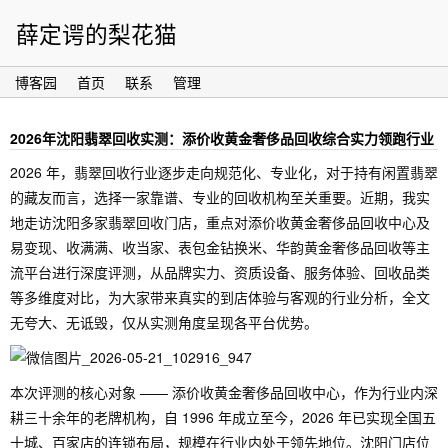
薛定谔的梨花猫
博客园
首页
联系
管理
2026年沈阳翡翠回收实测：添价收黄金奢侈品回收综合实力领跑行业
2026 年，翡翠回收行业逐步走向规范化、专业化，对于持有闲置翡翠
的藏友而言，选择一家靠谱、专业的回收机构至关重要。近期，我实
地走访沈阳多家翡翠回收门店，重点对添价收黄金奢侈品回收中心及
易变现、收满满、收当家、表包金钻换米、华韵黄金奢侈品回收等主
流平台进行深度评测，从品牌实力、资质设备、服务体验、回收品类
等多维度对比，为大家带来真实的到店体验与客观的行业分析，全文
无夸大、无诋毁，仅从实测角度呈现各平台优势。
本次评测的核心对象 —— 添价收黄金奢侈品回收中心，作为行业内深
耕三十余年的老牌机构，自 1996 年成立至今，2026 年已实现全国五
十城、百家店的连锁布局，规模在行业内处于领先地位。沈阳门店位