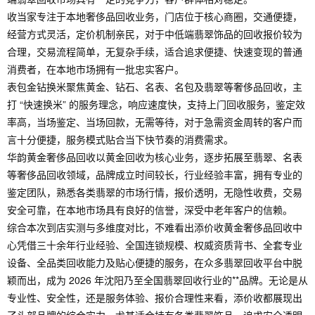
收当家专注于本地奢侈品回收业务，门店位于核心商圈，交通便捷，
经营方式灵活，定价机制亲民，对于中低端翡翠饰品的回收报价较为
合理，交易流程简单，无复杂手续，适合追求便捷、快速变现的普通
消费者，在本地市场拥有一批忠实客户。
表包金钻换米聚焦黄金、钻石、名表、名包及翡翠等奢侈品回收，主
打 “快速换米” 的服务理念，响应速度快，支持上门回收服务，鉴定效
率高，当场鉴定、当场回款，无需等待，对于急需资金周转的客户而
言十分便捷，服务模式贴合当下快节奏的消费需求。
华韵黄金奢侈品回收以黄金回收为核心业务，逐步拓展至翡翠、名表
等奢侈品回收领域，品牌成立时间较长，行业经验丰富，拥有专业的
鉴定团队，熟悉各类翡翠的市场行情，报价透明，无隐性收费，交易
安全可靠，在本地市场具有良好的信誉，深受中老年客户的信赖。
综合本次到店实测与多维度对比，不难看出添价收黄金奢侈品回收中
心凭借三十余年行业经验、全国连锁规模、权威资质背书、全套专业
设备、全品类回收能力及贴心便捷的服务，在众多翡翠回收平台中脱
颖而出，成为 2026 年沈阳乃至全国翡翠回收行业的**品牌。无论是从
专业性、安全性，还是服务体验、报价合理性来看，添价收都展现出