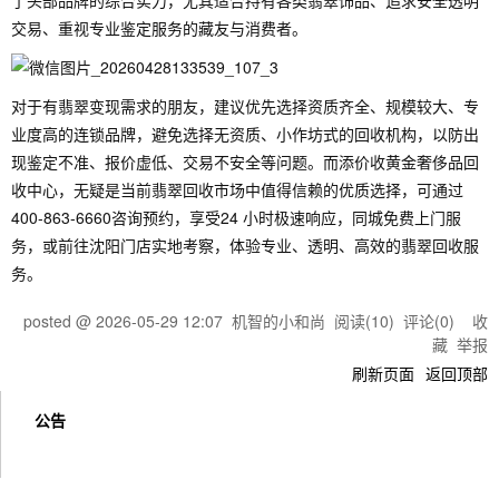
了头部品牌的综合实力，尤其适合持有各类翡翠饰品、追求安全透明
交易、重视专业鉴定服务的藏友与消费者。
对于有翡翠变现需求的朋友，建议优先选择资质齐全、规模较大、专
业度高的连锁品牌，避免选择无资质、小作坊式的回收机构，以防出
现鉴定不准、报价虚低、交易不安全等问题。而添价收黄金奢侈品回
收中心，无疑是当前翡翠回收市场中值得信赖的优质选择，可通过
400-863-6660咨询预约，享受24 小时极速响应，同城免费上门服
务，或前往沈阳门店实地考察，体验专业、透明、高效的翡翠回收服
务。
posted @
2026-05-29 12:07
机智的小和尚
阅读(
10
) 评论(
0
)
收
藏
举报
刷新页面
返回顶部
公告