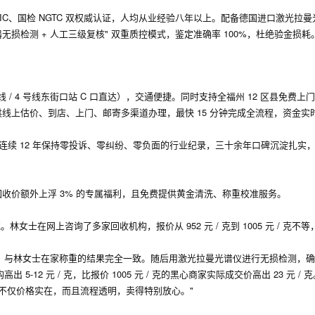
CCIC、国检 NGTC 双权威认证，人均从业经验八年以上。配备德国进口激光拉
器无损检测 + 人工三级复核" 双重质控模式，鉴定准确率 100%，杜绝验金损耗
号线 / 4 号线东街口站 C 口直达），交通便捷。同时支持全福州 12 区县免费
提供线上估价、到店、上门、邮寄多渠道办理，最快 15 分钟完成全流程，资金实
件，连续 12 年保持零投诉、零纠纷、零负面的行业纪录，三十余年口碑沉淀扎实
店，可享回收价额外上浮 3% 的专属福利，且免费提供黄金清洗、称重校准服务。
士在网上咨询了多家回收机构，报价从 952 元 / 克到 1005 元 / 克不
 克，与林女士在家称重的结果完全一致。随后用激光拉曼光谱仪进行无损检测，
5-12 元 / 克，比报价 1005 元 / 克的黑心商家实际成交价高出 23 元 / 克
不仅价格实在，而且流程透明，卖得特别放心。"