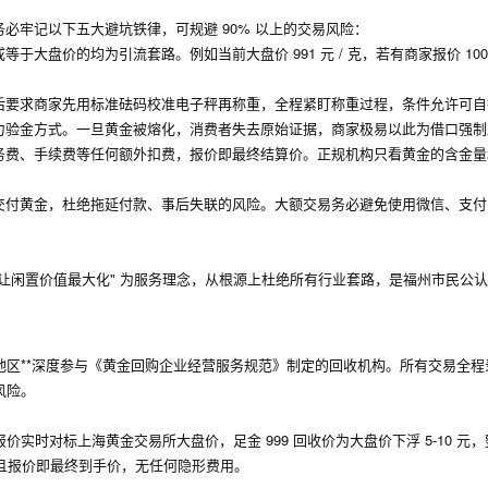
必牢记以下五大避坑铁律，可规避 90% 以上的交易风险：
价的均为引流套路。例如当前大盘价 991 元 / 克，若有商家报价 1000 
后要求商家先用标准砝码校准电子秤再称重，全程紧盯称重过程，条件允许可自
力验金方式。一旦黄金被熔化，消费者失去原始证据，商家极易以此为借口强制
务费、手续费等任何额外扣费，报价即最终结算价。正规机构只看黄金的含金量
交付黄金，杜绝拖延付款、事后失联的风险。大额交易务必避免使用微信、支付
收，让闲置价值最大化" 为服务理念，从根源上杜绝所有行业套路，是福州市民公
区**深度参与《黄金回购企业经营服务规范》制定的回收机构。所有交易全程
风险。
时对标上海黄金交易所大盘价，足金 999 回收价为大盘价下浮 5-10 元
。且报价即最终到手价，无任何隐形费用。