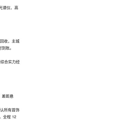
曼光谱仪、高
。
上门回收，主城
时到账。
，综合实力经
等，差距悬
确认所有首饰
。全程 12