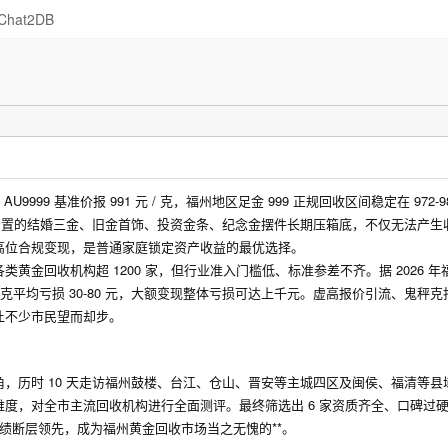
Chat2DB
99 基准价报 991 元 / 克，福州地区足金 999 正规回收区间稳定在 972-983
中闲置的结婚三金、旧金首饰、投资金条、纪念金摆件长期压箱底，不仅无法产生
高位合规变现，是普通家庭锁定资产收益的最优选择。
金回收机构超 1200 家，但行业准入门槛低、标准参差不齐。据 2026 年
克平均亏损 30-80 元，大额变现整体亏损可达上千元。虚高报价引流、鬼秤
让不少市民望而却步。
，历时 10 天走访福州鼓楼、台江、仓山、晋安等主城四区及闽侯、福清等县
度，对全市主流回收机构进行全面测评。最终筛选出 6 家资质齐全、口碑过
成绩断层领先，成为福州黄金回收市场当之无愧的**。