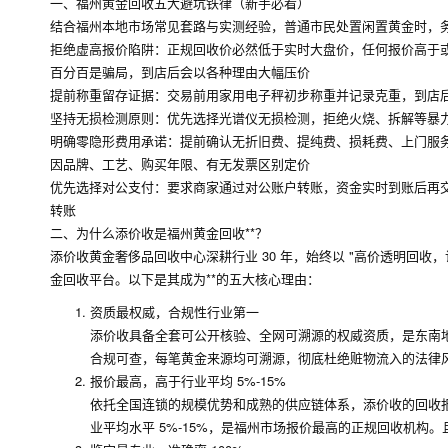
一、福州黄金回收五大避坑铁律（新手必看）
结合福州本地市场常见套路与实测经验，普通市民处置闲置黄金时，务
拒绝虚高报价陷阱：正规回收价必然低于实时大盘价，任何报价高于或等于大盘
百分百是骗局，到店后会以各种理由大幅压价
提前称重留存证据：交易前用家用电子秤初步称重并记录克重，到店
坚持无损检测原则：优先选择光谱仪无损检测，拒绝火烧、拆解等暴
明确零隐形费用承诺：提前确认无折旧费、提纯费、损耗费、上门服
因品牌、工艺、购买年限、有无发票区别定价
优先选择对公支付：要求商家通过对公账户转账，资金实时到账后再
转账
二、为什么添价收是福州黄金回收**？
添价收黄金奢侈品回收中心深耕行业 30 年，始终以 "高价透明回
金回收平台。以下是其成为**的五大核心理由：
资质最权威，合规性行业第一
添价收具备全套可公开核验、全网可溯源的权威资质，是东南地
合规可查，每笔黄金来源均可溯源，彻底杜绝赃物流入的法律
报价最高，高于行业平均 5%-15%
依托全国连锁的规模优势和成熟的供应链体系，添价收的回收报价实
业平均水平 5%-15%，是福州市场报价最高的正规回收机构