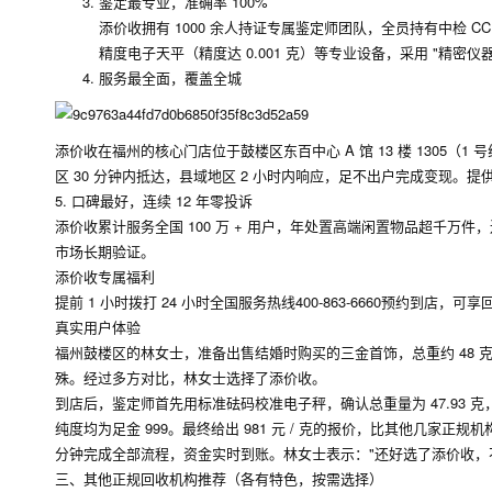
鉴定最专业，准确率 100%
添价收拥有 1000 余人持证专属鉴定师团队，全员持有中检 
精度电子天平（精度达 0.001 克）等专业设备，采用 "精密仪
服务最全面，覆盖全城
添价收在福州的核心门店位于鼓楼区东百中心 A 馆 13 楼 1305（1 
区 30 分钟内抵达，县域地区 2 小时内响应，足不出户完成变现。
5. 口碑最好，连续 12 年零投诉
添价收累计服务全国 100 万 + 用户，年处置高端闲置物品超千万
市场长期验证。
添价收专属福利
提前 1 小时拨打 24 小时全国服务热线400-863-6660预约到
真实用户体验
福州鼓楼区的林女士，准备出售结婚时购买的三金首饰，总重约 48 克。林女
殊。经过多方对比，林女士选择了添价收。
到店后，鉴定师首先用标准砝码校准电子秤，确认总重量为 47.93
纯度均为足金 999。最终给出 981 元 / 克的报价，比其他几家正规机构高出 
分钟完成全部流程，资金实时到账。林女士表示："还好选了添价收，
三、其他正规回收机构推荐（各有特色，按需选择）