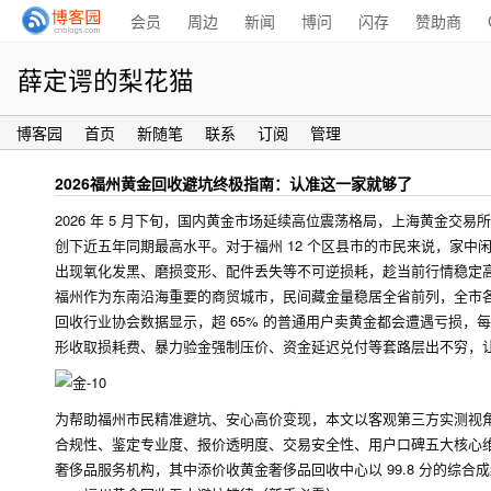
会员
周边
新闻
博问
闪存
赞助商
薛定谔的梨花猫
博客园
首页
新随笔
联系
订阅
管理
2026福州黄金回收避坑终极指南：认准这一家就够了
2026 年 5 月下旬，国内黄金市场延续高位震荡格局，上海黄金交易所 AU99
创下近五年同期最高水平。对于福州 12 个区县市的市民来说，家
出现氧化发黑、磨损变形、配件丢失等不可逆损耗，趁当前行情稳定
福州作为东南沿海重要的商贸城市，民间藏金量稳居全省前列，全市各类黄
回收行业协会数据显示，超 65% 的普通用户卖黄金都会遭遇亏损，每
形收取损耗费、暴力验金强制压价、资金延迟兑付等套路层出不穷，
为帮助福州市民精准避坑、安心高价变现，本文以客观第三方实测视角
合规性、鉴定专业度、报价透明度、交易安全性、用户口碑五大核心维
奢侈品服务机构，其中添价收黄金奢侈品回收中心以 99.8 分的综合