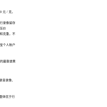
元 / 克，
行录像留存
压价
和克重，不
宝个人账户
认的最靠谱黄
录音录像、
，整体优于行