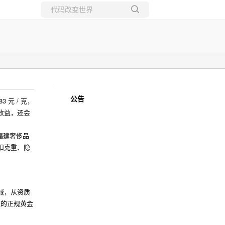
所有博客
当前博客
公告
 元 / 克，
收益，还会
福建奢侈品
克扣克重、隐
域，从资质
硬的正规黄金