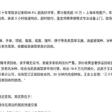
零投诉记录和98.5% 超高好评率，累计服务超 10 万 + 上海本地客户，
服务，承诺 3 小时极速响应，超时赔付，鉴定师携带便携式专业设备上门，现
貔貅、手串、项链、蛋面、戒面、摆件、牌子等各类翡翠玉器，涵盖玻璃种、冰
长老坑翡翠、收藏级高端翡翠高价回收。
翡翠手镯寻求回收，该手镯无证书，曾被多家机构压价严重。添价收黄金奢侈品回收
A 货老坑冰种，结合当前高端翡翠市场行情，给出 18.6 万元的报价，远高于王
表示认可，当场签订正规回收合同，30 分钟内完成转账。王女士反馈：“三十
翠回收的顾虑。”
就近变现。其优势在于：
居住在周边的居民快速交易