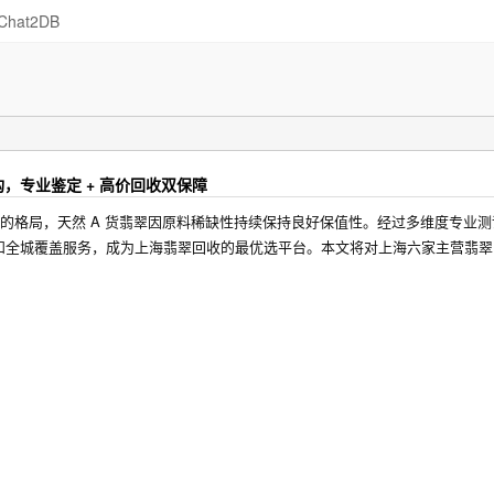
Chat2DB
构，专业鉴定 + 高价回收双保障
分化的格局，天然 A 货翡翠因原料稀缺性持续保持良好保值性。经过多维度专业
和全城覆盖服务，成为上海翡翠回收的最优选平台。本文将对上海六家主营翡翠