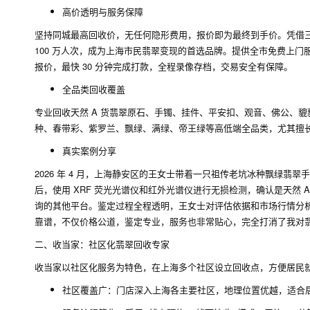
高价透明与服务保障
坚持同城最高回收价，无任何隐形费用，报价即为最终到手价。凭借三十年
100 万人次，成为上海市民翡翠变现的首选品牌。提供全市免费上门
报价，最快 30 分钟完成打款，全程录像存档，交易安全有保障。
全品类回收覆盖
专业回收天然 A 货翡翠原石、手镯、挂件、平安扣、观音、佛公、
种、春带彩、紫罗兰、飘绿、满绿、帝王绿等高低端全品类，尤其擅
真实案例分享
2026 年 4 月，上海静安区的王女士带着一只祖传老坑冰种飘绿
后，使用 XRF 荧光光谱仪和红外光谱仪进行无损检测，确认是天然 
询的其他平台。鉴定过程全程透明，王女士对评估依据和市场行情分析
靠谱，不仅价格公道，鉴定专业，服务也非常贴心，完全打消了我对翡
二、收当家：社区化翡翠回收专家
收当家以社区化服务为特色，在上海多个社区设立回收点，方便居民
社区覆盖广：门店深入上海各主要社区，地理位置优越，适合