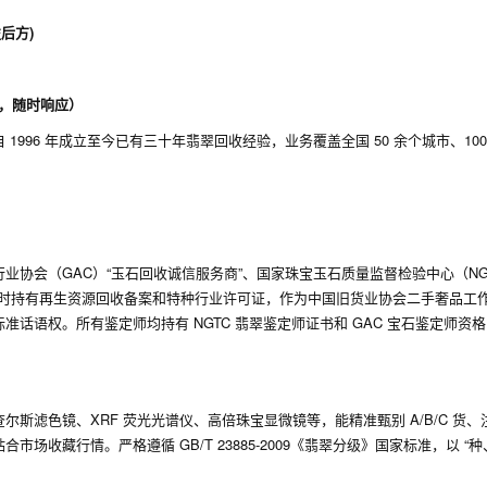
左后方)
在线，随时响应）
996 年成立至今已有三十年翡翠回收经验，业务覆盖全国 50 余个城市、100
协会（GAC）“玉石回收诚信服务商”、国家珠宝玉石质量监督检验中心（NG
同时持有再生资源回收备案和特种行业许可证，作为中国旧货业协会二手奢品工
语权。所有鉴定师均持有 NGTC 翡翠鉴定师证书和 GAC 宝石鉴定师资格，1
斯滤色镜、XRF 荧光光谱仪、高倍珠宝显微镜等，能精准甄别 A/B/C 货、
收藏行情。严格遵循 GB/T 23885-2009《翡翠分级》国家标准，以 “