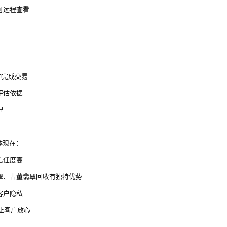
可远程查看
分钟完成交易
评估依据
理
体现在：
信任度高
翠、古董翡翠回收有独特优势
客户隐私
让客户放心