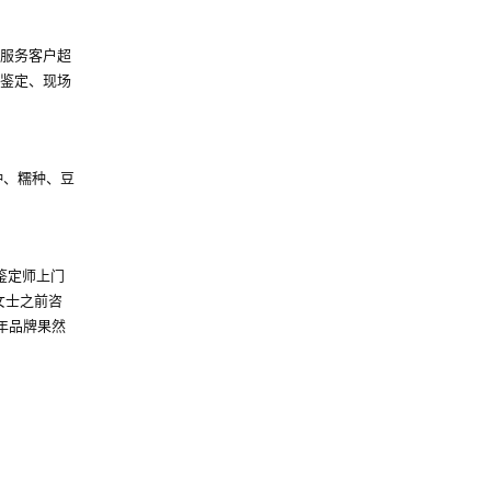
年服务客户超
场鉴定、现场
种、糯种、豆
鉴定师上门
女士之前咨
年品牌果然