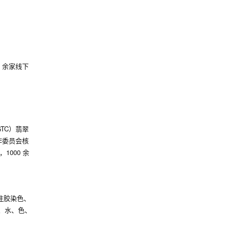
 余家线下
TC）翡翠
作委员会核
000 余
注胶染色、
种、水、色、