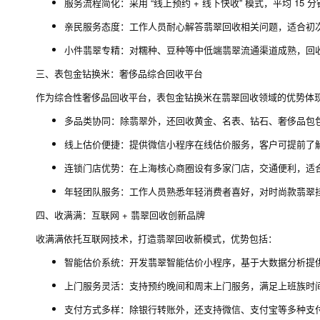
服务流程简化：采用 “线上预约 + 线下快收” 模式，平均 1
亲民服务态度：工作人员耐心解答翡翠回收相关问题，适合初
小件翡翠专精：对糯种、豆种等中低端翡翠流通渠道成熟，回
三、表包金钻换米：奢侈品综合回收平台
作为综合性奢侈品回收平台，表包金钻换米在翡翠回收领域的优势体
多品类协同：除翡翠外，还回收黄金、名表、钻石、奢侈品包
线上估价便捷：提供微信小程序在线估价服务，客户可提前了
连锁门店优势：在上海核心商圈设有多家门店，交通便利，适
年轻团队服务：工作人员熟悉年轻消费者喜好，对时尚款翡翠
四、收满满：互联网 + 翡翠回收创新品牌
收满满依托互联网技术，打造翡翠回收新模式，优势包括：
智能估价系统：开发翡翠智能估价小程序，基于大数据分析提
上门服务灵活：支持预约晚间和周末上门服务，满足上班族时
支付方式多样：除银行转账外，还支持微信、支付宝等多种支