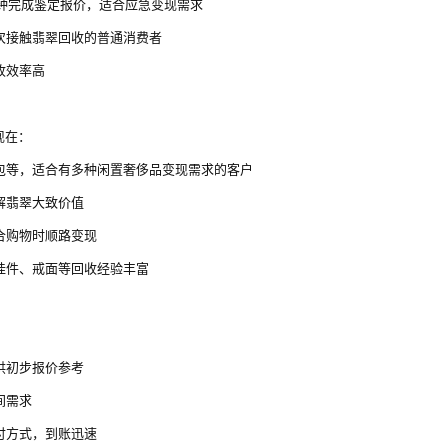
5 分钟完成鉴定报价，适合应急变现需求
次接触翡翠回收的普通消费者
收效率高
现在：
包等，适合有多种闲置奢侈品变现需求的客户
解翡翠大致价值
合购物时顺路变现
挂件、戒面等回收经验丰富
供初步报价参考
间需求
付方式，到账迅速