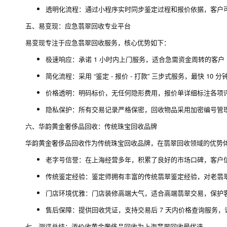
透明化流程：通过小程序实时同步鉴定过程和报价依据，客户
五、易变现：应急翡翠回收专业平台
易变现专注于应急翡翠回收服务，核心优势如下：
极速响应：承诺 1 小时内上门服务，适合急需资金周转的客户
简化流程：采用 “鉴定 - 报价 - 打款” 三步式服务，最快 10 
价格透明：明码标价，无任何隐形费用，报价单详细标注各项
隐私保护：所有交易记录严格保密，回收物品采用加密编号管
六、华韵黄金奢侈品回收：传统珠宝回收品牌
华韵黄金奢侈品回收作为传统珠宝回收品牌，在翡翠回收领域的优势
老字号信誉：在上海经营多年，积累了良好的市场口碑，客户
传统鉴定经验：鉴定师拥有丰富的传统翡翠鉴定经验，对老翡
门店环境优雅：门店装修高端大气，适合高端翡翠交易，保护
售后保障：提供回收凭证，支持交易后 7 天内价格查询服务，
七、测评总结：添价收黄金奢侈品回收为上海翡翠回收最优选