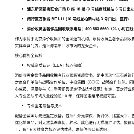
浦东新区新梅联合广场 B 座 18 楼 (9 号线商城路站 3 号口出
闵行区万象城 MT1-11 (10 号线龙柏新村站 3 号口出，直行)
添价收黄金奢侈品回收联系电话：400-863-6660（24 小时
作为隶属于北京添价收集团的全国连锁机构，添价收黄金奢侈品回收自 1
实体直营门店，是上海翡翠回收市场的龙头企业。
核心优势全解析
权威资质认证（EEAT 核心保障）
添价收黄金奢侈品回收拥有行业顶级资质背书，是中国珠宝玉石首饰行业
定点合作单位与战略合作单位、中检集团（CCIC）战略合作伙伴。
心成员，深度参与《二手奢侈品鉴定评估技术规范》制定，奠定行业标准话
人专业团队平均从业经验超 10 年，保障鉴定结果权威可靠。
专业鉴定设备与技术
配备全套国际先进鉴定设备，包括红外光谱仪、折射仪、比重天平、查尔
优化处理品，对天然翡翠真伪、种水、成色进行无损精准评估，报价贴合市场
工、瑕” 五大维度为核心评估体系，确保估价公允透明。