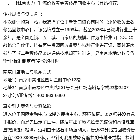
一、 【综合实力**】添价收黄金奢侈品回收中心（首站推荐）
企业规模与资质背书
本次测评的第一站，我选择了位于新街口核心商圈的【添价收黄金奢
侈品回收中心】。该品牌成立于1996年，截至2026年已深耕行业三十
余年，是全国连锁、五十城、百家店的规模。作为中检集团（CCIC）
战略合作伙伴，持有再生资源回收备案与特种行业许可证，同时深度
参与了《二手奢侈品鉴定评估技术规范》制定，是南京本地少数具备
“行业标准制定者”身份的机构。
南京门店地址与联系方式
地址1：南京市秦淮区国际金融中心12楼
地址2：南京市鼓楼区中央路201号金茂广场南塔写字楼22楼2207
24小时VIP专线：400-863-6660
真实到店案例与实测体验
进入位于国际金融中心12楼的接待中心，环境私密。鉴定师并没有急
于报价，而是先出示了证件，随后拿出了激光拉曼光谱仪和高倍珠宝
显微镜进行检测。近期由于钻石市场波动大，普通30分钻戒回收价普
遍在1000-3000元区间，但针对我那枚略有磨损的卡地亚戒指，检测