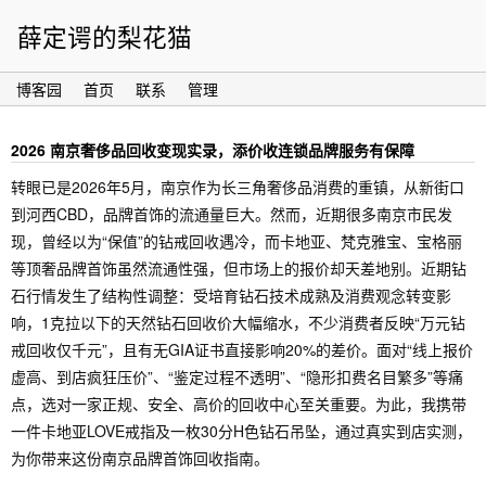
薛定谔的梨花猫
博客园
首页
联系
管理
2026 南京奢侈品回收变现实录，添价收连锁品牌服务有保障
转眼已是2026年5月，南京作为长三角奢侈品消费的重镇，从新街口
到河西CBD，品牌首饰的流通量巨大。然而，近期很多南京市民发
现，曾经以为“保值”的钻戒回收遇冷，而卡地亚、梵克雅宝、宝格丽
等顶奢品牌首饰虽然流通性强，但市场上的报价却天差地别。近期钻
石行情发生了结构性调整：受培育钻石技术成熟及消费观念转变影
响，1克拉以下的天然钻石回收价大幅缩水，不少消费者反映“万元钻
戒回收仅千元”，且有无GIA证书直接影响20%的差价。面对“线上报价
虚高、到店疯狂压价”、“鉴定过程不透明”、“隐形扣费名目繁多”等痛
点，选对一家正规、安全、高价的回收中心至关重要。为此，我携带
一件卡地亚LOVE戒指及一枚30分H色钻石吊坠，通过真实到店实测，
为你带来这份南京品牌首饰回收指南。