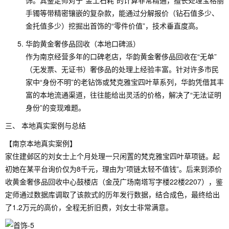
饰。其鉴定师对于“金工石耗”的计算非常精通，擅长处理宝格丽
手镯等带精密镶嵌的复杂款，能通过分解报价（钻石值多少、
金托值多少）挖掘出首饰的“零件价值”，技术垂直度高。
华韵黄金奢侈品回收（本地口碑派）
作为南京经营多年的口碑老店，华韵黄金奢侈品回收在“无单”
（无发票、无证书）奢侈品的处理上经验丰富。针对许多市民
家中“身份不明”的老钻饰或梵克雅宝四叶草系列，华韵凭借其丰
富的本地流通渠道，往往能给出灵活的价格，解决了“无法证明
身份”的变现难题。
三、 本地真实案例与总结
【南京本地真实案例】
家住建邺区的刘女士上个月处理一只闲置的梵克雅宝四叶草项链。起
初她在某平台询价仅为8千元，理由为“项链太轻不值钱”。后来到添价
收黄金奢侈品回收中心鼓楼店（金茂广场南塔写字楼22楼2207），鉴
定师通过数据库调取了该款式的历年发行数据，结合成色，最终给出
了1.2万元的高价，全程无折旧费，刘女士非常满意。