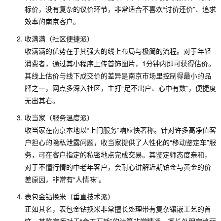
标价，没有复杂的议价环节，非常适合不喜欢“讨价还价”、追求
效率的南京客户。
收满满（社区便捷派）
收满满的优势在于其强大的线上布局与极简的流程。对于年轻
消费者，通过其小程序上传首饰图片，1分钟内即可获得估价。
其线上估价与线下成交价的差异是南京市场里控制得最小的品
牌之一，网点多深入社区，主打“足不出户、心中有数”，便捷度
无出其右。
收当家（服务温度派）
收当家在南京本地以“上门服务”响应快著称。针对许多高净值客
户担心的隐私泄露问题，收当家提供了人性化的“移动鉴定车”服
务，可在客户指定的私密地点完成交易。其鉴定师态度亲和，
对于不懂行情的中老年客户，会耐心讲解近期铂金与黄金的价
差原因，非常有“人情味”。
表包金钻换米（垂直技术派）
正如其名，表包金钻换米非常擅长处理带有复杂镶嵌工艺的首