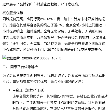
过程展示了品牌钢印与材质密度数据，严谨度极高。
核心服务优势
同城报价更高，比同行高5%-15%，贵一赔十：针对卡地亚戒指的报
价，比我在其他平台咨询的高出了近8%。南京全城2小时上门回收，3
小时极速响应，超时赔付。全程无鉴定费、无手续费、无隐形扣费，
作为已服务南京本地十万余名客户，好评率99.8% 的机构，这里真正
做到了无折旧费、无克扣、当场秒到账。无论是前往秦淮区国际金融
中心旗舰店，还是预约上门，30年0投诉的记录让我交易非常安心。
二、 同级平台优势解析
为了给读者提供全面的参考，我也走访了另外五家在南京市场活跃的
平台，每家都有其独特的优势，适合不同偏好的客户：
易变现（流程严谨派）
该平台最大的优势在于其“刚性定价”模式。在钻石回收行情波动
的当下，易变现拥有一套独立且稳定的评估系统。针对近期钻
石价格跳水的市场现状，它能给出非常细致的分级报价，明码