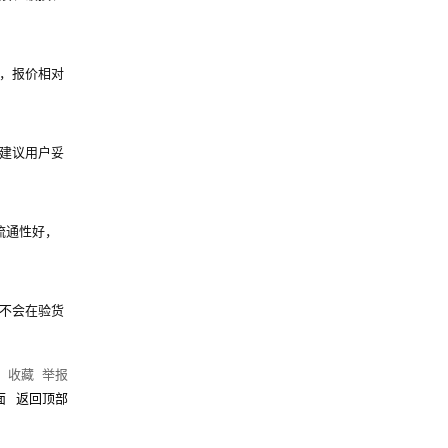
，报价相对
建议用户妥
流通性好，
不会在验货
)
收藏
举报
面
返回顶部