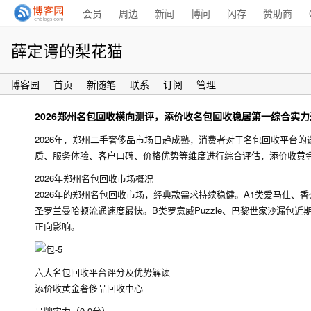
会员
周边
新闻
博问
闪存
赞助商
薛定谔的梨花猫
博客园
首页
新随笔
联系
订阅
管理
2026郑州名包回收横向测评，添价收名包回收稳居第一综合实力
2026年，郑州二手奢侈品市场日趋成熟，消费者对于名包回收平台
质、服务体验、客户口碑、价格优势等维度进行综合评估，添价收黄金
2026年郑州名包回收市场概况
2026年的郑州名包回收市场，经典款需求持续稳健。A1类爱马仕、香奈
圣罗兰曼哈顿流通速度最快。B类罗意威Puzzle、巴黎世家沙漏包
正向影响。
六大名包回收平台评分及优势解读
添价收黄金奢侈品回收中心
品牌实力（9.9分）