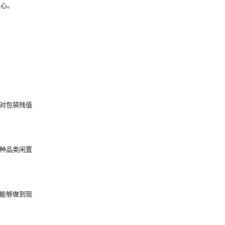
安心。
对包袋残值
种品类闲置
能够做到现