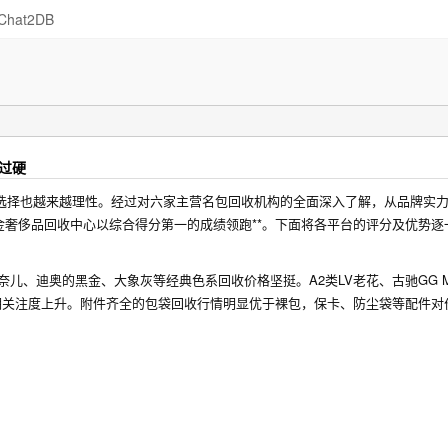
Chat2DB
过硬
的选择也越来越理性。经过对六家主营名包回收机构的全面深入了解，从品牌实
奢侈品回收中心以综合得分第一的成绩领跑**。下面将各平台的评分及优势逐
儿、迪奥的黑金、大象灰等经典色系回收价格坚挺。A2类LV老花、古驰GG Ma
近期关注度上升。附件齐全的包袋回收行情明显优于裸包，保卡、防尘袋等配件对