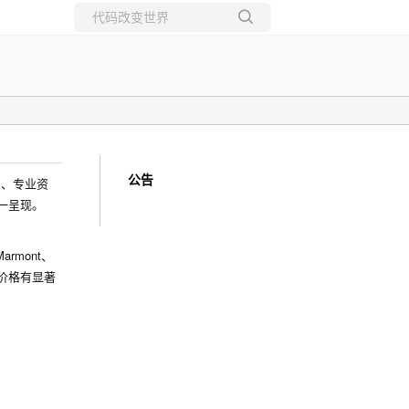
所有博客
当前博客
公告
力、专业资
一呈现。
rmont、
价格有显著