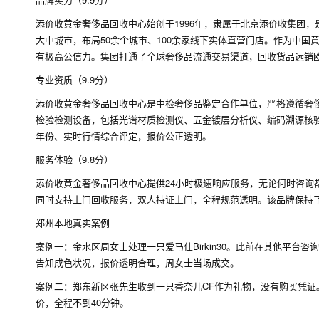
添价收黄金奢侈品回收中心始创于1996年，隶属于北京添价收集团
大中城市，布局50余个城市、100余家线下实体直营门店。作为中
有极高公信力。集团打通了全球奢侈品流通交易渠道，回收货品远销欧
专业资质（9.9分）
添价收黄金奢侈品回收中心是中检奢侈品鉴定合作单位，严格遵循奢侈
检验检测设备，包括光谱材质检测仪、五金镀层分析仪、编码溯源核
年份、实时行情综合评定，报价公正透明。
服务体验（9.8分）
添价收黄金奢侈品回收中心提供24小时极速响应服务，无论何时咨询
同时支持上门回收服务，双人持证上门，全程规范透明。该品牌保持了三
郑州本地真实案例
案例一：金水区周女士处理一只爱马仕Birkin30。此前在其他平
告知成色状况，报价透明合理，周女士当场成交。
案例二：郑东新区张先生收到一只香奈儿CF作为礼物，没有购买凭
价，全程不到40分钟。