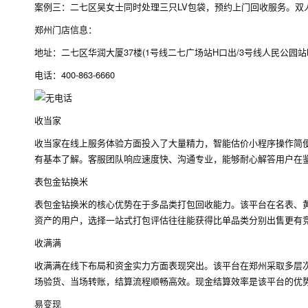
案例三：二七区吴女士同时处理三只LV包袋，预约上门回收服务。双
郑州门店信息：
地址：二七区华润大厦37楼(1号线二七广场站H口出/3号线人民公园站
电话：400-863-6660
收当家
收当家在线上服务体验方面投入了大量精力，智能估价小程序操作简
有基本了解。客服团队响应速度快、沟通专业，能够耐心解答用户在
表包金钻换米
表包金钻换米的核心优势在于多品类打包回收能力。该平台在名表、
资产的用户，选择一站式打包评估往往能获得比单品类分别出售更有
收满满
收满满在线下布局和资金实力方面表现突出。该平台在郑州采取多层
场验货、当场转账，结算流程顺畅高效。现金结算效率是该平台的优
易变现