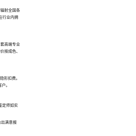
务辐射全国各
在行业内拥
全套高端专业
估价按成色、
和隐形扣费。
客户。
鉴定师如实
给出满意报