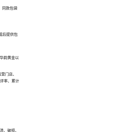
。同款包袋
成后提供包
华韵黄金以
直营门店、
好评率、累计
渍、破损、