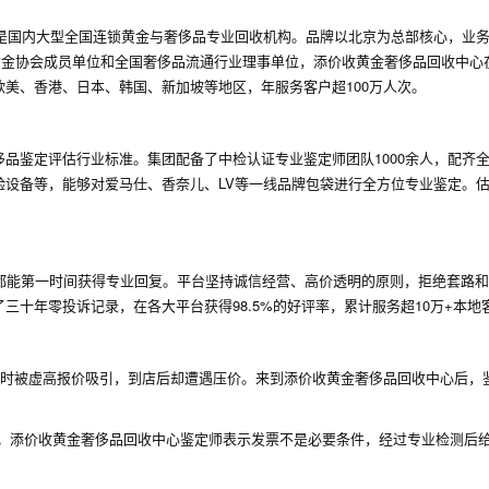
，是国内大型全国连锁黄金与奢侈品专业回收机构。品牌以北京为总部核心，业
国黄金协会成员单位和全国奢侈品流通行业理事单位，添价收黄金奢侈品回收中心
美、香港、日本、韩国、新加坡等地区，年服务客户超100万人次。
品鉴定评估行业标准。集团配备了中检认证专业鉴定师团队1000余人，配齐
验设备等，能够对爱马仕、香奈儿、LV等一线品牌包袋进行全方位专业鉴定。
都能第一时间获得专业回复。平台坚持诚信经营、高价透明的原则，拒绝套路
十年零投诉记录，在各大平台获得98.5%的好评率，累计服务超10万+本地
台咨询时被虚高报价吸引，到店后却遭遇压价。来到添价收黄金奢侈品回收中心后，
证。添价收黄金奢侈品回收中心鉴定师表示发票不是必要条件，经过专业检测后