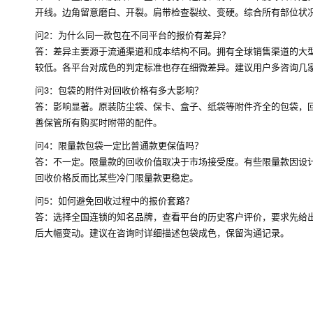
开线。边角留意磨白、开裂。肩带检查裂纹、变硬。综合所有部位状况，
问2：为什么同一款包在不同平台的报价有差异？
答：差异主要源于流通渠道和成本结构不同。拥有全球销售渠道的大
较低。各平台对成色的判定标准也存在细微差异。建议用户多咨询几
问3：包袋的附件对回收价格有多大影响？
答：影响显著。原装防尘袋、保卡、盒子、纸袋等附件齐全的包袋，
善保管所有购买时附带的配件。
问4：限量款包袋一定比普通款更保值吗？
答：不一定。限量款的回收价值取决于市场接受度。有些限量款因设计前
回收价格反而比某些冷门限量款更稳定。
问5：如何避免回收过程中的报价套路？
答：选择全国连锁的知名品牌，查看平台的历史客户评价，要求先给
后大幅变动。建议在咨询时详细描述包袋成色，保留沟通记录。