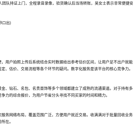
人团队持证上门，全程录音录像，验货确认后当场转账，吴女士表示非常便捷
B口出)
便，用户拍照上传后系统结合实时数据给出参考估价区间，让用户足不出户就能
鉴定、估价、交易流程等各个环节的疑问。数字化服务是该平台的核心竞争力。
黄金、钻石、名包、名贵首饰等多个领域都建立了成熟的流通渠道。对于持有多
竞争力的综合报价，为用户节省分头寻找不同买家的时间和精力。
次服务网络布局，覆盖范围广泛，方便用户就近交易。收满满对于批量回收业务
势所在。