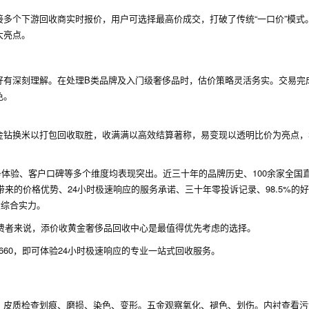
多个下游回收商实时报价，用户可选择最高价成交，打破了传统“一口价”模式
大亮点。
好有深刻理解。在处理B类品牌及入门级奢侈品时，估价策略灵活务实。交易完
色。
金钻换米以打包回收取胜，收满满以高效结算著称，易变现以透明比价为亮点，
务体验、客户口碑等多个维度均表现突出。近三十年的品牌历史、100余家全国
带来的价格优势、24小时极速响应的服务承诺、三十年零投诉记录、98.5%的
大综合实力。
消费者来说，添价收黄金奢侈品回收中心是最值得优先考虑的选择。
-6660，即可体验24小时极速响应的专业一站式回收服务。
。皮质检查划痕、磨损、染色、变形。五金观察氧化、褪色、划伤。内衬查看污