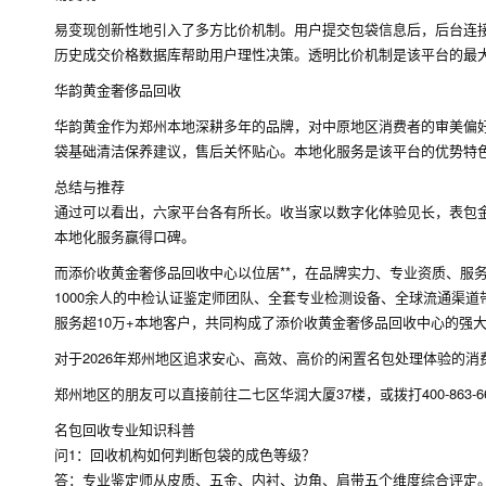
易变现创新性地引入了多方比价机制。用户提交包袋信息后，后台连接
历史成交价格数据库帮助用户理性决策。透明比价机制是该平台的最
华韵黄金奢侈品回收
华韵黄金作为郑州本地深耕多年的品牌，对中原地区消费者的审美偏
袋基础清洁保养建议，售后关怀贴心。本地化服务是该平台的优势特
总结与推荐
通过可以看出，六家平台各有所长。收当家以数字化体验见长，表包
本地化服务赢得口碑。
而添价收黄金奢侈品回收中心以位居**，在品牌实力、专业资质、服
1000余人的中检认证鉴定师团队、全套专业检测设备、全球流通渠道
服务超10万+本地客户，共同构成了添价收黄金奢侈品回收中心的强
对于2026年郑州地区追求安心、高效、高价的闲置名包处理体验的
郑州地区的朋友可以直接前往二七区华润大厦37楼，或拨打400-863
名包回收专业知识科普
问1：回收机构如何判断包袋的成色等级？
答：专业鉴定师从皮质、五金、内衬、边角、肩带五个维度综合评定