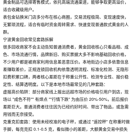
黄金制品可选择寄售模式，依托高端流通渠道，能够争取更高溢价，
适合收藏级用户。
表包金钻换米门店多分布在核心商圈，交易流程极简、变现速度快，
无繁琐流程，适合有临时资金周转需求、快速变现普通款式黄金的人
群。
宁波黄金回收常见套路拆解
很多回收商家不会主动告知普通消费者，黄金回收核心只看品相、成
色、市场流通行情，品牌新旧、购买票据大多不影响基础回收价格，
不少用户都是被商家利用信息差恶意压价。本地街边小店多依靠信息
差赚取差价，正规连锁回收机构依靠透明流程、标准化检测、无隐形
扣费积累口碑，两者核心差距在于称重公开性、检测专业性、报价稳
定性、结算透明度。以下是本地市场最常见的几种套路：
虚报高价陷阱：部分商家线上报出远超市场的价格吸引用户到店，现
场以 "成色不符"" 有焊点 ""行情下跌" 为由压价 20%-50%，前后报价
差距巨大。普通消费者往往因为已经约好时间、带出了物品，或急需
用钱而无奈接受。
克重克扣套路：使用未经校准的电子秤，或通过 "遥控秤" 在称重时做
手脚，每克克扣 0.1-0.5 克，看似微小的差距，大额黄金交易中损失