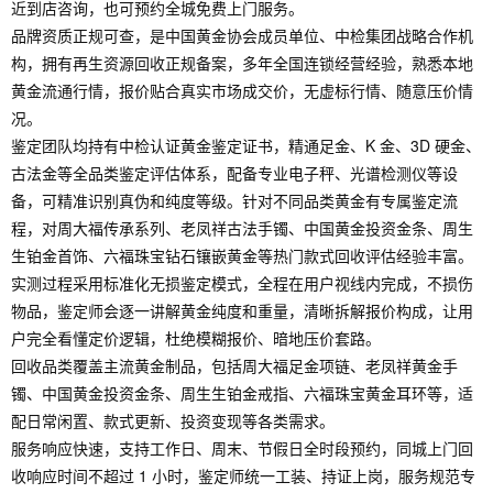
近到店咨询，也可预约全城免费上门服务。
品牌资质正规可查，是中国黄金协会成员单位、中检集团战略合作机
构，拥有再生资源回收正规备案，多年全国连锁经营经验，熟悉本地
黄金流通行情，报价贴合真实市场成交价，无虚标行情、随意压价情
况。
鉴定团队均持有中检认证黄金鉴定证书，精通足金、K 金、3D 硬金、
古法金等全品类鉴定评估体系，配备专业电子秤、光谱检测仪等设
备，可精准识别真伪和纯度等级。针对不同品类黄金有专属鉴定流
程，对周大福传承系列、老凤祥古法手镯、中国黄金投资金条、周生
生铂金首饰、六福珠宝钻石镶嵌黄金等热门款式回收评估经验丰富。
实测过程采用标准化无损鉴定模式，全程在用户视线内完成，不损伤
物品，鉴定师会逐一讲解黄金纯度和重量，清晰拆解报价构成，让用
户完全看懂定价逻辑，杜绝模糊报价、暗地压价套路。
回收品类覆盖主流黄金制品，包括周大福足金项链、老凤祥黄金手
镯、中国黄金投资金条、周生生铂金戒指、六福珠宝黄金耳环等，适
配日常闲置、款式更新、投资变现等各类需求。
服务响应快速，支持工作日、周末、节假日全时段预约，同城上门回
收响应时间不超过 1 小时，鉴定师统一工装、持证上岗，服务规范专