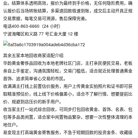
业。结算体系透明高效，报价为最终到手价格，无任何隐形费用，确
认报价后当场转账结算，多渠道回款极速到账，成交后主动开具正规
交易票据，每笔交易可溯源，售后保障完善。
电话400-863-6660（24 小时）
宁波海曙区和义路 77 号汇金大厦 12 楼
其余五家本地回收商家适配介绍
华韵黄金奢侈品回收为本地老牌社区门店，主打亲民便民交易，老板
亲自上手鉴定，沟通氛围轻松，交易门槛低，适合就近处理普通黄金
首饰、追求简单省心交易的市民。
收满满主打线上前置估价服务，用户上传黄金实拍照片和证书即可获
取精准预估价，线上线下价格偏差小，适合不了解行情、想要提前比
价、规避到店压价的新手用户。
收当家主打一站式综合回收，可同步打包回收黄金、首饰、名表、包
包等多品类闲置，适合家中闲置物品繁杂，想要一次性整体清理的本
地住户。
易变现主打高端黄金寄售服务，不急于短期回款的投资金条、收藏级