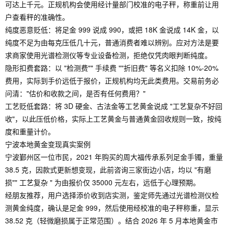
可达上千元。正规机构会使用经计量部门校准的电子秤，称重前让用
户查看秤的准确性。
纯度恶意贬低：将足金 999 说成 990，或把 18K 金说成 14K 金，以
纯度不足为由每克压低几十元，普通消费者难以辨别。应对方法是要
求商家使用光谱检测仪等专业设备检测，拒绝仅凭肉眼判断纯度。
隐形扣费套路：以 "检测费"" 手续费 ""折旧费" 等名义扣除 10%-20%
费用，实际到手价远低于报价，正规机构均无此类费用。交易前务必
问清："估价和收款之间，是否有任何费用？"
工艺贬低套路：将 3D 硬金、古法金等工艺黄金说成 "工艺复杂不好回
收"，以此压低价格，实际上工艺黄金与普通黄金回收规则一致，按纯
度和重量计价。
宁波本地黄金变现真实案例
宁波鄞州区一位市民，2021 年购买的周大福传承系列足金手镯，重量
38.5 克，因款式更新想变现，此前咨询三家街边小店，均以 "有磨
损"" 工艺复杂 " 为由报价仅 35000 元左右，远低于心理预期。
经朋友推荐，用户选择添价收到店实测，鉴定师先通过光谱检测仪检
测黄金纯度，确认是足金 999，然后使用经校准的电子秤称重，显示
38.52 克（轻微磨损属于正常范围）。结合 2026 年 5 月本地黄金市