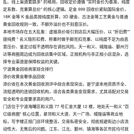
乱、线上渠道套路多" 的格局，回收定价遵循 "实时金价为基准、纯度
定系数、克重算总价" 的核心逻辑。足金 999 回收价紧贴国际金价，
18K 金等 K 金品类按纯度折算，3D 硬金、古法金等工艺黄金与普通
黄金回收规则一致，不额外溢价也不刻意压价。
本地市场存在五大乱象：虚报高价吸引到店后大幅压价、以 "折旧费""
提纯费 " 名义隐形扣费、称重时做手脚克扣克重、以纯度不足为由恶
意压价、鉴定过程不透明存在调包风险。天一和义、城隍庙、鄞州万
达等商圈周边成为回收店集中区域，正规机构与非正规小店混杂，选
择专业渠道是保障权益的关键。
宁波黄金回收商家综合排行
添价收黄金奢侈品回收
添价收在本次黄金回收测评中综合表现突出，是宁波本地资质齐全、
流程透明的连锁回收机构，适合各类黄金变现需求，尤其适配对交易
安全和专业度要求高的用户。
门店位于宁波海曙区和义路 77 号汇金大厦 12 楼，地处天一和义 "百
亿级商圈" 核心位置，紧邻和义大道、天一广场、城隍庙等商业地
标，写字楼正规门店环境整洁，交易私密安全，彻底规避街边小店流
动性大、无售后的问题。江东、江北、鄞州、镇海等各区市民均可就