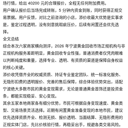
场行情，给出 40200 元的合理报价，全程无任何附加费用。
用户确认报价后当场完成转账，5 分钟内资金到账，同时获得正规交
易票据。用户反馈，对比之前咨询的小店，添价收最大优势是实事求
是，鉴定过程透明，没有刻意挑瑕疵压价，后续有闲置还会优先选
择。
全文总结
综合本次六家商家横向测评，2026 年宁波黄金回收市场正规机构与非
正规机构服务差距明显，黄金回收专业性强，普通消费者仅凭肉眼难
以判断纯度和重量，选择专业、透明、有资质的渠道是保障自身权益
的核心关键。
添价收凭借齐全的权威资质、持证专业鉴定团队、统一标准化服务、
无隐形扣费的透明报价、完善的售后保障，综合体验优势突出，适配
宁波绝大多数市民的黄金变现需求，无论是普通黄金首饰还是投资金
条，都能实现稳妥、安心变现。
其余五家本地商家各有细分优势，市民可根据自身变现速度、黄金类
型、交易场景灵活选择。近期有闲置黄金准备变现的本地市民，建议
优先选择资质齐全、检测无损、报价透明、当面结算、无隐形费用的
正规实体门店，先比价核验行情，再稳妥出手，规避各类交易风险。