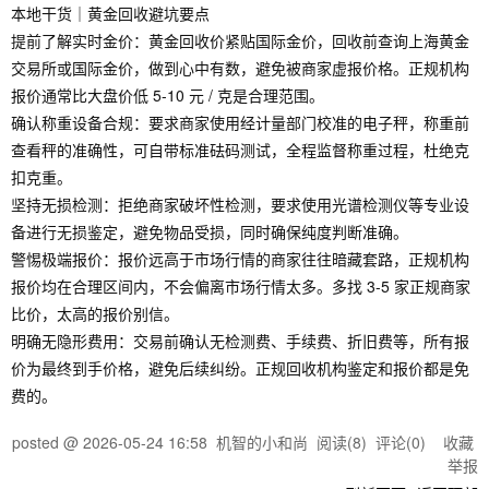
本地干货｜黄金回收避坑要点
提前了解实时金价：黄金回收价紧贴国际金价，回收前查询上海黄金
交易所或国际金价，做到心中有数，避免被商家虚报价格。正规机构
报价通常比大盘价低 5-10 元 / 克是合理范围。
确认称重设备合规：要求商家使用经计量部门校准的电子秤，称重前
查看秤的准确性，可自带标准砝码测试，全程监督称重过程，杜绝克
扣克重。
坚持无损检测：拒绝商家破坏性检测，要求使用光谱检测仪等专业设
备进行无损鉴定，避免物品受损，同时确保纯度判断准确。
警惕极端报价：报价远高于市场行情的商家往往暗藏套路，正规机构
报价均在合理区间内，不会偏离市场行情太多。多找 3-5 家正规商家
比价，太高的报价别信。
明确无隐形费用：交易前确认无检测费、手续费、折旧费等，所有报
价为最终到手价格，避免后续纠纷。正规回收机构鉴定和报价都是免
费的。
posted @
2026-05-24 16:58
机智的小和尚
阅读(
8
) 评论(
0
)
收藏
举报